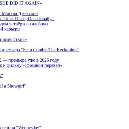
 «SHE DID IT AGAIN»
и Майкла Джексона
 Time. Disco, Occasionally."
одом четвёртого альбома
ой карьеры
последствия»
 премьера “Sean Combs: The Reckoning”
 — премьера уже в 2026 году
к к фильму «Грозовой перевал»
s”
f a Showgirl"
 сезона "Wednesday"