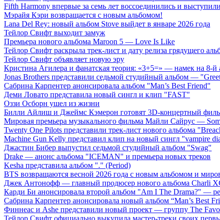
Fifth Harmony впервые за семь лет воссоединились и выступили 
Мэрайя Кэри возвращается с новым альбомом!
Lana Del Rey: новый альбом Stove выйдет в январе 2026 года
Тейлор Свифт выходит замуж
Премьера нового альбома Maroon 5 — Love Is Like
Тейлор Свифт раскрыла трек-лист и дату релиза грядущего аль
Тейлор Свифт объявляет новую эру
Кристина Агилера и фанатская теория: «3+5=» — намек на 8-й
Jonas Brothers представили седьмой студийный альбом — "Gree
Сабрина Карпентер анонсировала альбом "Man’s Best Friend"
Деми Ловато представила новый сингл и клип "FAST"
Оззи Осборн ушел из жизни
Билли Айлиш и Джеймс Кэмерон готовят 3D-концертный фил
Мировая премьера музыкального фильма Майли Сайрус — Somet
Twenty One Pilots представили трек-лист нового альбома "Breac
Machine Gun Kelly представил клип на новый сингл "vampire dia
Джастин Бибер выпустил седьмой студийный альбом "Swag"
Drake — анонс альбома "ICEMAN" и премьера новых треков
Kesha представила альбом "." (Period)
BTS возвращаются весной 2026 года с новым альбомом и мир
Джек Антонофф — главный продюсер нового альбома Charli 
Карди Би анонсировала второй альбом "Am I The Drama?" — ре
Сабрина Карпентер анонсировала новый альбом “Man’s Best Fr
Финнеас и Ashe представили новый проект — группу The Favo
Тейлор Свифт официально выкупила мастер-треки своих перв