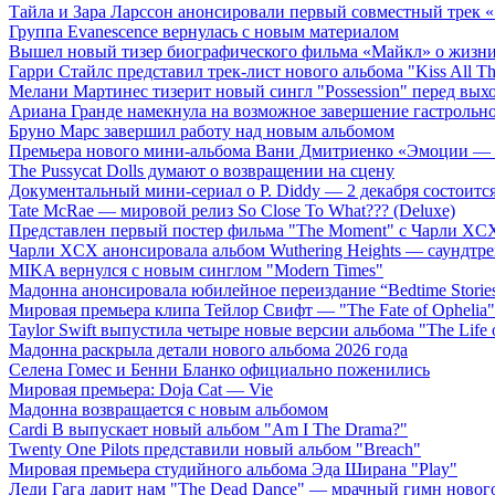
Тайла и Зара Ларссон анонсировали первый совместный трек
Группа Evanescence вернулась с новым материалом
Вышел новый тизер биографического фильма «Майкл» о жизн
Гарри Стайлс представил трек-лист нового альбома "Kiss All The
Мелани Мартинес тизерит новый сингл "Possession" перед вых
Ариана Гранде намекнула на возможное завершение гастрольн
Бруно Марс завершил работу над новым альбомом
Премьера нового мини-альбома Вани Дмитриенко «Эмоции — 
The Pussycat Dolls думают о возвращении на сцену
Документальный мини-сериал о P. Diddy — 2 декабря состоится
Tate McRae — мировой релиз So Close To What??? (Deluxe)
Представлен первый постер фильма "The Moment" с Чарли XCX
Чарли XCX анонсировала альбом Wuthering Heights — саундтре
MIKA вернулся с новым синглом "Modern Times"
Мадонна анонсировала юбилейное переиздание “Bedtime Storie
Мировая премьера клипа Тейлор Свифт — "The Fate of Ophelia"
Taylor Swift выпустила четыре новые версии альбома "The Life o
Мадонна раскрыла детали нового альбома 2026 года
Селена Гомес и Бенни Бланко официально поженились
Мировая премьера: Doja Cat — Vie
Мадонна возвращается с новым альбомом
Cardi B выпускает новый альбом "Am I The Drama?"
Twenty One Pilots представили новый альбом "Breach"
Мировая премьера студийного альбома Эда Ширана "Play"
Леди Гага дарит нам "The Dead Dance" — мрачный гимн нового