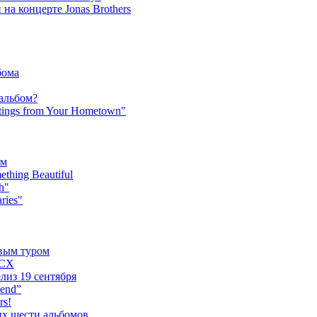
на концерте Jonas Brothers
бома
 альбом?
tings from Your Hometown"
ьм
hing Beautiful
h"
ries"
овым туром
XCX
лиз 19 сентября
iend”
rs!
ых шести альбомов