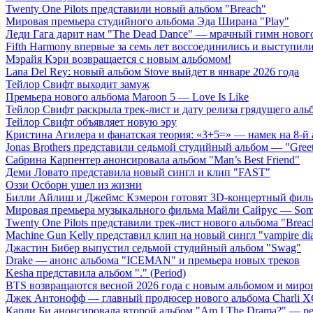
Twenty One Pilots представили новый альбом "Breach"
Мировая премьера студийного альбома Эда Ширана "Play"
Леди Гага дарит нам "The Dead Dance" — мрачный гимн нового
Fifth Harmony впервые за семь лет воссоединились и выступили 
Мэрайя Кэри возвращается с новым альбомом!
Lana Del Rey: новый альбом Stove выйдет в январе 2026 года
Тейлор Свифт выходит замуж
Премьера нового альбома Maroon 5 — Love Is Like
Тейлор Свифт раскрыла трек-лист и дату релиза грядущего аль
Тейлор Свифт объявляет новую эру
Кристина Агилера и фанатская теория: «3+5=» — намек на 8-й
Jonas Brothers представили седьмой студийный альбом — "Gree
Сабрина Карпентер анонсировала альбом "Man’s Best Friend"
Деми Ловато представила новый сингл и клип "FAST"
Оззи Осборн ушел из жизни
Билли Айлиш и Джеймс Кэмерон готовят 3D-концертный фил
Мировая премьера музыкального фильма Майли Сайрус — Somet
Twenty One Pilots представили трек-лист нового альбома "Breac
Machine Gun Kelly представил клип на новый сингл "vampire dia
Джастин Бибер выпустил седьмой студийный альбом "Swag"
Drake — анонс альбома "ICEMAN" и премьера новых треков
Kesha представила альбом "." (Period)
BTS возвращаются весной 2026 года с новым альбомом и мир
Джек Антонофф — главный продюсер нового альбома Charli 
Карди Би анонсировала второй альбом "Am I The Drama?" — ре