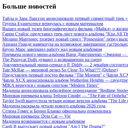
Больше новостей
Тайла и Зара Ларссон анонсировали первый совместный трек
Группа Evanescence вернулась с новым материалом
Вышел новый тизер биографического фильма «Майкл» о жизн
Гарри Стайлс представил трек-лист нового альбома "Kiss All The
Мелани Мартинес тизерит новый сингл "Possession" перед вых
Ариана Гранде намекнула на возможное завершение гастрольн
Бруно Марс завершил работу над новым альбомом
Премьера нового мини-альбома Вани Дмитриенко «Эмоции — 
The Pussycat Dolls думают о возвращении на сцену
Документальный мини-сериал о P. Diddy — 2 декабря состоится
Tate McRae — мировой релиз So Close To What??? (Deluxe)
Представлен первый постер фильма "The Moment" с Чарли XCX
Чарли XCX анонсировала альбом Wuthering Heights — саундтре
MIKA вернулся с новым синглом "Modern Times"
Мадонна анонсировала юбилейное переиздание “Bedtime Storie
Мировая премьера клипа Тейлор Свифт — "The Fate of Ophelia"
Taylor Swift выпустила четыре новые версии альбома "The Life o
Мадонна раскрыла детали нового альбома 2026 года
Селена Гомес и Бенни Бланко официально поженились
Мировая премьера: Doja Cat — Vie
Мадонна возвращается с новым альбомом
Cardi B выпускает новый альбом "Am I The Drama?"