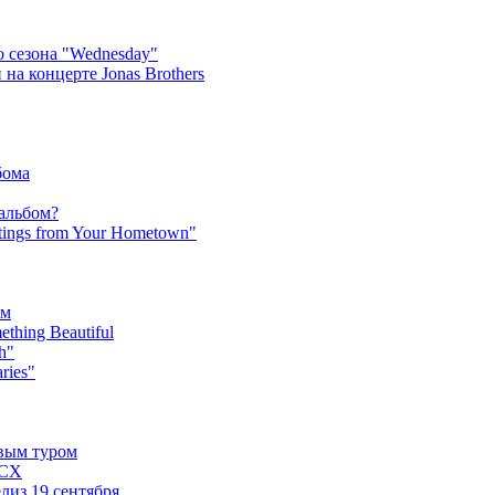
 сезона "Wednesday"
на концерте Jonas Brothers
бома
 альбом?
tings from Your Hometown"
ьм
hing Beautiful
h"
ries"
овым туром
XCX
лиз 19 сентября