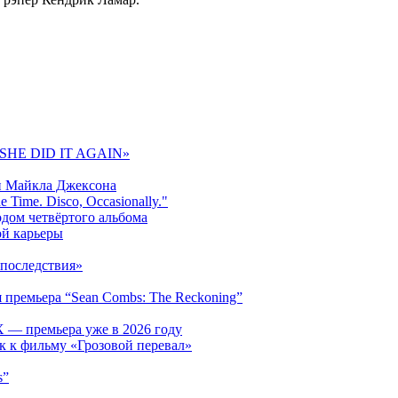
 «SHE DID IT AGAIN»
и Майкла Джексона
 Time. Disco, Occasionally."
одом четвёртого альбома
ой карьеры
последствия»
 премьера “Sean Combs: The Reckoning”
 — премьера уже в 2026 году
к к фильму «Грозовой перевал»
s”