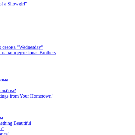
f a Showgirl"
 сезона "Wednesday"
на концерте Jonas Brothers
бома
 альбом?
tings from Your Hometown"
ьм
hing Beautiful
h"
ries"