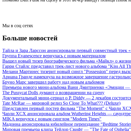
Мы в соц сетях
Больше новостей
Тайла и Зара Ларссон анонсировали первый совместный трек
Группа Evanescence вернулась с новым материалом
Вышел новый тизер биографического фильма «Майкл» о жизн
Гарри Стайлс представил трек-лист нового альбома "Kiss All The
Мелани Мартинес тизерит новый сингл "Possession" перед вых
Ариана Гранде намекнула на возможное завершение гастрольн
Бруно Марс завершил работу над новым альбомом
Премьера нового мини-альбома Вани Дмитриенко «Эмоции — 
The Pussycat Dolls думают о возвращении на сцену
Документальный мини-сериал о P. Diddy — 2 декабря состоится
Tate McRae — мировой релиз So Close To What??? (Deluxe)
Представлен первый постер фильма "The Moment" с Чарли XCX
Чарли XCX анонсировала альбом Wuthering Heights — саундтре
MIKA вернулся с новым синглом "Modern Times"
Мадонна анонсировала юбилейное переиздание “Bedtime Storie
Мировая премьера клипа Тейлор Свифт — "The Fate of Ophelia"