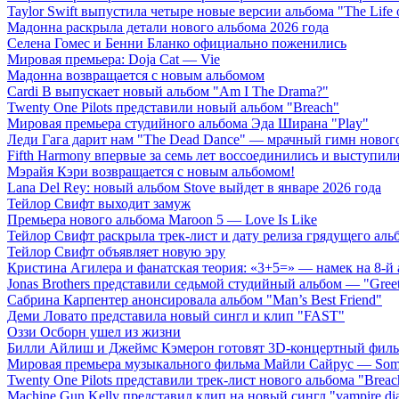
Taylor Swift выпустила четыре новые версии альбома "The Life o
Мадонна раскрыла детали нового альбома 2026 года
Селена Гомес и Бенни Бланко официально поженились
Мировая премьера: Doja Cat — Vie
Мадонна возвращается с новым альбомом
Cardi B выпускает новый альбом "Am I The Drama?"
Twenty One Pilots представили новый альбом "Breach"
Мировая премьера студийного альбома Эда Ширана "Play"
Леди Гага дарит нам "The Dead Dance" — мрачный гимн нового
Fifth Harmony впервые за семь лет воссоединились и выступили 
Мэрайя Кэри возвращается с новым альбомом!
Lana Del Rey: новый альбом Stove выйдет в январе 2026 года
Тейлор Свифт выходит замуж
Премьера нового альбома Maroon 5 — Love Is Like
Тейлор Свифт раскрыла трек-лист и дату релиза грядущего аль
Тейлор Свифт объявляет новую эру
Кристина Агилера и фанатская теория: «3+5=» — намек на 8-й
Jonas Brothers представили седьмой студийный альбом — "Gree
Сабрина Карпентер анонсировала альбом "Man’s Best Friend"
Деми Ловато представила новый сингл и клип "FAST"
Оззи Осборн ушел из жизни
Билли Айлиш и Джеймс Кэмерон готовят 3D-концертный фил
Мировая премьера музыкального фильма Майли Сайрус — Somet
Twenty One Pilots представили трек-лист нового альбома "Breac
Machine Gun Kelly представил клип на новый сингл "vampire dia