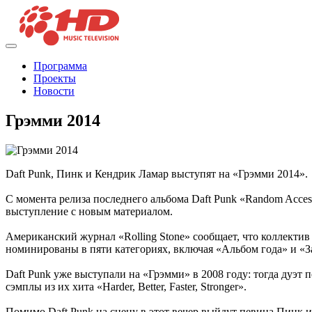
Программа
Проекты
Новости
Грэмми 2014
Daft Punk, Пинк и Кендрик Ламар выступят на «Грэмми 2014».
С момента релиза последнего альбома Daft Punk «Random Acce
выступление с новым материалом.
Американский журнал «Rolling Stone» сообщает, что коллектив
номинированы в пяти категориях, включая «Альбом года» и «З
Daft Punk уже выступали на «Грэмми» в 2008 году: тогда дуэт 
сэмплы из их хита «Harder, Better, Faster, Stronger».
Помимо Daft Punk на сцену в этот вечер выйдут певица Пинк 