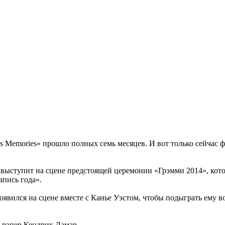
ss Memories» прошло полных семь месяцев. И вот только сейчас
 выступит на сцене предстоящей церемонии «Грэмми 2014», котор
апись года».
появился на сцене вместе с Канье Уэстом, чтобы подыграть ему в
и рэпер Кендрик Ламар.