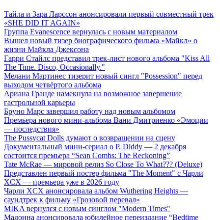
Тайла и Зара Ларссон анонсировали первый совместный трек
«SHE DID IT AGAIN»
Группа Evanescence вернулась с новым материалом
Вышел новый тизер биографического фильма «Майкл» о
жизни Майкла Джексона
Гарри Стайлс представил трек-лист нового альбома "Kiss All
The Time. Disco, Occasionally."
Мелани Мартинес тизерит новый сингл "Possession" перед
выходом четвёртого альбома
Ариана Гранде намекнула на возможное завершение
гастрольной карьеры
Бруно Марс завершил работу над новым альбомом
Премьера нового мини-альбома Вани Дмитриенко «Эмоции
— последствия»
The Pussycat Dolls думают о возвращении на сцену
Документальный мини-сериал о P. Diddy — 2 декабря
состоится премьера “Sean Combs: The Reckoning”
Tate McRae — мировой релиз So Close To What??? (Deluxe)
Представлен первый постер фильма "The Moment" с Чарли
XCX — премьера уже в 2026 году
Чарли XCX анонсировала альбом Wuthering Heights —
саундтрек к фильму «Грозовой перевал»
MIKA вернулся с новым синглом "Modern Times"
Мадонна анонсировала юбилейное переиздание “Bedtime