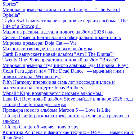
Stories”
Мировая премьера клипа Тейлор Свифт — "The Fate of
Ophelia"
Taylor Swift выпустила четыре новые версии альбома "The
Life of a Showgirl"
Мадонна раскрыла детали нового альбома 2026 года
Селена Гомес и Бенни Бланко официально поженились
Мировая премьера: Doja Cat — Vie
Мадонна возвращается с новым альбомом
Cardi B выпускает новый альбом "Am I The Drama?"
Twenty One Pilots представили новый альбом "Breach"
Мировая премьера студийного альбома Эда Ширана "Play"
Леди Гага дарит нам "The Dead Dance" — мрачный гимн
нового сезона "Wednesday"
Fifth Harmony впервые за семь лет воссоединились и
выступили на концерте Jonas Brothers
Мэрайя Кэри возвращается с новым альбомом!
Lana Del Rey: новый альбом Stove выйдет в январе 2026 года
Тейлор Свифт выходит замуж
Премьера нового альбома Maroon 5 — Love Is Like
Тейлор Свифт раскрыла трек-лист и дату релиза грядущего
альбома
Тейлор Свифт объявляет новую эру
Кристина Агилера и фанатская теория: «3+5=» — намек на 8-
й альбом?