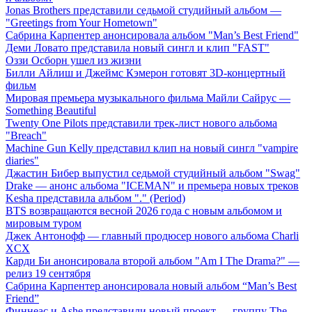
Jonas Brothers представили седьмой студийный альбом —
"Greetings from Your Hometown"
Сабрина Карпентер анонсировала альбом "Man’s Best Friend"
Деми Ловато представила новый сингл и клип "FAST"
Оззи Осборн ушел из жизни
Билли Айлиш и Джеймс Кэмерон готовят 3D-концертный
фильм
Мировая премьера музыкального фильма Майли Сайрус —
Something Beautiful
Twenty One Pilots представили трек-лист нового альбома
"Breach"
Machine Gun Kelly представил клип на новый сингл "vampire
diaries"
Джастин Бибер выпустил седьмой студийный альбом "Swag"
Drake — анонс альбома "ICEMAN" и премьера новых треков
Kesha представила альбом "." (Period)
BTS возвращаются весной 2026 года с новым альбомом и
мировым туром
Джек Антонофф — главный продюсер нового альбома Charli
XCX
Карди Би анонсировала второй альбом "Am I The Drama?" —
релиз 19 сентября
Сабрина Карпентер анонсировала новый альбом “Man’s Best
Friend”
Финнеас и Ashe представили новый проект — группу The