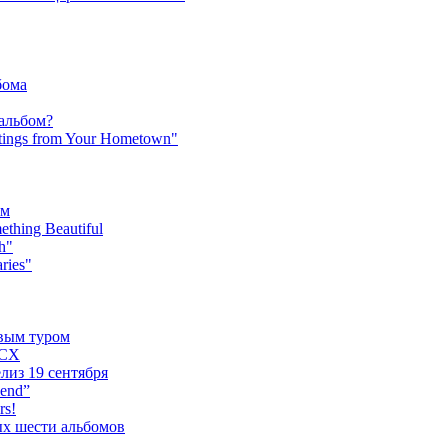
бома
 альбом?
tings from Your Hometown"
ьм
hing Beautiful
h"
ries"
овым туром
XCX
лиз 19 сентября
iend”
rs!
ых шести альбомов