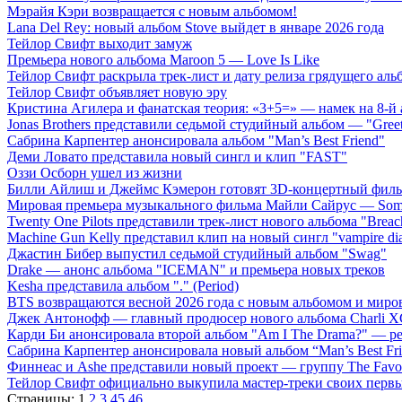
Мэрайя Кэри возвращается с новым альбомом!
Lana Del Rey: новый альбом Stove выйдет в январе 2026 года
Тейлор Свифт выходит замуж
Премьера нового альбома Maroon 5 — Love Is Like
Тейлор Свифт раскрыла трек-лист и дату релиза грядущего аль
Тейлор Свифт объявляет новую эру
Кристина Агилера и фанатская теория: «3+5=» — намек на 8-й
Jonas Brothers представили седьмой студийный альбом — "Gree
Сабрина Карпентер анонсировала альбом "Man’s Best Friend"
Деми Ловато представила новый сингл и клип "FAST"
Оззи Осборн ушел из жизни
Билли Айлиш и Джеймс Кэмерон готовят 3D-концертный фил
Мировая премьера музыкального фильма Майли Сайрус — Somet
Twenty One Pilots представили трек-лист нового альбома "Breac
Machine Gun Kelly представил клип на новый сингл "vampire dia
Джастин Бибер выпустил седьмой студийный альбом "Swag"
Drake — анонс альбома "ICEMAN" и премьера новых треков
Kesha представила альбом "." (Period)
BTS возвращаются весной 2026 года с новым альбомом и мир
Джек Антонофф — главный продюсер нового альбома Charli 
Карди Би анонсировала второй альбом "Am I The Drama?" — ре
Сабрина Карпентер анонсировала новый альбом “Man’s Best Fr
Финнеас и Ashe представили новый проект — группу The Favo
Тейлор Свифт официально выкупила мастер-треки своих перв
Страницы:
1
2
3
45
46