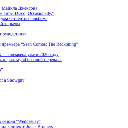
и Майкла Джексона
 Time. Disco, Occasionally."
одом четвёртого альбома
ой карьеры
последствия»
 премьера “Sean Combs: The Reckoning”
 — премьера уже в 2026 году
к к фильму «Грозовой перевал»
s”
f a Showgirl"
 сезона "Wednesday"
на концерте Jonas Brothers