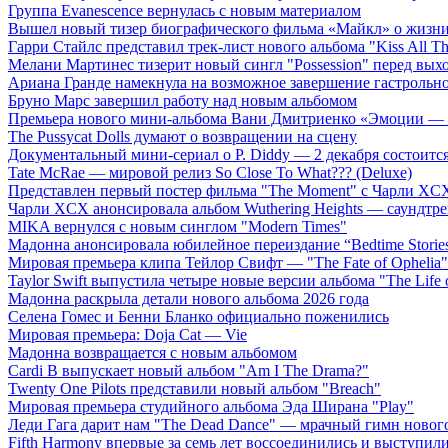
Группа Evanescence вернулась с новым материалом
Вышел новый тизер биографического фильма «Майкл» о жизн
Гарри Стайлс представил трек-лист нового альбома "Kiss All The
Мелани Мартинес тизерит новый сингл "Possession" перед вых
Ариана Гранде намекнула на возможное завершение гастрольн
Бруно Марс завершил работу над новым альбомом
Премьера нового мини-альбома Вани Дмитриенко «Эмоции — 
The Pussycat Dolls думают о возвращении на сцену
Документальный мини-сериал о P. Diddy — 2 декабря состоится
Tate McRae — мировой релиз So Close To What??? (Deluxe)
Представлен первый постер фильма "The Moment" с Чарли XCX
Чарли XCX анонсировала альбом Wuthering Heights — саундтре
MIKA вернулся с новым синглом "Modern Times"
Мадонна анонсировала юбилейное переиздание “Bedtime Storie
Мировая премьера клипа Тейлор Свифт — "The Fate of Ophelia"
Taylor Swift выпустила четыре новые версии альбома "The Life o
Мадонна раскрыла детали нового альбома 2026 года
Селена Гомес и Бенни Бланко официально поженились
Мировая премьера: Doja Cat — Vie
Мадонна возвращается с новым альбомом
Cardi B выпускает новый альбом "Am I The Drama?"
Twenty One Pilots представили новый альбом "Breach"
Мировая премьера студийного альбома Эда Ширана "Play"
Леди Гага дарит нам "The Dead Dance" — мрачный гимн нового
Fifth Harmony впервые за семь лет воссоединились и выступили 