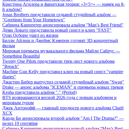
Кристина Агилера и фанатская теория: «3+5=» — намек на 8-
й альбом?
Jonas Brothers представили седьмой студийный альбом —
"Greetings from Your Hometown"
Сабрина Карпентер анонсировала альбом "Man’s Best Friend"
Деми Ловато представила новый сингл и клип "FAST"
Оззи Осборн ушел из жизни
Билли Айлиш и Джеймс Кэмерон готовят 3D-концертный
фильм
Мировая премьера музыкального фильма Майли Сайрус —
Something Beautiful
Twenty One Pilots представили трек-лист нового альбома
"Breach"
Machine Gun Kelly представил клип на новый сингл "vampire
diaries"
Джастин Бибер выпустил седьмой студийный альбом "Swag"
Drake — анонс альбома "ICEMAN" и премьера новых треков
Kesha представила альбом "." (Period)
BTS возвращаются весной 2026 года с новым альбомом и
мировым туром
Джек Антонофф — главный продюсер нового альбома Charli
XCX
Карди Би анонсировала второй альбом "Am I The Drama?" —
релиз 19 сентября
Сабрина Карпентер анонсировала новый альбом “Man’s Best