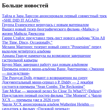
Больше новостей
Тайла и Зара Ларссон анонсировали первый совместный трек
«SHE DID IT AGAIN»
Группа Evanescence вернулась с новым материалом
Вышел новый тизер биографического фильма «Майкл» о
жизни Майкла Джексона
Гарри Стайлс представил трек-лист нового альбома "Kiss All
The Time. Disco, Occasionally."
Мелани Мартинес тизерит новый сингл "Possession" перед
выходом четвёртого альбома
Ариана Гранде намекнула на возможное завершение
гастрольной карьеры
Бруно Марс завершил работу над новым альбомом
Премьера нового мини-альбома Вани Дмитриенко «Эмоции
— последствия»
The Pussycat Dolls думают о возвращении на сцену
Документальный мини-сериал о P. Diddy — 2 декабря
состоится премьера “Sean Combs: The Reckoning”
Tate McRae — мировой релиз So Close To What??? (Deluxe)
Представлен первый постер фильма "The Moment" с Чарли
XCX — премьера уже в 2026 году
Чарли XCX анонсировала альбом Wuthering Heights —
саундтрек к фильму «Грозовой перевал»