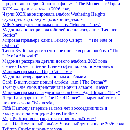
Представлен первый постер фильма "The Moment" с Чарли
XCX — премьера уже в 2026 году
Чарли XCX анонсировала альбом Wuthering Heights —
саундтрек к фильму «Грозовой перевал»
MIKA вернулся с новым синглом "Modern Times"
Мадонна анонсировала юбилейное переиздание “Bedtime
Stories”
Мировая премьера клипа Тейлор Свифт — "The Fate of
Ophelia"
Taylor Swift выпустила четыре новые версии альбома "The
Life of a Showgirl"
Мадонна раскрыла детали нового альбома 2026 года
Селена Гомес и Бенни Бланко официально поженились
Мировая премьера: Doja Cat — Vie
Мадонна возвращается с новым альбомом
Cardi B выпускает новый альбом "Am I The Drama?"
Twenty One Pilots представили новый альбом "Breach"
Мировая премьера студийного альбома Эда Ширана "Play"
Леди Гага дарит нам "The Dead Dance" — мрачный гимн
нового сезона "Wednesday"
Fifth Harmony впервые за семь лет воссоединились и
выступили на концерте Jonas Brothers
Мэрайя Кэри возвращается с новым альбомом!
Lana Del Rey: новый альбом Stove выйдет в январе 2026 года
Тейлор Свифт выходит замуж