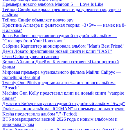
Премьера нового альбома Maroon 5 — Love Is Like
Тейлор Свифт раскрыла трек-лист и дату релиза грядущего
альбома
Тейлор Свифт объявляет новую эру
Кристина Агилера и фанатская теория: «3+5=» — намек на 8-
й альбом?
Jonas Brothers представили седьмой студийный альбом —
"Greetings from Your Hometown"
Сабрина Карпентер анонсировала альбом "Man’s Best Friend"
Деми Ловато представила новый сингл и клип "FAST"
Оззи Осборн ушел из жизни
Билли Айлиш и Джеймс Кэмерон готовят 3D-концертный
фильм
Мировая премьера музыкального фильма Майли Сайрус —
Something Beautiful
Twenty One Pilots представили трек-лист нового альбома
"Breach"
Machine Gun Kelly представил клип на новый сингл "vampire
diaries"
Джастин Бибер выпустил седьмой студийный альбом "Swag"
Drake — анонс альбома "ICEMAN" и премьера новых треков
Kesha представила альбом "." (Period)
BTS возвращаются весной 2026 года с новым альбомом и
мировым туром
Джек Антонофф — главный продюсер нового альбома Charli