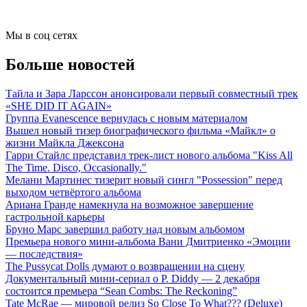
Мы в соц сетях
Больше новостей
Тайла и Зара Ларссон анонсировали первый совместный трек
«SHE DID IT AGAIN»
Группа Evanescence вернулась с новым материалом
Вышел новый тизер биографического фильма «Майкл» о
жизни Майкла Джексона
Гарри Стайлс представил трек-лист нового альбома "Kiss All
The Time. Disco, Occasionally."
Мелани Мартинес тизерит новый сингл "Possession" перед
выходом четвёртого альбома
Ариана Гранде намекнула на возможное завершение
гастрольной карьеры
Бруно Марс завершил работу над новым альбомом
Премьера нового мини-альбома Вани Дмитриенко «Эмоции
— последствия»
The Pussycat Dolls думают о возвращении на сцену
Документальный мини-сериал о P. Diddy — 2 декабря
состоится премьера “Sean Combs: The Reckoning”
Tate McRae — мировой релиз So Close To What??? (Deluxe)