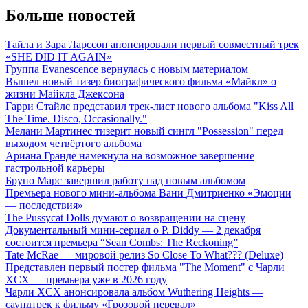
Больше новостей
Тайла и Зара Ларссон анонсировали первый совместный трек
«SHE DID IT AGAIN»
Группа Evanescence вернулась с новым материалом
Вышел новый тизер биографического фильма «Майкл» о
жизни Майкла Джексона
Гарри Стайлс представил трек-лист нового альбома "Kiss All
The Time. Disco, Occasionally."
Мелани Мартинес тизерит новый сингл "Possession" перед
выходом четвёртого альбома
Ариана Гранде намекнула на возможное завершение
гастрольной карьеры
Бруно Марс завершил работу над новым альбомом
Премьера нового мини-альбома Вани Дмитриенко «Эмоции
— последствия»
The Pussycat Dolls думают о возвращении на сцену
Документальный мини-сериал о P. Diddy — 2 декабря
состоится премьера “Sean Combs: The Reckoning”
Tate McRae — мировой релиз So Close To What??? (Deluxe)
Представлен первый постер фильма "The Moment" с Чарли
XCX — премьера уже в 2026 году
Чарли XCX анонсировала альбом Wuthering Heights —
саундтрек к фильму «Грозовой перевал»