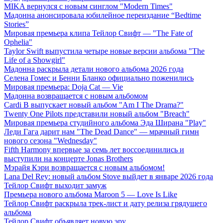
MIKA вернулся с новым синглом "Modern Times"
Мадонна анонсировала юбилейное переиздание “Bedtime
Stories”
Мировая премьера клипа Тейлор Свифт — "The Fate of
Ophelia"
Taylor Swift выпустила четыре новые версии альбома "The
Life of a Showgirl"
Мадонна раскрыла детали нового альбома 2026 года
Селена Гомес и Бенни Бланко официально поженились
Мировая премьера: Doja Cat — Vie
Мадонна возвращается с новым альбомом
Cardi B выпускает новый альбом "Am I The Drama?"
Twenty One Pilots представили новый альбом "Breach"
Мировая премьера студийного альбома Эда Ширана "Play"
Леди Гага дарит нам "The Dead Dance" — мрачный гимн
нового сезона "Wednesday"
Fifth Harmony впервые за семь лет воссоединились и
выступили на концерте Jonas Brothers
Мэрайя Кэри возвращается с новым альбомом!
Lana Del Rey: новый альбом Stove выйдет в январе 2026 года
Тейлор Свифт выходит замуж
Премьера нового альбома Maroon 5 — Love Is Like
Тейлор Свифт раскрыла трек-лист и дату релиза грядущего
альбома
Тейлор Свифт объявляет новую эру