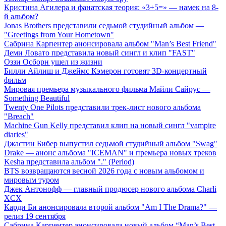
Кристина Агилера и фанатская теория: «3+5=» — намек на 8-
й альбом?
Jonas Brothers представили седьмой студийный альбом —
"Greetings from Your Hometown"
Сабрина Карпентер анонсировала альбом "Man’s Best Friend"
Деми Ловато представила новый сингл и клип "FAST"
Оззи Осборн ушел из жизни
Билли Айлиш и Джеймс Кэмерон готовят 3D-концертный
фильм
Мировая премьера музыкального фильма Майли Сайрус —
Something Beautiful
Twenty One Pilots представили трек-лист нового альбома
"Breach"
Machine Gun Kelly представил клип на новый сингл "vampire
diaries"
Джастин Бибер выпустил седьмой студийный альбом "Swag"
Drake — анонс альбома "ICEMAN" и премьера новых треков
Kesha представила альбом "." (Period)
BTS возвращаются весной 2026 года с новым альбомом и
мировым туром
Джек Антонофф — главный продюсер нового альбома Charli
XCX
Карди Би анонсировала второй альбом "Am I The Drama?" —
релиз 19 сентября
Сабрина Карпентер анонсировала новый альбом “Man’s Best