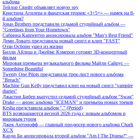
альбома
Тейлор Свифт объявляет новую эру
Кристина Агилера и фанатская теория: «3+5=» — намек на 8-
й альбом?
Jonas Brothers представили седьмой студийный альбом —
"Greetings from Your Hometown"
Сабрина Карпентер анонсировала альбом "Man’s Best Friend"
Деми Ловато представила новый сингл и клип "FAST"
Оззи Осборн ушел из жизни
Билли Айлиш и Джеймс Кэмерон готовят 3D-концертный
фильм
Мировая премьера музыкального фильма Майли Сайрус —
Something Beautiful
Twenty One Pilots представили трек-лист нового альбома
"Breach"
Machine Gun Kelly представил клип на новый сингл "vampire
diaries"
Джастин Бибер выпустил седьмой студийный альбом "Swag"
Drake — анонс альбома "ICEMAN" и премьера новых треков
Kesha представила альбом "." (Period)
BTS возвращаются весной 2026 года с новым альбомом и
мировым туром
Джек Антонофф — главный продюсер нового альбома Charli
XCX
Карди Би анонсировала второй альбом "Am I The Drama?" —