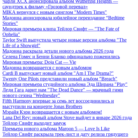
Чарли XCX анонсировала альбом Wuthering Heights —
саундтрек к фильму «Грозовой перевал»
MIKA вернулся с новым синглом "Modern Times"
Мадонна анонсировала юбилейное переиздание “Bedtime
Stories”
Мировая премьера клипа Тейлор Свифт — "The Fate of
Ophelia"
Taylor Swift выпустила четыре новые версии альбома "The
Life of a Showgirl"
Мадонна раскрыла детали нового альбома 2026 года
Селена Гомес и Бенни Бланко официально поженились
Мировая премьера: Doja Cat — Vie
Мадонна возвращается с новым альбомом
Cardi B выпускает новый альбом "Am I The Drama?"
Twenty One Pilots представили новый альбом "Breach"
Мировая премьера студийного альбома Эда Ширана "Play"
Леди Гага дарит нам "The Dead Dance" — мрачный гимн
нового сезона "Wednesday"
Fifth Harmony впервые за семь лет воссоединились и
выступили на концерте Jonas Brothers
Мэрайя Кэри возвращается с новым альбомом!
Lana Del Rey: новый альбом Stove выйдет в январе 2026 года
Тейлор Свифт выходит замуж
Премьера нового альбома Maroon 5 — Love Is Like
Тейлор Свифт раскрыла трек-лист и дату релиза грядущего