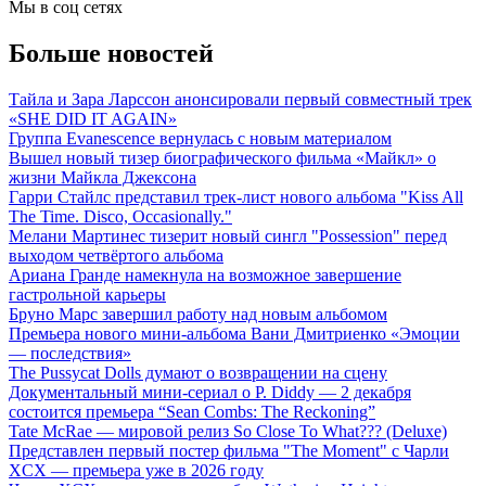
Мы в соц сетях
Больше новостей
Тайла и Зара Ларссон анонсировали первый совместный трек
«SHE DID IT AGAIN»
Группа Evanescence вернулась с новым материалом
Вышел новый тизер биографического фильма «Майкл» о
жизни Майкла Джексона
Гарри Стайлс представил трек-лист нового альбома "Kiss All
The Time. Disco, Occasionally."
Мелани Мартинес тизерит новый сингл "Possession" перед
выходом четвёртого альбома
Ариана Гранде намекнула на возможное завершение
гастрольной карьеры
Бруно Марс завершил работу над новым альбомом
Премьера нового мини-альбома Вани Дмитриенко «Эмоции
— последствия»
The Pussycat Dolls думают о возвращении на сцену
Документальный мини-сериал о P. Diddy — 2 декабря
состоится премьера “Sean Combs: The Reckoning”
Tate McRae — мировой релиз So Close To What??? (Deluxe)
Представлен первый постер фильма "The Moment" с Чарли
XCX — премьера уже в 2026 году