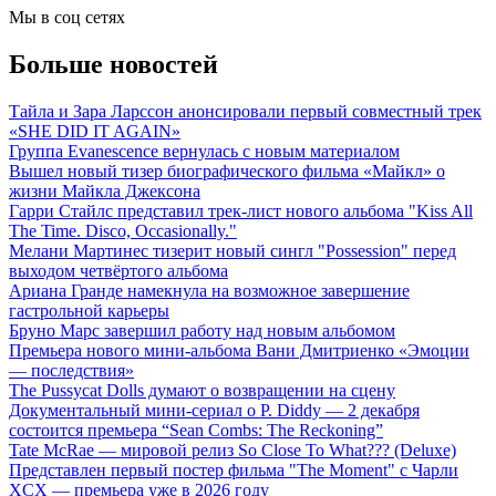
Мы в соц сетях
Больше новостей
Тайла и Зара Ларссон анонсировали первый совместный трек
«SHE DID IT AGAIN»
Группа Evanescence вернулась с новым материалом
Вышел новый тизер биографического фильма «Майкл» о
жизни Майкла Джексона
Гарри Стайлс представил трек-лист нового альбома "Kiss All
The Time. Disco, Occasionally."
Мелани Мартинес тизерит новый сингл "Possession" перед
выходом четвёртого альбома
Ариана Гранде намекнула на возможное завершение
гастрольной карьеры
Бруно Марс завершил работу над новым альбомом
Премьера нового мини-альбома Вани Дмитриенко «Эмоции
— последствия»
The Pussycat Dolls думают о возвращении на сцену
Документальный мини-сериал о P. Diddy — 2 декабря
состоится премьера “Sean Combs: The Reckoning”
Tate McRae — мировой релиз So Close To What??? (Deluxe)
Представлен первый постер фильма "The Moment" с Чарли
XCX — премьера уже в 2026 году