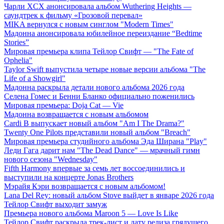
Чарли XCX анонсировала альбом Wuthering Heights —
саундтрек к фильму «Грозовой перевал»
MIKA вернулся с новым синглом "Modern Times"
Мадонна анонсировала юбилейное переиздание “Bedtime
Stories”
Мировая премьера клипа Тейлор Свифт — "The Fate of
Ophelia"
Taylor Swift выпустила четыре новые версии альбома "The
Life of a Showgirl"
Мадонна раскрыла детали нового альбома 2026 года
Селена Гомес и Бенни Бланко официально поженились
Мировая премьера: Doja Cat — Vie
Мадонна возвращается с новым альбомом
Cardi B выпускает новый альбом "Am I The Drama?"
Twenty One Pilots представили новый альбом "Breach"
Мировая премьера студийного альбома Эда Ширана "Play"
Леди Гага дарит нам "The Dead Dance" — мрачный гимн
нового сезона "Wednesday"
Fifth Harmony впервые за семь лет воссоединились и
выступили на концерте Jonas Brothers
Мэрайя Кэри возвращается с новым альбомом!
Lana Del Rey: новый альбом Stove выйдет в январе 2026 года
Тейлор Свифт выходит замуж
Премьера нового альбома Maroon 5 — Love Is Like
Тейлор Свифт раскрыла трек-лист и дату релиза грядущего