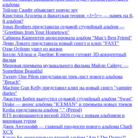
альбома
Тейлор Свифт объявляет новую эру
Кристина Агилера и фанатская теория: «3+5=» — намек на 8-
й альбом?
Jonas Brothers представили седьмой студийный альбом —
"Greetings from Your Hometown"
Сабрина Карпентер анонсировала альбом "Man’s Best Friend"
Деми Ловато представила новый сингл и клип "FAST"
Оззи Осборн ушел из жизни
Билли Айлиш и Джеймс Кэмерон готовят 3D-концертный
фильм
Мировая премьера музыкального фильма Майли Сайрус —
Something Beautiful
Twenty One Pilots представили трек-лист нового альбома
"Breach"
Machine Gun Kelly представил клип на новый сингл "vampire
diaries"
Джастин Бибер выпустил седьмой студийный альбом "Swag"
Drake — анонс альбома "ICEMAN" и премьера новых треков
Kesha представила альбом "." (Period)
BTS возвращаются весной 2026 года с новым альбомом и
мировым туром
Джек Антонофф — главный продюсер нового альбома Charli
XCX
Карди Би анонсировала второй альбом "Am I The Drama?" —