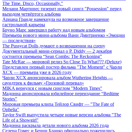
The Time. Disco, Occasionally."
Мелани Мартинес тизерит новый сингл "Possession" перед
выходом четвёртого альбома
Ариана Гранде намекнула на возможное завершение
гастрольной карьеры
Бруно Марс завершил работу над новым альбомом
Премьера нового мини-альбома Вани Дмитриенко «Эмоции
— последствия»
The Pussycat Dolls думают о возвращении на сцену
Документальный мини-сериал о P. Diddy — 2 декабря
состоится премьера “Sean Combs: The Reckoning”
Tate McRae — мировой релиз So Close To What??? (Deluxe)
Представлен первый постер фильма "The Moment" с Чарли
XCX — премьера уже в 2026 году
Чарли XCX анонсировала альбом Wuthering Heights —
саундтрек к фильму «Грозовой перевал»
MIKA вернулся с новым синглом "Modern Times"
Мадонна анонсировала юбилейное переиздание “Bedtime
Stories”
Мировая премьера клипа Тейлор Свифт — "The Fate of
Ophelia"
Taylor Swift выпустила четыре новые версии альбома "The
Life of a Showgirl"
Мадонна раскрыла детали нового альбома 2026 года
Селена Гомес и Бенни Бланко официально поженились