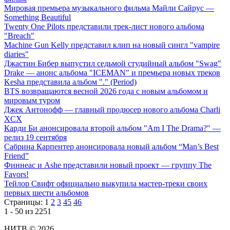
Мировая премьера музыкального фильма Майли Сайрус —
Something Beautiful
Twenty One Pilots представили трек-лист нового альбома
"Breach"
Machine Gun Kelly представил клип на новый сингл "vampire
diaries"
Джастин Бибер выпустил седьмой студийный альбом "Swag"
Drake — анонс альбома "ICEMAN" и премьера новых треков
Kesha представила альбом "." (Period)
BTS возвращаются весной 2026 года с новым альбомом и
мировым туром
Джек Антонофф — главный продюсер нового альбома Charli
XCX
Карди Би анонсировала второй альбом "Am I The Drama?" —
релиз 19 сентября
Сабрина Карпентер анонсировала новый альбом “Man’s Best
Friend”
Финнеас и Ashe представили новый проект — группу The
Favors!
Тейлор Свифт официально выкупила мастер-треки своих
первых шести альбомов
Страницы:
1
2
3
45
46
1 - 50 из 2251
НИТВ © 2026