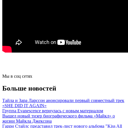
Мы в соц сетях
Больше новостей
Тайла и Зара Ларссон анонсировали первый совместный трек
«SHE DID IT AGAIN»
Группа Evanescence вернулась с новым материалом
Вышел новый тизер биографического фильма «Майкл» о
жизни Майкла Джексона
Гарри Стайлс представил трек-лист нового альбома "Kiss All