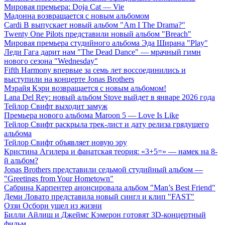
Мировая премьера: Doja Cat — Vie
Мадонна возвращается с новым альбомом
Cardi B выпускает новый альбом "Am I The Drama?"
Twenty One Pilots представили новый альбом "Breach"
Мировая премьера студийного альбома Эда Ширана "Play"
Леди Гага дарит нам "The Dead Dance" — мрачный гимн
нового сезона "Wednesday"
Fifth Harmony впервые за семь лет воссоединились и
выступили на концерте Jonas Brothers
Мэрайя Кэри возвращается с новым альбомом!
Lana Del Rey: новый альбом Stove выйдет в январе 2026 года
Тейлор Свифт выходит замуж
Премьера нового альбома Maroon 5 — Love Is Like
Тейлор Свифт раскрыла трек-лист и дату релиза грядущего
альбома
Тейлор Свифт объявляет новую эру
Кристина Агилера и фанатская теория: «3+5=» — намек на 8-
й альбом?
Jonas Brothers представили седьмой студийный альбом —
"Greetings from Your Hometown"
Сабрина Карпентер анонсировала альбом "Man’s Best Friend"
Деми Ловато представила новый сингл и клип "FAST"
Оззи Осборн ушел из жизни
Билли Айлиш и Джеймс Кэмерон готовят 3D-концертный
фильм