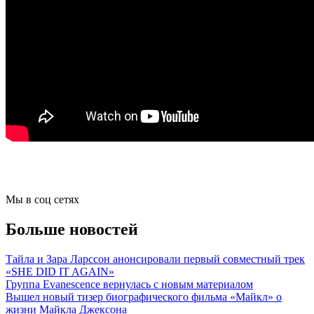
Мы в соц сетях
Больше новостей
Тайла и Зара Ларссон анонсировали первый совместный трек
«SHE DID IT AGAIN»
Группа Evanescence вернулась с новым материалом
Вышел новый тизер биографического фильма «Майкл» о
жизни Майкла Джексона