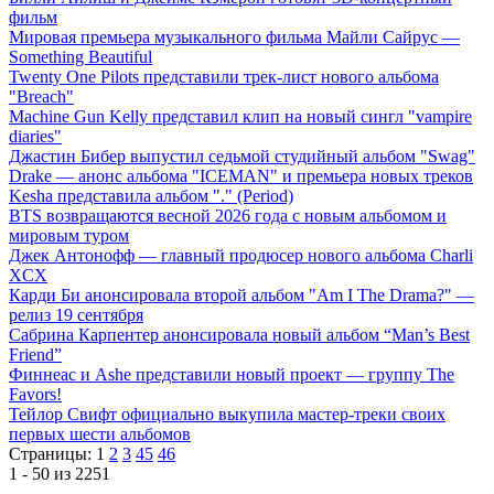
фильм
Мировая премьера музыкального фильма Майли Сайрус —
Something Beautiful
Twenty One Pilots представили трек-лист нового альбома
"Breach"
Machine Gun Kelly представил клип на новый сингл "vampire
diaries"
Джастин Бибер выпустил седьмой студийный альбом "Swag"
Drake — анонс альбома "ICEMAN" и премьера новых треков
Kesha представила альбом "." (Period)
BTS возвращаются весной 2026 года с новым альбомом и
мировым туром
Джек Антонофф — главный продюсер нового альбома Charli
XCX
Карди Би анонсировала второй альбом "Am I The Drama?" —
релиз 19 сентября
Сабрина Карпентер анонсировала новый альбом “Man’s Best
Friend”
Финнеас и Ashe представили новый проект — группу The
Favors!
Тейлор Свифт официально выкупила мастер-треки своих
первых шести альбомов
Страницы:
1
2
3
45
46
1 - 50 из 2251