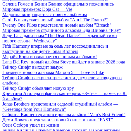
Селена Гомес и Бенни Бланко официально поженились
Мировая премьера: Doja Cat — Vie
Мадонна возвращается с новым альбомом
Cardi B выпускает новый альбом "Am I The Drama?"
Twenty One Pilots представили новый альбом "Breach"
Мировая премьера студийного альбома Эда Ширана "Play"
Леди Гага дарит нам "The Dead Dance" — мрачный гимн
нового сезона "Wednesday"
Fifth Harmony впервые за семь лет воссоединились и
выступили на концерте Jonas Brothers
Мэрайя Кэри возвращается с новым альбомом!
Lana Del Rey: новый альбом Stove выйдет в январе 2026 года
Тейлор Свифт выходит замуж
Премьера нового альбома Maroon 5 — Love Is Like
Тейлор Свифт раскрыла трек-лист и дату релиза грядущего
альбома
Тейлор Свифт объявляет новую эру
Кристина Агилера и фанатская теория: «3+5=» — намек на 8-
й альбом?
Jonas Brothers представили седьмой студийный альбом —
"Greetings from Your Hometown"
Сабрина Карпентер анонсировала альбом "Man’s Best Friend"
Деми Ловато представила новый сингл и клип "FAST"
Оззи Осборн ушел из жизни
Билли Айлиш и Джеймс Кэмерон готовят 3D-концертный