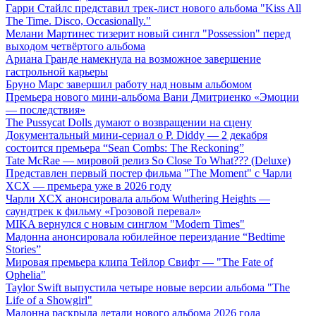
Гарри Стайлс представил трек-лист нового альбома "Kiss All
The Time. Disco, Occasionally."
Мелани Мартинес тизерит новый сингл "Possession" перед
выходом четвёртого альбома
Ариана Гранде намекнула на возможное завершение
гастрольной карьеры
Бруно Марс завершил работу над новым альбомом
Премьера нового мини-альбома Вани Дмитриенко «Эмоции
— последствия»
The Pussycat Dolls думают о возвращении на сцену
Документальный мини-сериал о P. Diddy — 2 декабря
состоится премьера “Sean Combs: The Reckoning”
Tate McRae — мировой релиз So Close To What??? (Deluxe)
Представлен первый постер фильма "The Moment" с Чарли
XCX — премьера уже в 2026 году
Чарли XCX анонсировала альбом Wuthering Heights —
саундтрек к фильму «Грозовой перевал»
MIKA вернулся с новым синглом "Modern Times"
Мадонна анонсировала юбилейное переиздание “Bedtime
Stories”
Мировая премьера клипа Тейлор Свифт — "The Fate of
Ophelia"
Taylor Swift выпустила четыре новые версии альбома "The
Life of a Showgirl"
Мадонна раскрыла детали нового альбома 2026 года