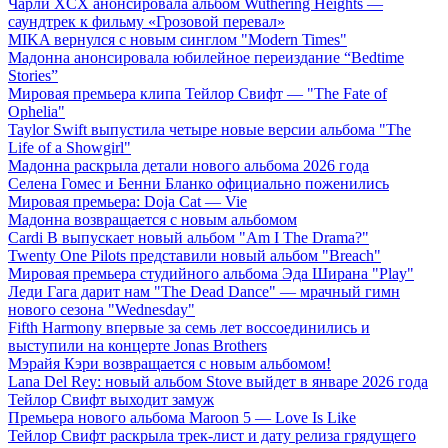
Чарли XCX анонсировала альбом Wuthering Heights —
саундтрек к фильму «Грозовой перевал»
MIKA вернулся с новым синглом "Modern Times"
Мадонна анонсировала юбилейное переиздание “Bedtime
Stories”
Мировая премьера клипа Тейлор Свифт — "The Fate of
Ophelia"
Taylor Swift выпустила четыре новые версии альбома "The
Life of a Showgirl"
Мадонна раскрыла детали нового альбома 2026 года
Селена Гомес и Бенни Бланко официально поженились
Мировая премьера: Doja Cat — Vie
Мадонна возвращается с новым альбомом
Cardi B выпускает новый альбом "Am I The Drama?"
Twenty One Pilots представили новый альбом "Breach"
Мировая премьера студийного альбома Эда Ширана "Play"
Леди Гага дарит нам "The Dead Dance" — мрачный гимн
нового сезона "Wednesday"
Fifth Harmony впервые за семь лет воссоединились и
выступили на концерте Jonas Brothers
Мэрайя Кэри возвращается с новым альбомом!
Lana Del Rey: новый альбом Stove выйдет в январе 2026 года
Тейлор Свифт выходит замуж
Премьера нового альбома Maroon 5 — Love Is Like
Тейлор Свифт раскрыла трек-лист и дату релиза грядущего