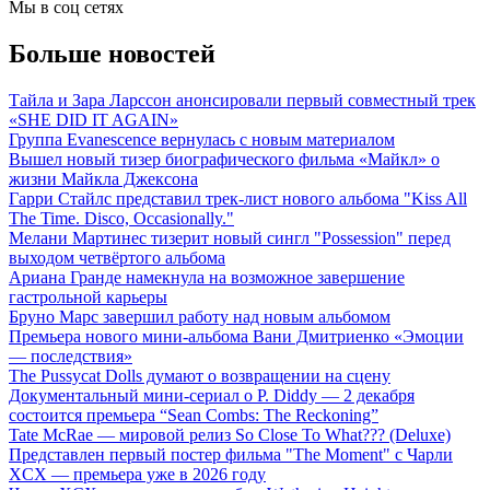
Мы в соц сетях
Больше новостей
Тайла и Зара Ларссон анонсировали первый совместный трек
«SHE DID IT AGAIN»
Группа Evanescence вернулась с новым материалом
Вышел новый тизер биографического фильма «Майкл» о
жизни Майкла Джексона
Гарри Стайлс представил трек-лист нового альбома "Kiss All
The Time. Disco, Occasionally."
Мелани Мартинес тизерит новый сингл "Possession" перед
выходом четвёртого альбома
Ариана Гранде намекнула на возможное завершение
гастрольной карьеры
Бруно Марс завершил работу над новым альбомом
Премьера нового мини-альбома Вани Дмитриенко «Эмоции
— последствия»
The Pussycat Dolls думают о возвращении на сцену
Документальный мини-сериал о P. Diddy — 2 декабря
состоится премьера “Sean Combs: The Reckoning”
Tate McRae — мировой релиз So Close To What??? (Deluxe)
Представлен первый постер фильма "The Moment" с Чарли
XCX — премьера уже в 2026 году