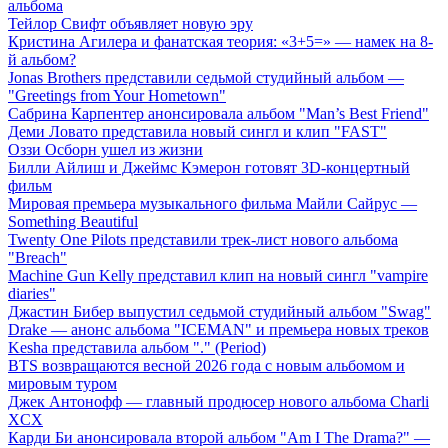
альбома
Тейлор Свифт объявляет новую эру
Кристина Агилера и фанатская теория: «3+5=» — намек на 8-
й альбом?
Jonas Brothers представили седьмой студийный альбом —
"Greetings from Your Hometown"
Сабрина Карпентер анонсировала альбом "Man’s Best Friend"
Деми Ловато представила новый сингл и клип "FAST"
Оззи Осборн ушел из жизни
Билли Айлиш и Джеймс Кэмерон готовят 3D-концертный
фильм
Мировая премьера музыкального фильма Майли Сайрус —
Something Beautiful
Twenty One Pilots представили трек-лист нового альбома
"Breach"
Machine Gun Kelly представил клип на новый сингл "vampire
diaries"
Джастин Бибер выпустил седьмой студийный альбом "Swag"
Drake — анонс альбома "ICEMAN" и премьера новых треков
Kesha представила альбом "." (Period)
BTS возвращаются весной 2026 года с новым альбомом и
мировым туром
Джек Антонофф — главный продюсер нового альбома Charli
XCX
Карди Би анонсировала второй альбом "Am I The Drama?" —