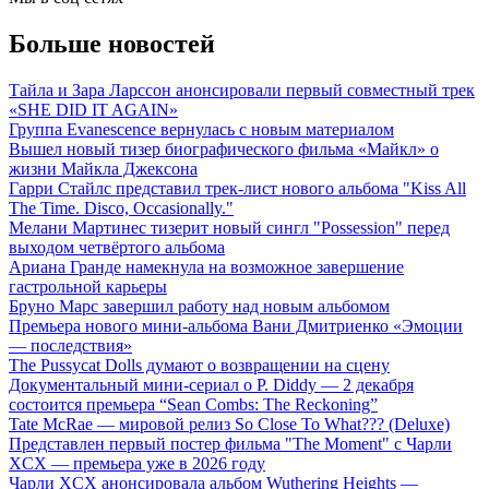
Больше новостей
Тайла и Зара Ларссон анонсировали первый совместный трек
«SHE DID IT AGAIN»
Группа Evanescence вернулась с новым материалом
Вышел новый тизер биографического фильма «Майкл» о
жизни Майкла Джексона
Гарри Стайлс представил трек-лист нового альбома "Kiss All
The Time. Disco, Occasionally."
Мелани Мартинес тизерит новый сингл "Possession" перед
выходом четвёртого альбома
Ариана Гранде намекнула на возможное завершение
гастрольной карьеры
Бруно Марс завершил работу над новым альбомом
Премьера нового мини-альбома Вани Дмитриенко «Эмоции
— последствия»
The Pussycat Dolls думают о возвращении на сцену
Документальный мини-сериал о P. Diddy — 2 декабря
состоится премьера “Sean Combs: The Reckoning”
Tate McRae — мировой релиз So Close To What??? (Deluxe)
Представлен первый постер фильма "The Moment" с Чарли
XCX — премьера уже в 2026 году
Чарли XCX анонсировала альбом Wuthering Heights —