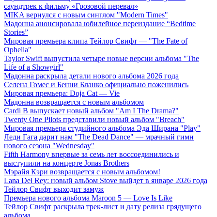
саундтрек к фильму «Грозовой перевал»
MIKA вернулся с новым синглом "Modern Times"
Мадонна анонсировала юбилейное переиздание “Bedtime
Stories”
Мировая премьера клипа Тейлор Свифт — "The Fate of
Ophelia"
Taylor Swift выпустила четыре новые версии альбома "The
Life of a Showgirl"
Мадонна раскрыла детали нового альбома 2026 года
Селена Гомес и Бенни Бланко официально поженились
Мировая премьера: Doja Cat — Vie
Мадонна возвращается с новым альбомом
Cardi B выпускает новый альбом "Am I The Drama?"
Twenty One Pilots представили новый альбом "Breach"
Мировая премьера студийного альбома Эда Ширана "Play"
Леди Гага дарит нам "The Dead Dance" — мрачный гимн
нового сезона "Wednesday"
Fifth Harmony впервые за семь лет воссоединились и
выступили на концерте Jonas Brothers
Мэрайя Кэри возвращается с новым альбомом!
Lana Del Rey: новый альбом Stove выйдет в январе 2026 года
Тейлор Свифт выходит замуж
Премьера нового альбома Maroon 5 — Love Is Like
Тейлор Свифт раскрыла трек-лист и дату релиза грядущего
альбома