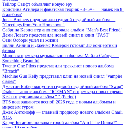
Тейлор Свифт объявляет новую эру
Кристина Агилера и фанатская теория: «3+5=» — намек на 8-
й альбом?
Jonas Brothers представили седьмой студийный альбом —
"Greetings from Your Hometown"
Сабрина Карпентер анонсировала альбом "Man’s Best Friend"
Деми Ловато представила новый сингл и клип "FAST"
Оззи Осборн ушел из жизни
Билли Айлиш и Джеймс Кэмерон готовят 3D-концертный
фильм
Мировая премьера музыкального фильма Майли Сайрус —
Something Beautiful
Twenty One Pilots представили трек-лист нового альбома
"Breach"
Machine Gun Kelly представил клип на новый сингл "vampire
diaries"
Джастин Бибер выпустил седьмой студийный альбом "Swag"
Drake — анонс альбома "ICEMAN" и премьера новых треков
Kesha представила альбом "." (Period)
BTS возвращаются весной 2026 года с новым альбомом и
мировым туром
Джек Антонофф — главный продюсер нового альбома Charli
XCX
Карди Би анонсировала второй альбом "Am I The Drama?" —
релиз 19 сентября