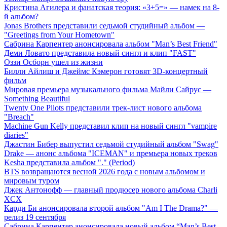
Кристина Агилера и фанатская теория: «3+5=» — намек на 8-
й альбом?
Jonas Brothers представили седьмой студийный альбом —
"Greetings from Your Hometown"
Сабрина Карпентер анонсировала альбом "Man’s Best Friend"
Деми Ловато представила новый сингл и клип "FAST"
Оззи Осборн ушел из жизни
Билли Айлиш и Джеймс Кэмерон готовят 3D-концертный
фильм
Мировая премьера музыкального фильма Майли Сайрус —
Something Beautiful
Twenty One Pilots представили трек-лист нового альбома
"Breach"
Machine Gun Kelly представил клип на новый сингл "vampire
diaries"
Джастин Бибер выпустил седьмой студийный альбом "Swag"
Drake — анонс альбома "ICEMAN" и премьера новых треков
Kesha представила альбом "." (Period)
BTS возвращаются весной 2026 года с новым альбомом и
мировым туром
Джек Антонофф — главный продюсер нового альбома Charli
XCX
Карди Би анонсировала второй альбом "Am I The Drama?" —
релиз 19 сентября
Сабрина Карпентер анонсировала новый альбом “Man’s Best