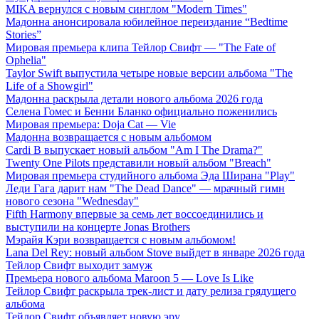
MIKA вернулся с новым синглом "Modern Times"
Мадонна анонсировала юбилейное переиздание “Bedtime
Stories”
Мировая премьера клипа Тейлор Свифт — "The Fate of
Ophelia"
Taylor Swift выпустила четыре новые версии альбома "The
Life of a Showgirl"
Мадонна раскрыла детали нового альбома 2026 года
Селена Гомес и Бенни Бланко официально поженились
Мировая премьера: Doja Cat — Vie
Мадонна возвращается с новым альбомом
Cardi B выпускает новый альбом "Am I The Drama?"
Twenty One Pilots представили новый альбом "Breach"
Мировая премьера студийного альбома Эда Ширана "Play"
Леди Гага дарит нам "The Dead Dance" — мрачный гимн
нового сезона "Wednesday"
Fifth Harmony впервые за семь лет воссоединились и
выступили на концерте Jonas Brothers
Мэрайя Кэри возвращается с новым альбомом!
Lana Del Rey: новый альбом Stove выйдет в январе 2026 года
Тейлор Свифт выходит замуж
Премьера нового альбома Maroon 5 — Love Is Like
Тейлор Свифт раскрыла трек-лист и дату релиза грядущего
альбома
Тейлор Свифт объявляет новую эру