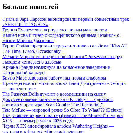
Больше новостей
Тайла и Зара Ларссон анонсировали первый совместный трек
«SHE DID IT AGAIN»
Группа Evanescence вернулась с новым материалом
Вышел новый тизер биографического фильма «Майкл» о
жизни Майкла Джексона
Гарри Стайлс представил трек-лист нового альбома "Kiss All
The Time. Disco, Occasionally."
Мелани Мартинес тизерит новый сингл "Possession" перед
выходом четвёртого альбома
Ариана Гранде намекнула на возможное завершение
гастрольной карьеры
Бруно Марс завершил работу над новым альбомом
Премьера нового мини-альбома Вани Дмитриенко «Эмоции
— последствия»
The Pussycat Dolls думают о возвращении на сцену
Документальный мини-сериал о P. Diddy — 2 декабря
состоится премьера “Sean Combs: The Reckoning”
Tate McRae — мировой релиз So Close To What??? (Deluxe)
Представлен первый постер фильма "The Moment" с Чарли
XCX — премьера уже в 2026 году
Чарли XCX анонсировала альбом Wuthering Heights —
саундтрек к фильму «Грозовой перевал»