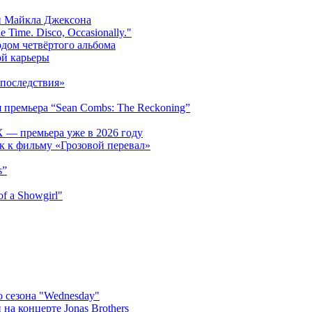
и Майкла Джексона
 Time. Disco, Occasionally."
одом четвёртого альбома
ой карьеры
последствия»
 премьера “Sean Combs: The Reckoning”
 — премьера уже в 2026 году
к к фильму «Грозовой перевал»
s”
f a Showgirl"
 сезона "Wednesday"
на концерте Jonas Brothers