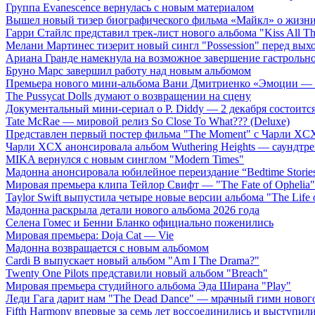
Группа Evanescence вернулась с новым материалом
Вышел новый тизер биографического фильма «Майкл» о жизн
Гарри Стайлс представил трек-лист нового альбома "Kiss All The
Мелани Мартинес тизерит новый сингл "Possession" перед вых
Ариана Гранде намекнула на возможное завершение гастрольн
Бруно Марс завершил работу над новым альбомом
Премьера нового мини-альбома Вани Дмитриенко «Эмоции — 
The Pussycat Dolls думают о возвращении на сцену
Документальный мини-сериал о P. Diddy — 2 декабря состоится
Tate McRae — мировой релиз So Close To What??? (Deluxe)
Представлен первый постер фильма "The Moment" с Чарли XCX
Чарли XCX анонсировала альбом Wuthering Heights — саундтре
MIKA вернулся с новым синглом "Modern Times"
Мадонна анонсировала юбилейное переиздание “Bedtime Storie
Мировая премьера клипа Тейлор Свифт — "The Fate of Ophelia"
Taylor Swift выпустила четыре новые версии альбома "The Life o
Мадонна раскрыла детали нового альбома 2026 года
Селена Гомес и Бенни Бланко официально поженились
Мировая премьера: Doja Cat — Vie
Мадонна возвращается с новым альбомом
Cardi B выпускает новый альбом "Am I The Drama?"
Twenty One Pilots представили новый альбом "Breach"
Мировая премьера студийного альбома Эда Ширана "Play"
Леди Гага дарит нам "The Dead Dance" — мрачный гимн нового
Fifth Harmony впервые за семь лет воссоединились и выступили 