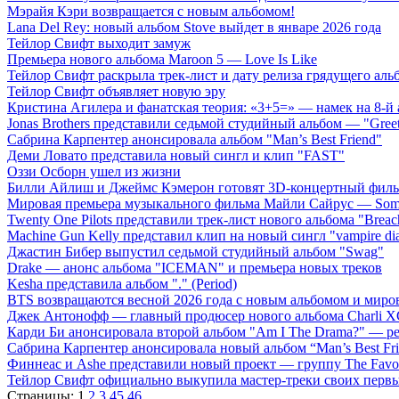
Мэрайя Кэри возвращается с новым альбомом!
Lana Del Rey: новый альбом Stove выйдет в январе 2026 года
Тейлор Свифт выходит замуж
Премьера нового альбома Maroon 5 — Love Is Like
Тейлор Свифт раскрыла трек-лист и дату релиза грядущего аль
Тейлор Свифт объявляет новую эру
Кристина Агилера и фанатская теория: «3+5=» — намек на 8-й
Jonas Brothers представили седьмой студийный альбом — "Gree
Сабрина Карпентер анонсировала альбом "Man’s Best Friend"
Деми Ловато представила новый сингл и клип "FAST"
Оззи Осборн ушел из жизни
Билли Айлиш и Джеймс Кэмерон готовят 3D-концертный фил
Мировая премьера музыкального фильма Майли Сайрус — Somet
Twenty One Pilots представили трек-лист нового альбома "Breac
Machine Gun Kelly представил клип на новый сингл "vampire dia
Джастин Бибер выпустил седьмой студийный альбом "Swag"
Drake — анонс альбома "ICEMAN" и премьера новых треков
Kesha представила альбом "." (Period)
BTS возвращаются весной 2026 года с новым альбомом и мир
Джек Антонофф — главный продюсер нового альбома Charli 
Карди Би анонсировала второй альбом "Am I The Drama?" — ре
Сабрина Карпентер анонсировала новый альбом “Man’s Best Fr
Финнеас и Ashe представили новый проект — группу The Favo
Тейлор Свифт официально выкупила мастер-треки своих перв
Страницы:
1
2
3
45
46