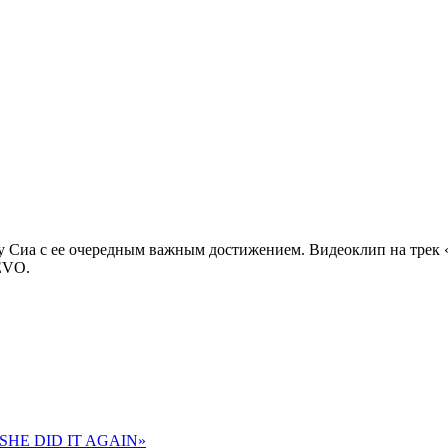
у Сиа с ее очередным важным достижением. Видеоклип на трек «C
EVO.
 «SHE DID IT AGAIN»