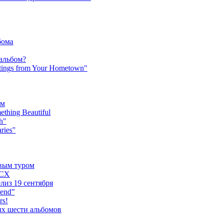
бома
 альбом?
tings from Your Hometown"
ьм
hing Beautiful
h"
ries"
овым туром
XCX
лиз 19 сентября
iend”
rs!
ых шести альбомов