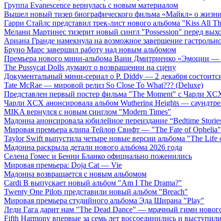
Группа Evanescence вернулась с новым материалом
Вышел новый тизер биографического фильма «Майкл» о жизн
Гарри Стайлс представил трек-лист нового альбома "Kiss All The
Мелани Мартинес тизерит новый сингл "Possession" перед вых
Ариана Гранде намекнула на возможное завершение гастрольн
Бруно Марс завершил работу над новым альбомом
Премьера нового мини-альбома Вани Дмитриенко «Эмоции — 
The Pussycat Dolls думают о возвращении на сцену
Документальный мини-сериал о P. Diddy — 2 декабря состоится
Tate McRae — мировой релиз So Close To What??? (Deluxe)
Представлен первый постер фильма "The Moment" с Чарли XCX
Чарли XCX анонсировала альбом Wuthering Heights — саундтре
MIKA вернулся с новым синглом "Modern Times"
Мадонна анонсировала юбилейное переиздание “Bedtime Storie
Мировая премьера клипа Тейлор Свифт — "The Fate of Ophelia"
Taylor Swift выпустила четыре новые версии альбома "The Life o
Мадонна раскрыла детали нового альбома 2026 года
Селена Гомес и Бенни Бланко официально поженились
Мировая премьера: Doja Cat — Vie
Мадонна возвращается с новым альбомом
Cardi B выпускает новый альбом "Am I The Drama?"
Twenty One Pilots представили новый альбом "Breach"
Мировая премьера студийного альбома Эда Ширана "Play"
Леди Гага дарит нам "The Dead Dance" — мрачный гимн нового
Fifth Harmony впервые за семь лет воссоединились и выступили 