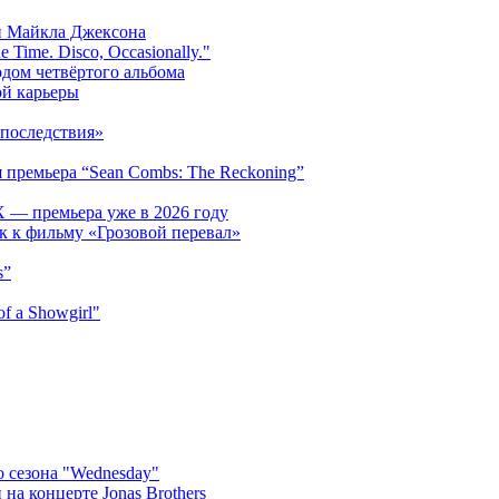
и Майкла Джексона
 Time. Disco, Occasionally."
одом четвёртого альбома
ой карьеры
последствия»
 премьера “Sean Combs: The Reckoning”
 — премьера уже в 2026 году
к к фильму «Грозовой перевал»
s”
f a Showgirl"
 сезона "Wednesday"
на концерте Jonas Brothers