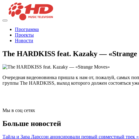
Программа
Проекты
Новости
The HARDKISS feat. Kazaky — «Strange
Очередная видеоновинка пришла к нам от, пожалуй, самых по
группы The HARDKISS, выход которого должен состояться уже
Мы в соц сетях
Больше новостей
Тайла и Зара Ларссон анонсировали первый совместный трек