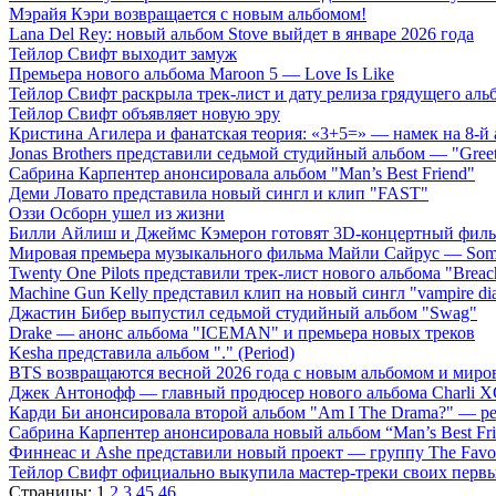
Мэрайя Кэри возвращается с новым альбомом!
Lana Del Rey: новый альбом Stove выйдет в январе 2026 года
Тейлор Свифт выходит замуж
Премьера нового альбома Maroon 5 — Love Is Like
Тейлор Свифт раскрыла трек-лист и дату релиза грядущего аль
Тейлор Свифт объявляет новую эру
Кристина Агилера и фанатская теория: «3+5=» — намек на 8-й
Jonas Brothers представили седьмой студийный альбом — "Gree
Сабрина Карпентер анонсировала альбом "Man’s Best Friend"
Деми Ловато представила новый сингл и клип "FAST"
Оззи Осборн ушел из жизни
Билли Айлиш и Джеймс Кэмерон готовят 3D-концертный фил
Мировая премьера музыкального фильма Майли Сайрус — Somet
Twenty One Pilots представили трек-лист нового альбома "Breac
Machine Gun Kelly представил клип на новый сингл "vampire dia
Джастин Бибер выпустил седьмой студийный альбом "Swag"
Drake — анонс альбома "ICEMAN" и премьера новых треков
Kesha представила альбом "." (Period)
BTS возвращаются весной 2026 года с новым альбомом и мир
Джек Антонофф — главный продюсер нового альбома Charli 
Карди Би анонсировала второй альбом "Am I The Drama?" — ре
Сабрина Карпентер анонсировала новый альбом “Man’s Best Fr
Финнеас и Ashe представили новый проект — группу The Favo
Тейлор Свифт официально выкупила мастер-треки своих перв
Страницы:
1
2
3
45
46