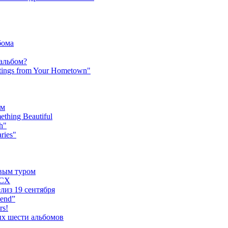
бома
 альбом?
tings from Your Hometown"
ьм
hing Beautiful
h"
ries"
овым туром
XCX
лиз 19 сентября
iend”
rs!
ых шести альбомов