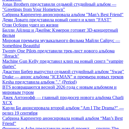
Jonas Brothers представили седьмой студийный альбом —
"Greetings from Your Hometown"
Сабрина Карпентер анонсировала альбом "Man’s Best Friend"
Деми Ловато представила новый сингл и клип "FAST"
Оззи Осборн ушел из жизни
Билли Айлиш и Джеймс Кэмерон готовят 3D-концертный
фильм
Мировая премьера музыкального фильма Майли Сайрус —
Something Beautiful
Twenty One Pilots представили трек-лист нового альбома
"Breach"
Machine Gun Kelly представил клип на новый сингл "vampire
diaries"
Джастин Бибер выпустил седьмой студийный альбом "Swag"
Drake — анонс альбома "ICEMAN" и премьера новых треков
Kesha представила альбом "." (Period)
BTS возвращаются весной 2026 года с новым альбомом и
мировым туром
Джек Антонофф — главный продюсер нового альбома Charli
XCX
Карди Би анонсировала второй альбом "Am I The Drama?" —
релиз 19 сентября
Сабрина Карпентер анонсировала новый альбом “Man’s Best
Friend”
Финнеас и Ashe представили новый проект — группу The