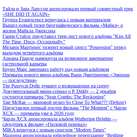
Тайла и Зара Ларссон анонсировали первый совместный трек
«SHE DID IT AGAIN»
Группа Evanescence вернулась с новым материалом
Вышел новый тизер биографического фильма «Майкл» о
жизни Майкла Джексона
Гарри Стайлс представил трек-лист нового альбома "Kiss All
The Time. Disco, Occasionally."
Мелани Мартинес тизерит новый сингл "Possession" перед
выходом четвёртого альбома
Ариана Гранде намекнула на возможное завершение
гастрольной карьеры
Бруно Марс завершил работу над новым альбомом
Премьера нового мини-альбома Вани Дмитриенко «Эмоции
— последствия»
The Pussycat Dolls думают о возвращении на сцену
Документальный мини-сериал о P. Diddy — 2 декабря
состоится премьера “Sean Combs: The Reckoning”
Tate McRae — мировой релиз So Close To What??? (Deluxe)
Представлен первый постер фильма "The Moment" с Чарли
XCX — премьера уже в 2026 году
Чарли XCX анонсировала альбом Wuthering Heights —
саундтрек к фильму «Грозовой перевал»
MIKA вернулся с новым синглом "Modern Times"
Мадонна анонсировала юбилейное переиздание “Bedtime