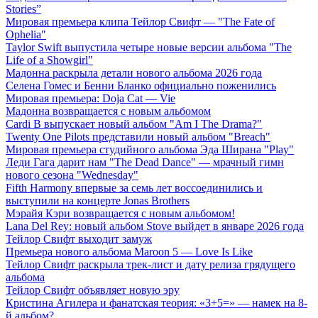
Stories”
Мировая премьера клипа Тейлор Свифт — "The Fate of
Ophelia"
Taylor Swift выпустила четыре новые версии альбома "The
Life of a Showgirl"
Мадонна раскрыла детали нового альбома 2026 года
Селена Гомес и Бенни Бланко официально поженились
Мировая премьера: Doja Cat — Vie
Мадонна возвращается с новым альбомом
Cardi B выпускает новый альбом "Am I The Drama?"
Twenty One Pilots представили новый альбом "Breach"
Мировая премьера студийного альбома Эда Ширана "Play"
Леди Гага дарит нам "The Dead Dance" — мрачный гимн
нового сезона "Wednesday"
Fifth Harmony впервые за семь лет воссоединились и
выступили на концерте Jonas Brothers
Мэрайя Кэри возвращается с новым альбомом!
Lana Del Rey: новый альбом Stove выйдет в январе 2026 года
Тейлор Свифт выходит замуж
Премьера нового альбома Maroon 5 — Love Is Like
Тейлор Свифт раскрыла трек-лист и дату релиза грядущего
альбома
Тейлор Свифт объявляет новую эру
Кристина Агилера и фанатская теория: «3+5=» — намек на 8-
й альбом?