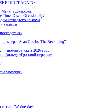
 «SHE DID IT AGAIN»
и Майкла Джексона
 Time. Disco, Occasionally."
одом четвёртого альбома
ой карьеры
последствия»
 премьера “Sean Combs: The Reckoning”
 — премьера уже в 2026 году
к к фильму «Грозовой перевал»
s”
f a Showgirl"
 сезона "Wednesday"