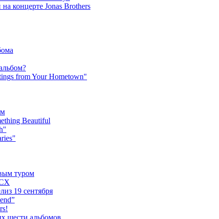
на концерте Jonas Brothers
бома
 альбом?
tings from Your Hometown"
ьм
hing Beautiful
h"
ries"
овым туром
XCX
лиз 19 сентября
iend”
rs!
ых шести альбомов