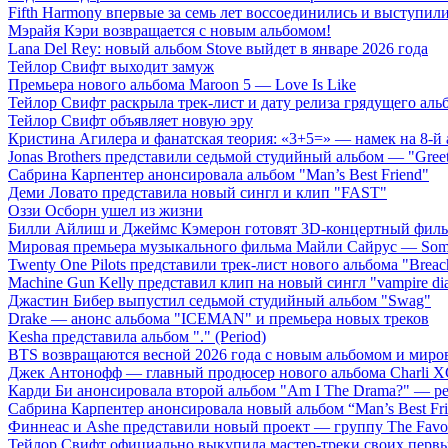
Fifth Harmony впервые за семь лет воссоединились и выступили 
Мэрайя Кэри возвращается с новым альбомом!
Lana Del Rey: новый альбом Stove выйдет в январе 2026 года
Тейлор Свифт выходит замуж
Премьера нового альбома Maroon 5 — Love Is Like
Тейлор Свифт раскрыла трек-лист и дату релиза грядущего аль
Тейлор Свифт объявляет новую эру
Кристина Агилера и фанатская теория: «3+5=» — намек на 8-й
Jonas Brothers представили седьмой студийный альбом — "Gree
Сабрина Карпентер анонсировала альбом "Man’s Best Friend"
Деми Ловато представила новый сингл и клип "FAST"
Оззи Осборн ушел из жизни
Билли Айлиш и Джеймс Кэмерон готовят 3D-концертный фил
Мировая премьера музыкального фильма Майли Сайрус — Somet
Twenty One Pilots представили трек-лист нового альбома "Breac
Machine Gun Kelly представил клип на новый сингл "vampire dia
Джастин Бибер выпустил седьмой студийный альбом "Swag"
Drake — анонс альбома "ICEMAN" и премьера новых треков
Kesha представила альбом "." (Period)
BTS возвращаются весной 2026 года с новым альбомом и мир
Джек Антонофф — главный продюсер нового альбома Charli 
Карди Би анонсировала второй альбом "Am I The Drama?" — ре
Сабрина Карпентер анонсировала новый альбом “Man’s Best Fr
Финнеас и Ashe представили новый проект — группу The Favo
Тейлор Свифт официально выкупила мастер-треки своих перв