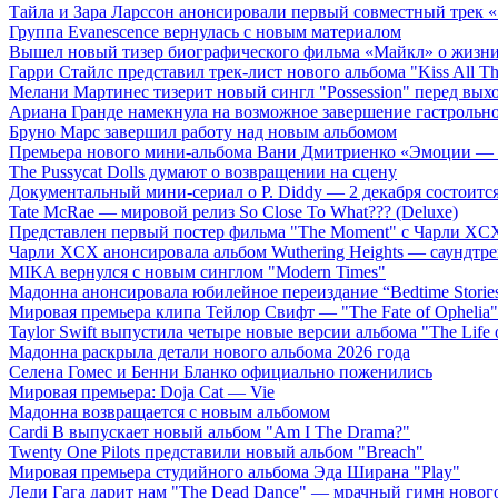
Тайла и Зара Ларссон анонсировали первый совместный трек
Группа Evanescence вернулась с новым материалом
Вышел новый тизер биографического фильма «Майкл» о жизн
Гарри Стайлс представил трек-лист нового альбома "Kiss All The
Мелани Мартинес тизерит новый сингл "Possession" перед вых
Ариана Гранде намекнула на возможное завершение гастрольн
Бруно Марс завершил работу над новым альбомом
Премьера нового мини-альбома Вани Дмитриенко «Эмоции — 
The Pussycat Dolls думают о возвращении на сцену
Документальный мини-сериал о P. Diddy — 2 декабря состоится
Tate McRae — мировой релиз So Close To What??? (Deluxe)
Представлен первый постер фильма "The Moment" с Чарли XCX
Чарли XCX анонсировала альбом Wuthering Heights — саундтре
MIKA вернулся с новым синглом "Modern Times"
Мадонна анонсировала юбилейное переиздание “Bedtime Storie
Мировая премьера клипа Тейлор Свифт — "The Fate of Ophelia"
Taylor Swift выпустила четыре новые версии альбома "The Life o
Мадонна раскрыла детали нового альбома 2026 года
Селена Гомес и Бенни Бланко официально поженились
Мировая премьера: Doja Cat — Vie
Мадонна возвращается с новым альбомом
Cardi B выпускает новый альбом "Am I The Drama?"
Twenty One Pilots представили новый альбом "Breach"
Мировая премьера студийного альбома Эда Ширана "Play"
Леди Гага дарит нам "The Dead Dance" — мрачный гимн нового