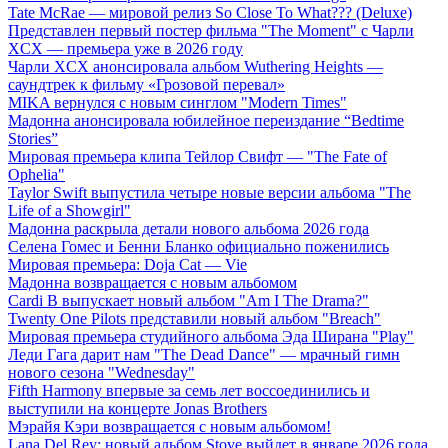
Tate McRae — мировой релиз So Close To What??? (Deluxe)
Представлен первый постер фильма "The Moment" с Чарли
XCX — премьера уже в 2026 году
Чарли XCX анонсировала альбом Wuthering Heights —
саундтрек к фильму «Грозовой перевал»
MIKA вернулся с новым синглом "Modern Times"
Мадонна анонсировала юбилейное переиздание “Bedtime
Stories”
Мировая премьера клипа Тейлор Свифт — "The Fate of
Ophelia"
Taylor Swift выпустила четыре новые версии альбома "The
Life of a Showgirl"
Мадонна раскрыла детали нового альбома 2026 года
Селена Гомес и Бенни Бланко официально поженились
Мировая премьера: Doja Cat — Vie
Мадонна возвращается с новым альбомом
Cardi B выпускает новый альбом "Am I The Drama?"
Twenty One Pilots представили новый альбом "Breach"
Мировая премьера студийного альбома Эда Ширана "Play"
Леди Гага дарит нам "The Dead Dance" — мрачный гимн
нового сезона "Wednesday"
Fifth Harmony впервые за семь лет воссоединились и
выступили на концерте Jonas Brothers
Мэрайя Кэри возвращается с новым альбомом!
Lana Del Rey: новый альбом Stove выйдет в январе 2026 года