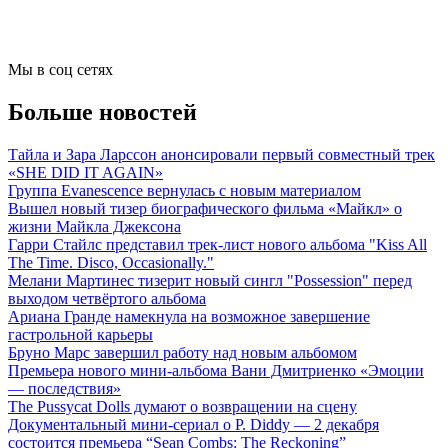
Мы в соц сетях
Больше новостей
Тайла и Зара Ларссон анонсировали первый совместный трек
«SHE DID IT AGAIN»
Группа Evanescence вернулась с новым материалом
Вышел новый тизер биографического фильма «Майкл» о
жизни Майкла Джексона
Гарри Стайлс представил трек-лист нового альбома "Kiss All
The Time. Disco, Occasionally."
Мелани Мартинес тизерит новый сингл "Possession" перед
выходом четвёртого альбома
Ариана Гранде намекнула на возможное завершение
гастрольной карьеры
Бруно Марс завершил работу над новым альбомом
Премьера нового мини-альбома Вани Дмитриенко «Эмоции
— последствия»
The Pussycat Dolls думают о возвращении на сцену
Документальный мини-сериал о P. Diddy — 2 декабря
состоится премьера “Sean Combs: The Reckoning”