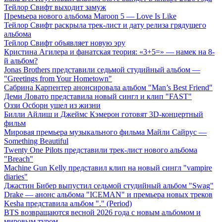
Тейлор Свифт выходит замуж
Премьера нового альбома Maroon 5 — Love Is Like
Тейлор Свифт раскрыла трек-лист и дату релиза грядущего
альбома
Тейлор Свифт объявляет новую эру
Кристина Агилера и фанатская теория: «3+5=» — намек на 8-
й альбом?
Jonas Brothers представили седьмой студийный альбом —
"Greetings from Your Hometown"
Сабрина Карпентер анонсировала альбом "Man’s Best Friend"
Деми Ловато представила новый сингл и клип "FAST"
Оззи Осборн ушел из жизни
Билли Айлиш и Джеймс Кэмерон готовят 3D-концертный
фильм
Мировая премьера музыкального фильма Майли Сайрус —
Something Beautiful
Twenty One Pilots представили трек-лист нового альбома
"Breach"
Machine Gun Kelly представил клип на новый сингл "vampire
diaries"
Джастин Бибер выпустил седьмой студийный альбом "Swag"
Drake — анонс альбома "ICEMAN" и премьера новых треков
Kesha представила альбом "." (Period)
BTS возвращаются весной 2026 года с новым альбомом и
мировым туром