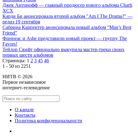
Джек Антонофф — главный продюсер нового альбома Charli
XCX
Карди Би анонсировала второй альбом "Am I The Drama?" —
релиз 19 сентября
Сабрина Карпентер анонсировала новый альбом “Man’s Best
Friend”
Финнеас и Ashe представили новый проект — группу The
Favors!
Тейлор Свифт официально выкупила мастер-треки своих
первых шести альбомов
Страницы:
1
2
3
45
46
1 - 50 из 2251
НИТВ © 2026
Первое независимое
интернет-телевидение
О канале
Контакты
Политика конфиденциальности