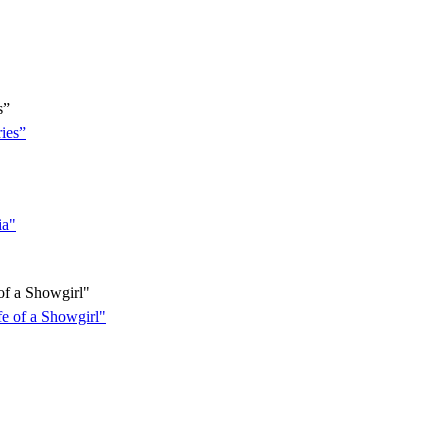
s”
f a Showgirl"