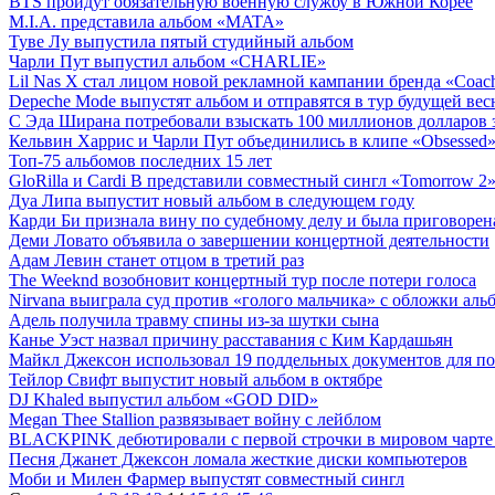
BTS пройдут обязательную военную службу в Южной Корее
M.I.A. представила альбом «MATA»
Туве Лу выпустила пятый студийный альбом
Чарли Пут выпустил альбом «CHARLIE»
Lil Nas X стал лицом новой рекламной кампании бренда «Coac
Depeche Mode выпустят альбом и отправятся в тур будущей вес
С Эда Ширана потребовали взыскать 100 миллионов долларов з
Кельвин Харрис и Чарли Пут объединились в клипе «Obsessed
Топ-75 альбомов последних 15 лет
GloRilla и Cardi B представили совместный сингл «Tomorrow 2
Дуа Липа выпустит новый альбом в следующем году
Карди Би признала вину по судебному делу и была приговоре
Деми Ловато объявила о завершении концертной деятельности
Адам Левин станет отцом в третий раз
The Weeknd возобновит концертный тур после потери голоса
Nirvana выиграла суд против «голого мальчика» с обложки аль
Адель получила травму спины из-за шутки сына
Канье Уэст назвал причину расставания с Ким Кардашьян
Майкл Джексон использовал 19 поддельных документов для п
Тейлор Свифт выпустит новый альбом в октябре
DJ Khaled выпустил альбом «GOD DID»
Megan Thee Stallion развязывает войну с лейблом
BLACKPINK дебютировали с первой строчки в мировом чарте 
Песня Джанет Джексон ломала жесткие диски компьютеров
Моби и Милен Фармер выпустят совместный сингл