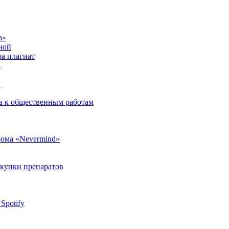
h»
ной
а плагиат
»
»
на к общественным работам
бома «Nevermind»
окупки препаратов
Spotify