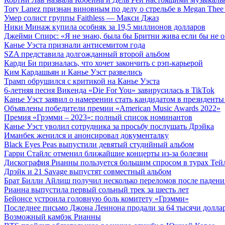
Tory Lanez признан виновным по делу о стрельбе в Megan Thee S
Умер солист группы Faithless — Макси Джаз
Ники Минаж купила особняк за 19,5 миллионов долларов
Джейми Спирс: «Я не знаю, была бы Бритни жива если бы не 
Канье Уэста признали антисемитом года
SZA представила долгожданный второй альбом
Карди Би призналась, что хочет закончить с рэп-карьерой
Ким Кардашьян и Канье Уэст развелись
Трамп обрушился с критикой на Канье Уэста
6-летняя песня Викенда «Die For You» завирусилась в TikTok
Канье Уэст заявил о намерении стать кандидатом в президен
Объявлены победители премии «American Music Awards 2022»
Премия «Грэмми – 2023»: полный список номинантов
Канье Уэст уволил сотрудника за просьбу послушать Дрэйка
Иманбек женился и анонсировал документалку
Black Eyes Peas выпустили девятый студийный альбом
Гарри Стайлс отменил ближайшие концерты из-за болезни
Дискография Рианны пользуется большим спросом в турах Тей
Дрэйк и 21 Savage выпустят совместный альбом
Брат Билли Айлиш получил несколько переломов после падени
Рианна выпустила первый сольный трек за шесть лет
Бейонсе устроила головную боль комитету «Грэмми»
Последнее письмо Джона Леннона продали за 64 тысячи долла
Возможный камбэк Рианны