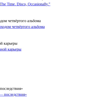
одом четвёртого альбома
ой карьеры
последствия»