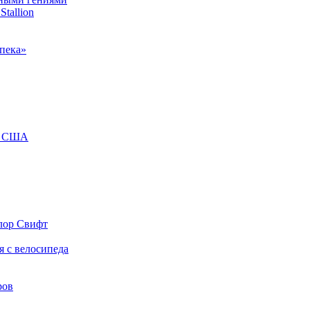
tallion
опека»
ты США
лор Свифт
я с велосипеда
ров