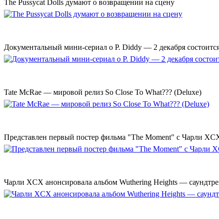
The Pussycat Dolls думают о возвращении на сцену
Документальный мини-сериал о P. Diddy — 2 декабря состоится
Tate McRae — мировой релиз So Close To What??? (Deluxe)
Представлен первый постер фильма "The Moment" с Чарли XCX
Чарли XCX анонсировала альбом Wuthering Heights — саундтре