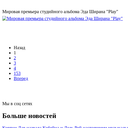
Мировая премьера студийного альбома Эда Ширана "Play"
Назад
1
2
3
4
153
Вперед
Мы в соц сетях
Больше новостей
Кортни Лав назвала Кобейна и Дель Рей настоящими музыкал