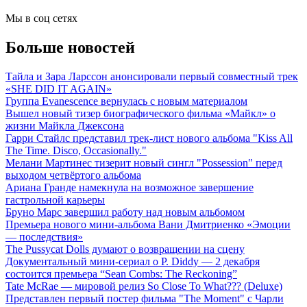
Мы в соц сетях
Больше новостей
Тайла и Зара Ларссон анонсировали первый совместный трек
«SHE DID IT AGAIN»
Группа Evanescence вернулась с новым материалом
Вышел новый тизер биографического фильма «Майкл» о
жизни Майкла Джексона
Гарри Стайлс представил трек-лист нового альбома "Kiss All
The Time. Disco, Occasionally."
Мелани Мартинес тизерит новый сингл "Possession" перед
выходом четвёртого альбома
Ариана Гранде намекнула на возможное завершение
гастрольной карьеры
Бруно Марс завершил работу над новым альбомом
Премьера нового мини-альбома Вани Дмитриенко «Эмоции
— последствия»
The Pussycat Dolls думают о возвращении на сцену
Документальный мини-сериал о P. Diddy — 2 декабря
состоится премьера “Sean Combs: The Reckoning”
Tate McRae — мировой релиз So Close To What??? (Deluxe)
Представлен первый постер фильма "The Moment" с Чарли