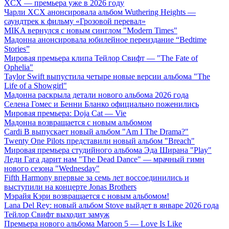
XCX — премьера уже в 2026 году
Чарли XCX анонсировала альбом Wuthering Heights —
саундтрек к фильму «Грозовой перевал»
MIKA вернулся с новым синглом "Modern Times"
Мадонна анонсировала юбилейное переиздание “Bedtime
Stories”
Мировая премьера клипа Тейлор Свифт — "The Fate of
Ophelia"
Taylor Swift выпустила четыре новые версии альбома "The
Life of a Showgirl"
Мадонна раскрыла детали нового альбома 2026 года
Селена Гомес и Бенни Бланко официально поженились
Мировая премьера: Doja Cat — Vie
Мадонна возвращается с новым альбомом
Cardi B выпускает новый альбом "Am I The Drama?"
Twenty One Pilots представили новый альбом "Breach"
Мировая премьера студийного альбома Эда Ширана "Play"
Леди Гага дарит нам "The Dead Dance" — мрачный гимн
нового сезона "Wednesday"
Fifth Harmony впервые за семь лет воссоединились и
выступили на концерте Jonas Brothers
Мэрайя Кэри возвращается с новым альбомом!
Lana Del Rey: новый альбом Stove выйдет в январе 2026 года
Тейлор Свифт выходит замуж
Премьера нового альбома Maroon 5 — Love Is Like