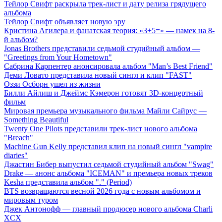
Тейлор Свифт раскрыла трек-лист и дату релиза грядущего
альбома
Тейлор Свифт объявляет новую эру
Кристина Агилера и фанатская теория: «3+5=» — намек на 8-
й альбом?
Jonas Brothers представили седьмой студийный альбом —
"Greetings from Your Hometown"
Сабрина Карпентер анонсировала альбом "Man’s Best Friend"
Деми Ловато представила новый сингл и клип "FAST"
Оззи Осборн ушел из жизни
Билли Айлиш и Джеймс Кэмерон готовят 3D-концертный
фильм
Мировая премьера музыкального фильма Майли Сайрус —
Something Beautiful
Twenty One Pilots представили трек-лист нового альбома
"Breach"
Machine Gun Kelly представил клип на новый сингл "vampire
diaries"
Джастин Бибер выпустил седьмой студийный альбом "Swag"
Drake — анонс альбома "ICEMAN" и премьера новых треков
Kesha представила альбом "." (Period)
BTS возвращаются весной 2026 года с новым альбомом и
мировым туром
Джек Антонофф — главный продюсер нового альбома Charli
XCX