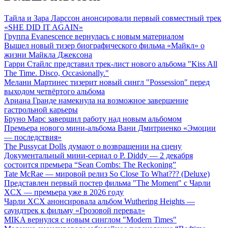
Тайла и Зара Ларссон анонсировали первый совместный трек
«SHE DID IT AGAIN»
Группа Evanescence вернулась с новым материалом
Вышел новый тизер биографического фильма «Майкл» о
жизни Майкла Джексона
Гарри Стайлс представил трек-лист нового альбома "Kiss All
The Time. Disco, Occasionally."
Мелани Мартинес тизерит новый сингл "Possession" перед
выходом четвёртого альбома
Ариана Гранде намекнула на возможное завершение
гастрольной карьеры
Бруно Марс завершил работу над новым альбомом
Премьера нового мини-альбома Вани Дмитриенко «Эмоции
— последствия»
The Pussycat Dolls думают о возвращении на сцену
Документальный мини-сериал о P. Diddy — 2 декабря
состоится премьера “Sean Combs: The Reckoning”
Tate McRae — мировой релиз So Close To What??? (Deluxe)
Представлен первый постер фильма "The Moment" с Чарли
XCX — премьера уже в 2026 году
Чарли XCX анонсировала альбом Wuthering Heights —
саундтрек к фильму «Грозовой перевал»
MIKA вернулся с новым синглом "Modern Times"