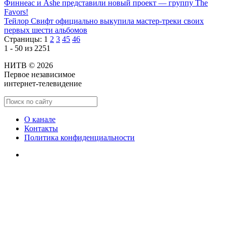
Финнеас и Ashe представили новый проект — группу The
Favors!
Тейлор Свифт официально выкупила мастер-треки своих
первых шести альбомов
Страницы:
1
2
3
45
46
1 - 50 из 2251
НИТВ © 2026
Первое независимое
интернет-телевидение
О канале
Контакты
Политика конфиденциальности