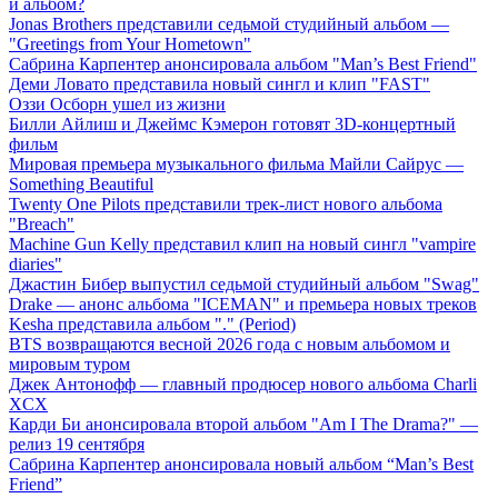
й альбом?
Jonas Brothers представили седьмой студийный альбом —
"Greetings from Your Hometown"
Сабрина Карпентер анонсировала альбом "Man’s Best Friend"
Деми Ловато представила новый сингл и клип "FAST"
Оззи Осборн ушел из жизни
Билли Айлиш и Джеймс Кэмерон готовят 3D-концертный
фильм
Мировая премьера музыкального фильма Майли Сайрус —
Something Beautiful
Twenty One Pilots представили трек-лист нового альбома
"Breach"
Machine Gun Kelly представил клип на новый сингл "vampire
diaries"
Джастин Бибер выпустил седьмой студийный альбом "Swag"
Drake — анонс альбома "ICEMAN" и премьера новых треков
Kesha представила альбом "." (Period)
BTS возвращаются весной 2026 года с новым альбомом и
мировым туром
Джек Антонофф — главный продюсер нового альбома Charli
XCX
Карди Би анонсировала второй альбом "Am I The Drama?" —
релиз 19 сентября
Сабрина Карпентер анонсировала новый альбом “Man’s Best
Friend”