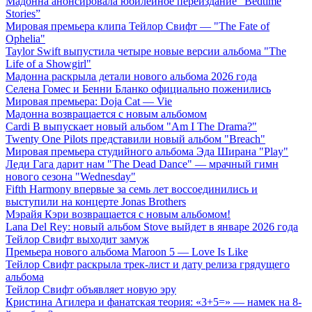
Мадонна анонсировала юбилейное переиздание “Bedtime
Stories”
Мировая премьера клипа Тейлор Свифт — "The Fate of
Ophelia"
Taylor Swift выпустила четыре новые версии альбома "The
Life of a Showgirl"
Мадонна раскрыла детали нового альбома 2026 года
Селена Гомес и Бенни Бланко официально поженились
Мировая премьера: Doja Cat — Vie
Мадонна возвращается с новым альбомом
Cardi B выпускает новый альбом "Am I The Drama?"
Twenty One Pilots представили новый альбом "Breach"
Мировая премьера студийного альбома Эда Ширана "Play"
Леди Гага дарит нам "The Dead Dance" — мрачный гимн
нового сезона "Wednesday"
Fifth Harmony впервые за семь лет воссоединились и
выступили на концерте Jonas Brothers
Мэрайя Кэри возвращается с новым альбомом!
Lana Del Rey: новый альбом Stove выйдет в январе 2026 года
Тейлор Свифт выходит замуж
Премьера нового альбома Maroon 5 — Love Is Like
Тейлор Свифт раскрыла трек-лист и дату релиза грядущего
альбома
Тейлор Свифт объявляет новую эру
Кристина Агилера и фанатская теория: «3+5=» — намек на 8-