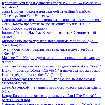
Кристина Агилера и фанатская теория: «3+5=» — намек на 8-
й альбом?
Jonas Brothers представили седьмой студийный альбом —
"Greetings from Your Hometown"
Сабрина Карпентер анонсировала альбом "Man’s Best Friend"
Деми Ловато представила новый сингл и клип "FAST"
Оззи Осборн ушел из жизни
Билли Айлиш и Джеймс Кэмерон готовят 3D-концертный
фильм
Мировая премьера музыкального фильма Майли Сайрус —
Something Beautiful
Twenty One Pilots представили трек-лист нового альбома
"Breach"
Machine Gun Kelly представил клип на новый сингл "vampire
diaries"
Джастин Бибер выпустил седьмой студийный альбом "Swag"
Drake — анонс альбома "ICEMAN" и премьера новых треков
Kesha представила альбом "." (Period)
BTS возвращаются весной 2026 года с новым альбомом и
мировым туром
Джек Антонофф — главный продюсер нового альбома Charli
XCX
Карди Би анонсировала второй альбом "Am I The Drama?" —
релиз 19 сентября
Сабрина Карпентер анонсировала новый альбом “Man’s Best