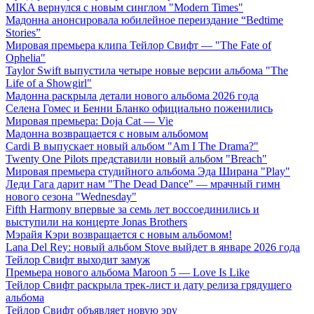
MIKA вернулся с новым синглом "Modern Times"
Мадонна анонсировала юбилейное переиздание “Bedtime
Stories”
Мировая премьера клипа Тейлор Свифт — "The Fate of
Ophelia"
Taylor Swift выпустила четыре новые версии альбома "The
Life of a Showgirl"
Мадонна раскрыла детали нового альбома 2026 года
Селена Гомес и Бенни Бланко официально поженились
Мировая премьера: Doja Cat — Vie
Мадонна возвращается с новым альбомом
Cardi B выпускает новый альбом "Am I The Drama?"
Twenty One Pilots представили новый альбом "Breach"
Мировая премьера студийного альбома Эда Ширана "Play"
Леди Гага дарит нам "The Dead Dance" — мрачный гимн
нового сезона "Wednesday"
Fifth Harmony впервые за семь лет воссоединились и
выступили на концерте Jonas Brothers
Мэрайя Кэри возвращается с новым альбомом!
Lana Del Rey: новый альбом Stove выйдет в январе 2026 года
Тейлор Свифт выходит замуж
Премьера нового альбома Maroon 5 — Love Is Like
Тейлор Свифт раскрыла трек-лист и дату релиза грядущего
альбома
Тейлор Свифт объявляет новую эру