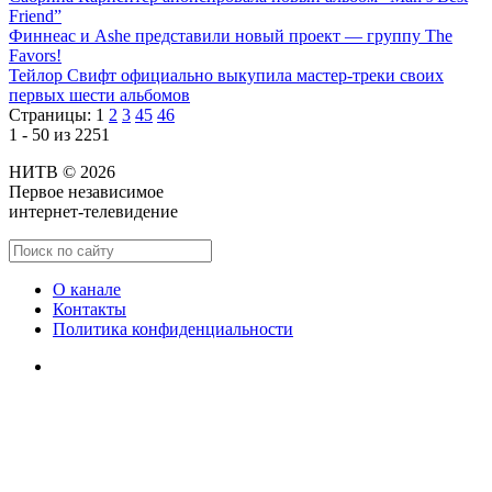
Friend”
Финнеас и Ashe представили новый проект — группу The
Favors!
Тейлор Свифт официально выкупила мастер-треки своих
первых шести альбомов
Страницы:
1
2
3
45
46
1 - 50 из 2251
НИТВ © 2026
Первое независимое
интернет-телевидение
О канале
Контакты
Политика конфиденциальности