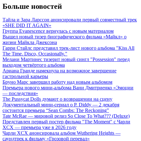
Больше новостей
Тайла и Зара Ларссон анонсировали первый совместный трек
«SHE DID IT AGAIN»
Группа Evanescence вернулась с новым материалом
Вышел новый тизер биографического фильма «Майкл» о
жизни Майкла Джексона
Гарри Стайлс представил трек-лист нового альбома "Kiss All
The Time. Disco, Occasionally."
Мелани Мартинес тизерит новый сингл "Possession" перед
выходом четвёртого альбома
Ариана Гранде намекнула на возможное завершение
гастрольной карьеры
Бруно Марс завершил работу над новым альбомом
Премьера нового мини-альбома Вани Дмитриенко «Эмоции
— последствия»
The Pussycat Dolls думают о возвращении на сцену
Документальный мини-сериал о P. Diddy — 2 декабря
состоится премьера “Sean Combs: The Reckoning”
Tate McRae — мировой релиз So Close To What??? (Deluxe)
Представлен первый постер фильма "The Moment" с Чарли
XCX — премьера уже в 2026 году
Чарли XCX анонсировала альбом Wuthering Heights —
саундтрек к фильму «Грозовой перевал»