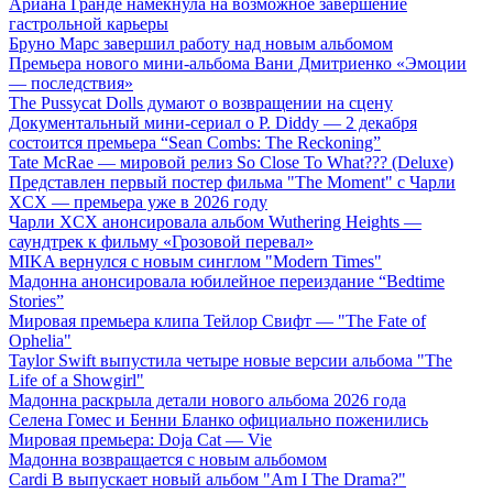
Ариана Гранде намекнула на возможное завершение
гастрольной карьеры
Бруно Марс завершил работу над новым альбомом
Премьера нового мини-альбома Вани Дмитриенко «Эмоции
— последствия»
The Pussycat Dolls думают о возвращении на сцену
Документальный мини-сериал о P. Diddy — 2 декабря
состоится премьера “Sean Combs: The Reckoning”
Tate McRae — мировой релиз So Close To What??? (Deluxe)
Представлен первый постер фильма "The Moment" с Чарли
XCX — премьера уже в 2026 году
Чарли XCX анонсировала альбом Wuthering Heights —
саундтрек к фильму «Грозовой перевал»
MIKA вернулся с новым синглом "Modern Times"
Мадонна анонсировала юбилейное переиздание “Bedtime
Stories”
Мировая премьера клипа Тейлор Свифт — "The Fate of
Ophelia"
Taylor Swift выпустила четыре новые версии альбома "The
Life of a Showgirl"
Мадонна раскрыла детали нового альбома 2026 года
Селена Гомес и Бенни Бланко официально поженились
Мировая премьера: Doja Cat — Vie
Мадонна возвращается с новым альбомом
Cardi B выпускает новый альбом "Am I The Drama?"