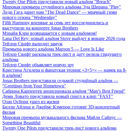
Twenty One Pilots представили новый альбом "Breach"
Мировая премьера студийного альбома Эда Ширана "Play"
Леди Гага дарит нам "The Dead Dance" — мрачный гимн
нового сезона "Wednesday"
Fifth Harmony впервые за семь лет воссоединились и
выступили на концерте Jonas Brothers
Мэрайя Кэри возвращается с новым альбомом!
Lana Del Rey: новый альбом Stove выйдет в январе 2026 года
Тейлор Свифт выходит замуж
Премьера нового альбома Maroon 5 — Love Is Like
Тейлор Свифт раскрыла трек-лист и дату релиза грядущего
альбома
Тейлор Свифт объявляет новую эру
Кристина Агилера и фанатская теория: «3+5=» — намек на 8-
й альбом?
Jonas Brothers представили седьмой студийный альбом —
"Greetings from Your Hometown"
Сабрина Карпентер анонсировала альбом "Man’s Best Friend"
Деми Ловато представила новый сингл и клип "FAST"
Оззи Осборн ушел из жизни
Билли Айлиш и Джеймс Кэмерон готовят 3D-концертный
фильм
Мировая премьера музыкального фильма Майли Сайрус —
Something Beautiful
Twenty One Pilots представили трек-лист нового альбома