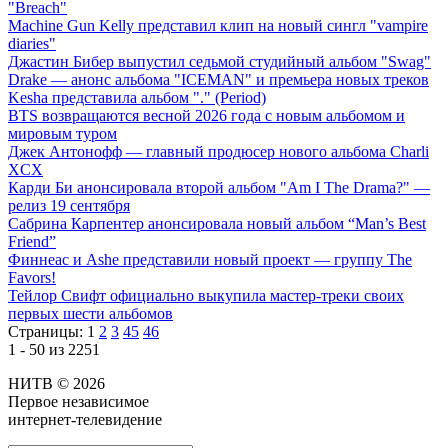
"Breach"
Machine Gun Kelly представил клип на новый сингл "vampire
diaries"
Джастин Бибер выпустил седьмой студийный альбом "Swag"
Drake — анонс альбома "ICEMAN" и премьера новых треков
Kesha представила альбом "." (Period)
BTS возвращаются весной 2026 года с новым альбомом и
мировым туром
Джек Антонофф — главный продюсер нового альбома Charli
XCX
Карди Би анонсировала второй альбом "Am I The Drama?" —
релиз 19 сентября
Сабрина Карпентер анонсировала новый альбом “Man’s Best
Friend”
Финнеас и Ashe представили новый проект — группу The
Favors!
Тейлор Свифт официально выкупила мастер-треки своих
первых шести альбомов
Страницы:
1
2
3
45
46
1 - 50 из 2251
НИТВ © 2026
Первое независимое
интернет-телевидение