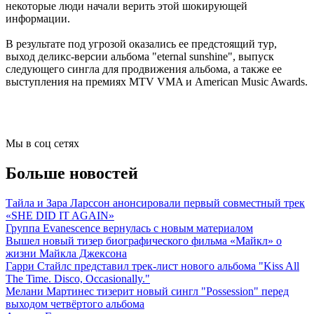
некоторые люди начали верить этой шокирующей
информации.
В результате под угрозой оказались ее предстоящий тур,
выход деликс-версии альбома "eternal sunshine", выпуск
следующего сингла для продвижения альбома, а также ее
выступления на премиях MTV VMA и American Music Awards.
Мы в соц сетях
Больше новостей
Тайла и Зара Ларссон анонсировали первый совместный трек
«SHE DID IT AGAIN»
Группа Evanescence вернулась с новым материалом
Вышел новый тизер биографического фильма «Майкл» о
жизни Майкла Джексона
Гарри Стайлс представил трек-лист нового альбома "Kiss All
The Time. Disco, Occasionally."
Мелани Мартинес тизерит новый сингл "Possession" перед
выходом четвёртого альбома