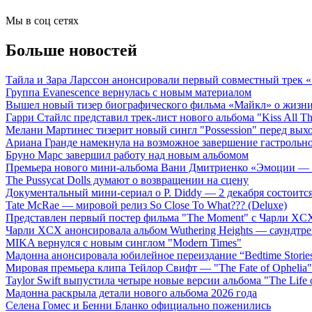
Мы в соц сетях
Больше новостей
Тайла и Зара Ларссон анонсировали первый совместный трек
Группа Evanescence вернулась с новым материалом
Вышел новый тизер биографического фильма «Майкл» о жизн
Гарри Стайлс представил трек-лист нового альбома "Kiss All The
Мелани Мартинес тизерит новый сингл "Possession" перед вых
Ариана Гранде намекнула на возможное завершение гастрольн
Бруно Марс завершил работу над новым альбомом
Премьера нового мини-альбома Вани Дмитриенко «Эмоции — 
The Pussycat Dolls думают о возвращении на сцену
Документальный мини-сериал о P. Diddy — 2 декабря состоится
Tate McRae — мировой релиз So Close To What??? (Deluxe)
Представлен первый постер фильма "The Moment" с Чарли XCX
Чарли XCX анонсировала альбом Wuthering Heights — саундтре
MIKA вернулся с новым синглом "Modern Times"
Мадонна анонсировала юбилейное переиздание “Bedtime Storie
Мировая премьера клипа Тейлор Свифт — "The Fate of Ophelia"
Taylor Swift выпустила четыре новые версии альбома "The Life o
Мадонна раскрыла детали нового альбома 2026 года
Селена Гомес и Бенни Бланко официально поженились