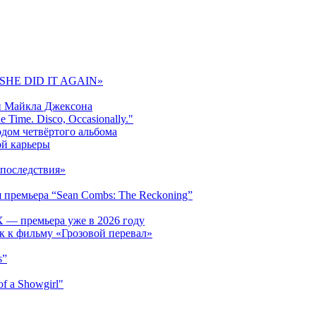
 «SHE DID IT AGAIN»
и Майкла Джексона
 Time. Disco, Occasionally."
одом четвёртого альбома
ой карьеры
последствия»
 премьера “Sean Combs: The Reckoning”
 — премьера уже в 2026 году
к к фильму «Грозовой перевал»
s”
f a Showgirl"