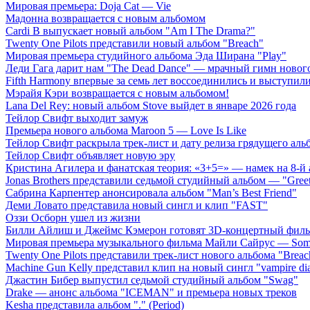
Мировая премьера: Doja Cat — Vie
Мадонна возвращается с новым альбомом
Cardi B выпускает новый альбом "Am I The Drama?"
Twenty One Pilots представили новый альбом "Breach"
Мировая премьера студийного альбома Эда Ширана "Play"
Леди Гага дарит нам "The Dead Dance" — мрачный гимн нового
Fifth Harmony впервые за семь лет воссоединились и выступили 
Мэрайя Кэри возвращается с новым альбомом!
Lana Del Rey: новый альбом Stove выйдет в январе 2026 года
Тейлор Свифт выходит замуж
Премьера нового альбома Maroon 5 — Love Is Like
Тейлор Свифт раскрыла трек-лист и дату релиза грядущего аль
Тейлор Свифт объявляет новую эру
Кристина Агилера и фанатская теория: «3+5=» — намек на 8-й
Jonas Brothers представили седьмой студийный альбом — "Gree
Сабрина Карпентер анонсировала альбом "Man’s Best Friend"
Деми Ловато представила новый сингл и клип "FAST"
Оззи Осборн ушел из жизни
Билли Айлиш и Джеймс Кэмерон готовят 3D-концертный фил
Мировая премьера музыкального фильма Майли Сайрус — Somet
Twenty One Pilots представили трек-лист нового альбома "Breac
Machine Gun Kelly представил клип на новый сингл "vampire dia
Джастин Бибер выпустил седьмой студийный альбом "Swag"
Drake — анонс альбома "ICEMAN" и премьера новых треков
Kesha представила альбом "." (Period)