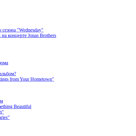
 сезона "Wednesday"
на концерте Jonas Brothers
бома
 альбом?
tings from Your Hometown"
ьм
hing Beautiful
h"
ries"