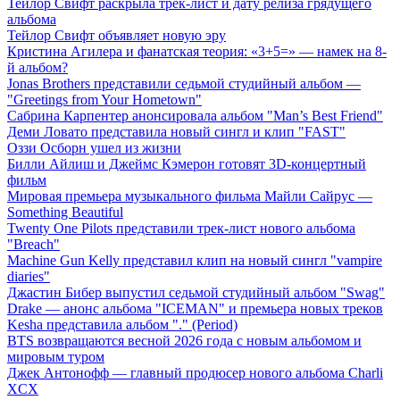
Тейлор Свифт раскрыла трек-лист и дату релиза грядущего
альбома
Тейлор Свифт объявляет новую эру
Кристина Агилера и фанатская теория: «3+5=» — намек на 8-
й альбом?
Jonas Brothers представили седьмой студийный альбом —
"Greetings from Your Hometown"
Сабрина Карпентер анонсировала альбом "Man’s Best Friend"
Деми Ловато представила новый сингл и клип "FAST"
Оззи Осборн ушел из жизни
Билли Айлиш и Джеймс Кэмерон готовят 3D-концертный
фильм
Мировая премьера музыкального фильма Майли Сайрус —
Something Beautiful
Twenty One Pilots представили трек-лист нового альбома
"Breach"
Machine Gun Kelly представил клип на новый сингл "vampire
diaries"
Джастин Бибер выпустил седьмой студийный альбом "Swag"
Drake — анонс альбома "ICEMAN" и премьера новых треков
Kesha представила альбом "." (Period)
BTS возвращаются весной 2026 года с новым альбомом и
мировым туром
Джек Антонофф — главный продюсер нового альбома Charli
XCX