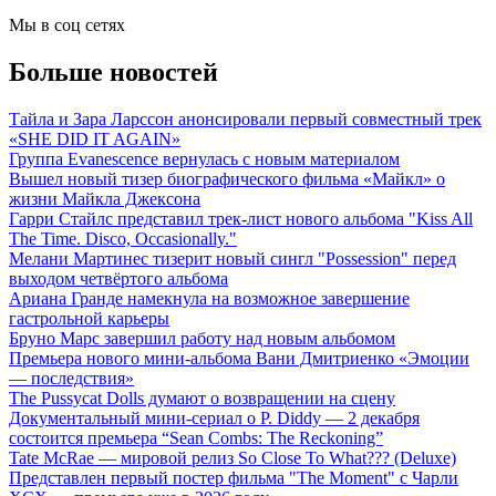
Мы в соц сетях
Больше новостей
Тайла и Зара Ларссон анонсировали первый совместный трек
«SHE DID IT AGAIN»
Группа Evanescence вернулась с новым материалом
Вышел новый тизер биографического фильма «Майкл» о
жизни Майкла Джексона
Гарри Стайлс представил трек-лист нового альбома "Kiss All
The Time. Disco, Occasionally."
Мелани Мартинес тизерит новый сингл "Possession" перед
выходом четвёртого альбома
Ариана Гранде намекнула на возможное завершение
гастрольной карьеры
Бруно Марс завершил работу над новым альбомом
Премьера нового мини-альбома Вани Дмитриенко «Эмоции
— последствия»
The Pussycat Dolls думают о возвращении на сцену
Документальный мини-сериал о P. Diddy — 2 декабря
состоится премьера “Sean Combs: The Reckoning”
Tate McRae — мировой релиз So Close To What??? (Deluxe)
Представлен первый постер фильма "The Moment" с Чарли