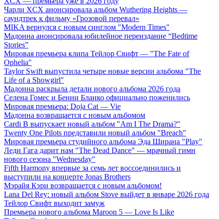
XCX — премьера уже в 2026 году
Чарли XCX анонсировала альбом Wuthering Heights —
саундтрек к фильму «Грозовой перевал»
MIKA вернулся с новым синглом "Modern Times"
Мадонна анонсировала юбилейное переиздание “Bedtime
Stories”
Мировая премьера клипа Тейлор Свифт — "The Fate of
Ophelia"
Taylor Swift выпустила четыре новые версии альбома "The
Life of a Showgirl"
Мадонна раскрыла детали нового альбома 2026 года
Селена Гомес и Бенни Бланко официально поженились
Мировая премьера: Doja Cat — Vie
Мадонна возвращается с новым альбомом
Cardi B выпускает новый альбом "Am I The Drama?"
Twenty One Pilots представили новый альбом "Breach"
Мировая премьера студийного альбома Эда Ширана "Play"
Леди Гага дарит нам "The Dead Dance" — мрачный гимн
нового сезона "Wednesday"
Fifth Harmony впервые за семь лет воссоединились и
выступили на концерте Jonas Brothers
Мэрайя Кэри возвращается с новым альбомом!
Lana Del Rey: новый альбом Stove выйдет в январе 2026 года
Тейлор Свифт выходит замуж
Премьера нового альбома Maroon 5 — Love Is Like