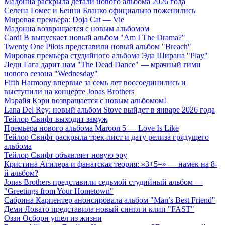
Мадонна раскрыла детали нового альбома 2026 года
Селена Гомес и Бенни Бланко официально поженились
Мировая премьера: Doja Cat — Vie
Мадонна возвращается с новым альбомом
Cardi B выпускает новый альбом "Am I The Drama?"
Twenty One Pilots представили новый альбом "Breach"
Мировая премьера студийного альбома Эда Ширана "Play"
Леди Гага дарит нам "The Dead Dance" — мрачный гимн
нового сезона "Wednesday"
Fifth Harmony впервые за семь лет воссоединились и
выступили на концерте Jonas Brothers
Мэрайя Кэри возвращается с новым альбомом!
Lana Del Rey: новый альбом Stove выйдет в январе 2026 года
Тейлор Свифт выходит замуж
Премьера нового альбома Maroon 5 — Love Is Like
Тейлор Свифт раскрыла трек-лист и дату релиза грядущего
альбома
Тейлор Свифт объявляет новую эру
Кристина Агилера и фанатская теория: «3+5=» — намек на 8-
й альбом?
Jonas Brothers представили седьмой студийный альбом —
"Greetings from Your Hometown"
Сабрина Карпентер анонсировала альбом "Man’s Best Friend"
Деми Ловато представила новый сингл и клип "FAST"
Оззи Осборн ушел из жизни