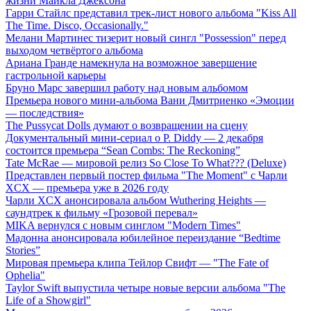
жизни Майкла Джексона
Гарри Стайлс представил трек-лист нового альбома "Kiss All
The Time. Disco, Occasionally."
Мелани Мартинес тизерит новый сингл "Possession" перед
выходом четвёртого альбома
Ариана Гранде намекнула на возможное завершение
гастрольной карьеры
Бруно Марс завершил работу над новым альбомом
Премьера нового мини-альбома Вани Дмитриенко «Эмоции
— последствия»
The Pussycat Dolls думают о возвращении на сцену
Документальный мини-сериал о P. Diddy — 2 декабря
состоится премьера “Sean Combs: The Reckoning”
Tate McRae — мировой релиз So Close To What??? (Deluxe)
Представлен первый постер фильма "The Moment" с Чарли
XCX — премьера уже в 2026 году
Чарли XCX анонсировала альбом Wuthering Heights —
саундтрек к фильму «Грозовой перевал»
MIKA вернулся с новым синглом "Modern Times"
Мадонна анонсировала юбилейное переиздание “Bedtime
Stories”
Мировая премьера клипа Тейлор Свифт — "The Fate of
Ophelia"
Taylor Swift выпустила четыре новые версии альбома "The
Life of a Showgirl"