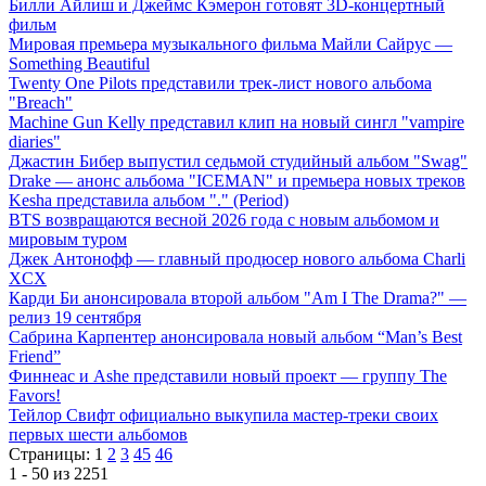
Билли Айлиш и Джеймс Кэмерон готовят 3D-концертный
фильм
Мировая премьера музыкального фильма Майли Сайрус —
Something Beautiful
Twenty One Pilots представили трек-лист нового альбома
"Breach"
Machine Gun Kelly представил клип на новый сингл "vampire
diaries"
Джастин Бибер выпустил седьмой студийный альбом "Swag"
Drake — анонс альбома "ICEMAN" и премьера новых треков
Kesha представила альбом "." (Period)
BTS возвращаются весной 2026 года с новым альбомом и
мировым туром
Джек Антонофф — главный продюсер нового альбома Charli
XCX
Карди Би анонсировала второй альбом "Am I The Drama?" —
релиз 19 сентября
Сабрина Карпентер анонсировала новый альбом “Man’s Best
Friend”
Финнеас и Ashe представили новый проект — группу The
Favors!
Тейлор Свифт официально выкупила мастер-треки своих
первых шести альбомов
Страницы:
1
2
3
45
46
1 - 50 из 2251