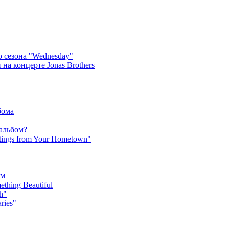
 сезона "Wednesday"
на концерте Jonas Brothers
бома
 альбом?
tings from Your Hometown"
ьм
hing Beautiful
h"
ries"