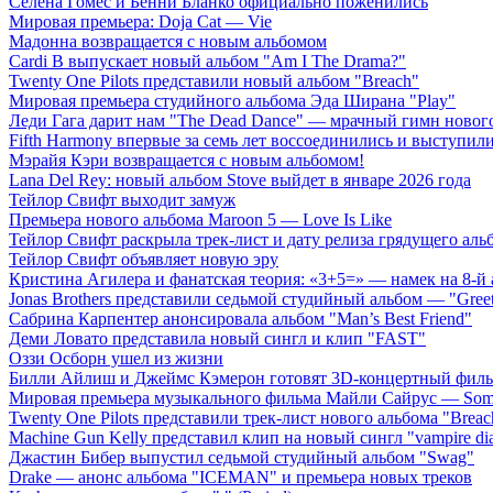
Селена Гомес и Бенни Бланко официально поженились
Мировая премьера: Doja Cat — Vie
Мадонна возвращается с новым альбомом
Cardi B выпускает новый альбом "Am I The Drama?"
Twenty One Pilots представили новый альбом "Breach"
Мировая премьера студийного альбома Эда Ширана "Play"
Леди Гага дарит нам "The Dead Dance" — мрачный гимн нового
Fifth Harmony впервые за семь лет воссоединились и выступили 
Мэрайя Кэри возвращается с новым альбомом!
Lana Del Rey: новый альбом Stove выйдет в январе 2026 года
Тейлор Свифт выходит замуж
Премьера нового альбома Maroon 5 — Love Is Like
Тейлор Свифт раскрыла трек-лист и дату релиза грядущего аль
Тейлор Свифт объявляет новую эру
Кристина Агилера и фанатская теория: «3+5=» — намек на 8-й
Jonas Brothers представили седьмой студийный альбом — "Gree
Сабрина Карпентер анонсировала альбом "Man’s Best Friend"
Деми Ловато представила новый сингл и клип "FAST"
Оззи Осборн ушел из жизни
Билли Айлиш и Джеймс Кэмерон готовят 3D-концертный фил
Мировая премьера музыкального фильма Майли Сайрус — Somet
Twenty One Pilots представили трек-лист нового альбома "Breac
Machine Gun Kelly представил клип на новый сингл "vampire dia
Джастин Бибер выпустил седьмой студийный альбом "Swag"
Drake — анонс альбома "ICEMAN" и премьера новых треков