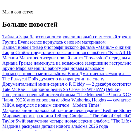
Мы в соц сетях
Больше новостей
Тайла и Зара Ларссон анонсировали первый совместный трек
Группа Evanescence вернулась с новым материалом
Вышел новый тизер биографического фильма «Майкл» о жизн
Гарри Стайлс представил трек-лист нового альбома "Kiss All The
Мелани Мартинес тизерит новый сингл "Possession" перед вых
Ариана Гранде намекнула на возможное завершение гастрольн
Бруно Марс завершил работу над новым альбомом
Премьера нового мини-альбома Вани Дмитриенко «Эмоции — 
The Pussycat Dolls думают о возвращении на сцену
Документальный мини-сериал о P. Diddy — 2 декабря состоится
Tate McRae — мировой релиз So Close To What??? (Deluxe)
Представлен первый постер фильма "The Moment" с Чарли XCX
Чарли XCX анонсировала альбом Wuthering Heights — саундтре
MIKA вернулся с новым синглом "Modern Times"
Мадонна анонсировала юбилейное переиздание “Bedtime Storie
Мировая премьера клипа Тейлор Свифт — "The Fate of Ophelia"
Taylor Swift выпустила четыре новые версии альбома "The Life o
Мадонна раскрыла детали нового альбома 2026 года