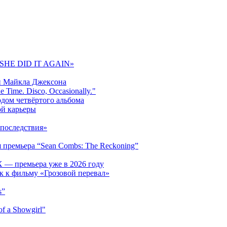
 «SHE DID IT AGAIN»
и Майкла Джексона
 Time. Disco, Occasionally."
одом четвёртого альбома
ой карьеры
последствия»
 премьера “Sean Combs: The Reckoning”
 — премьера уже в 2026 году
к к фильму «Грозовой перевал»
s”
f a Showgirl"