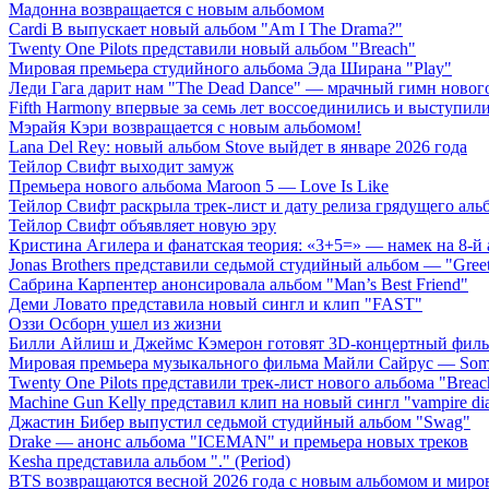
Мадонна возвращается с новым альбомом
Cardi B выпускает новый альбом "Am I The Drama?"
Twenty One Pilots представили новый альбом "Breach"
Мировая премьера студийного альбома Эда Ширана "Play"
Леди Гага дарит нам "The Dead Dance" — мрачный гимн нового
Fifth Harmony впервые за семь лет воссоединились и выступили 
Мэрайя Кэри возвращается с новым альбомом!
Lana Del Rey: новый альбом Stove выйдет в январе 2026 года
Тейлор Свифт выходит замуж
Премьера нового альбома Maroon 5 — Love Is Like
Тейлор Свифт раскрыла трек-лист и дату релиза грядущего аль
Тейлор Свифт объявляет новую эру
Кристина Агилера и фанатская теория: «3+5=» — намек на 8-й
Jonas Brothers представили седьмой студийный альбом — "Gree
Сабрина Карпентер анонсировала альбом "Man’s Best Friend"
Деми Ловато представила новый сингл и клип "FAST"
Оззи Осборн ушел из жизни
Билли Айлиш и Джеймс Кэмерон готовят 3D-концертный фил
Мировая премьера музыкального фильма Майли Сайрус — Somet
Twenty One Pilots представили трек-лист нового альбома "Breac
Machine Gun Kelly представил клип на новый сингл "vampire dia
Джастин Бибер выпустил седьмой студийный альбом "Swag"
Drake — анонс альбома "ICEMAN" и премьера новых треков
Kesha представила альбом "." (Period)
BTS возвращаются весной 2026 года с новым альбомом и мир