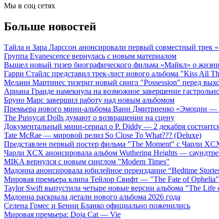
Мы в соц сетях
Больше новостей
Тайла и Зара Ларссон анонсировали первый совместный трек
Группа Evanescence вернулась с новым материалом
Вышел новый тизер биографического фильма «Майкл» о жизн
Гарри Стайлс представил трек-лист нового альбома "Kiss All The
Мелани Мартинес тизерит новый сингл "Possession" перед вых
Ариана Гранде намекнула на возможное завершение гастрольн
Бруно Марс завершил работу над новым альбомом
Премьера нового мини-альбома Вани Дмитриенко «Эмоции — 
The Pussycat Dolls думают о возвращении на сцену
Документальный мини-сериал о P. Diddy — 2 декабря состоится
Tate McRae — мировой релиз So Close To What??? (Deluxe)
Представлен первый постер фильма "The Moment" с Чарли XCX
Чарли XCX анонсировала альбом Wuthering Heights — саундтре
MIKA вернулся с новым синглом "Modern Times"
Мадонна анонсировала юбилейное переиздание “Bedtime Storie
Мировая премьера клипа Тейлор Свифт — "The Fate of Ophelia"
Taylor Swift выпустила четыре новые версии альбома "The Life o
Мадонна раскрыла детали нового альбома 2026 года
Селена Гомес и Бенни Бланко официально поженились
Мировая премьера: Doja Cat — Vie