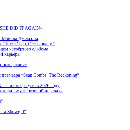
 «SHE DID IT AGAIN»
и Майкла Джексона
 Time. Disco, Occasionally."
одом четвёртого альбома
ой карьеры
последствия»
 премьера “Sean Combs: The Reckoning”
 — премьера уже в 2026 году
к к фильму «Грозовой перевал»
s”
f a Showgirl"