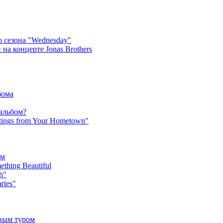
 сезона "Wednesday"
на концерте Jonas Brothers
бома
 альбом?
tings from Your Hometown"
ьм
hing Beautiful
h"
ries"
овым туром