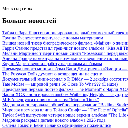
Мы в соц сетях
Больше новостей
Тайла и Зара Ларссон анонсировали первый совместный трек
Группа Evanescence вернулась с новым материалом
Вышел новый тизер биографического фильма «Майкл» о жизн
Гарри Стайлс представил трек-лист нового альбома "Kiss All The
Мелани Мартинес тизерит новый сингл "Possession" перед вых
Ариана Гранде намекнула на возможное завершение гастрольн
Бруно Марс завершил работу над новым альбомом
Премьера нового мини-альбома Вани Дмитриенко «Эмоции — 
The Pussycat Dolls думают о возвращении на сцену
Документальный мини-сериал о P. Diddy — 2 декабря состоится
Tate McRae — мировой релиз So Close To What??? (Deluxe)
Представлен первый постер фильма "The Moment" с Чарли XCX
Чарли XCX анонсировала альбом Wuthering Heights — саундтре
MIKA вернулся с новым синглом "Modern Times"
Мадонна анонсировала юбилейное переиздание “Bedtime Storie
Мировая премьера клипа Тейлор Свифт — "The Fate of Ophelia"
Taylor Swift выпустила четыре новые версии альбома "The Life o
Мадонна раскрыла детали нового альбома 2026 года
Селена Гомес и Бенни Бланко официально поженились