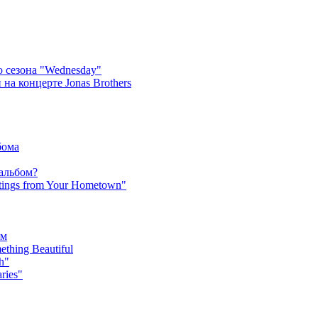
 сезона "Wednesday"
на концерте Jonas Brothers
бома
 альбом?
tings from Your Hometown"
ьм
hing Beautiful
h"
ries"