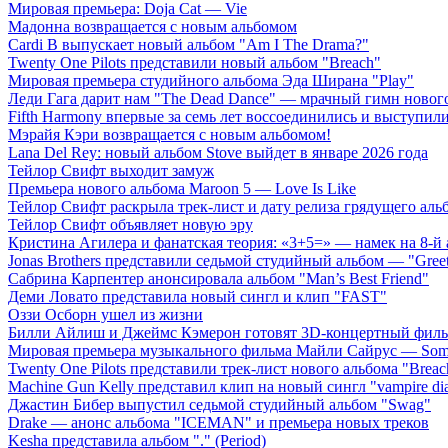
Мировая премьера: Doja Cat — Vie
Мадонна возвращается с новым альбомом
Cardi B выпускает новый альбом "Am I The Drama?"
Twenty One Pilots представили новый альбом "Breach"
Мировая премьера студийного альбома Эда Ширана "Play"
Леди Гага дарит нам "The Dead Dance" — мрачный гимн нового
Fifth Harmony впервые за семь лет воссоединились и выступили 
Мэрайя Кэри возвращается с новым альбомом!
Lana Del Rey: новый альбом Stove выйдет в январе 2026 года
Тейлор Свифт выходит замуж
Премьера нового альбома Maroon 5 — Love Is Like
Тейлор Свифт раскрыла трек-лист и дату релиза грядущего аль
Тейлор Свифт объявляет новую эру
Кристина Агилера и фанатская теория: «3+5=» — намек на 8-й
Jonas Brothers представили седьмой студийный альбом — "Gree
Сабрина Карпентер анонсировала альбом "Man’s Best Friend"
Деми Ловато представила новый сингл и клип "FAST"
Оззи Осборн ушел из жизни
Билли Айлиш и Джеймс Кэмерон готовят 3D-концертный фил
Мировая премьера музыкального фильма Майли Сайрус — Somet
Twenty One Pilots представили трек-лист нового альбома "Breac
Machine Gun Kelly представил клип на новый сингл "vampire dia
Джастин Бибер выпустил седьмой студийный альбом "Swag"
Drake — анонс альбома "ICEMAN" и премьера новых треков
Kesha представила альбом "." (Period)