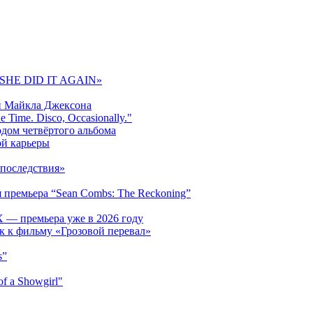
 «SHE DID IT AGAIN»
и Майкла Джексона
 Time. Disco, Occasionally."
одом четвёртого альбома
ой карьеры
последствия»
 премьера “Sean Combs: The Reckoning”
 — премьера уже в 2026 году
к к фильму «Грозовой перевал»
s”
f a Showgirl"