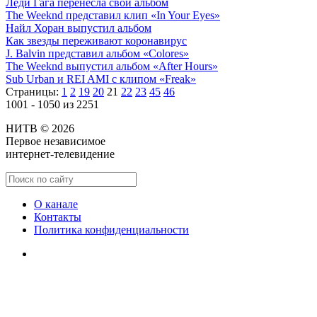
Леди Гага перенесла свой альбом
The Weeknd представил клип «In Your Eyes»
Найл Хоран выпустил альбом
Как звезды переживают коронавирус
J. Balvin представил альбом «Colores»
The Weeknd выпустил альбом «After Hours»
Sub Urban и REI AMI с клипом «Freak»
Страницы:
1
2
19
20
21
22
23
45
46
1001 - 1050 из 2251
НИТВ © 2026
Первое независимое
интернет-телевидение
О канале
Контакты
Политика конфиденциальности