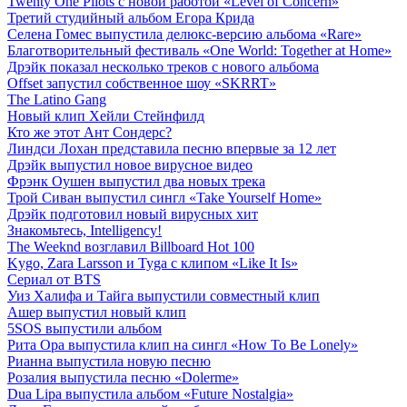
Twenty One Pilots с новой работой «Level of Concern»
Третий студийный альбом Егора Крида
Селена Гомес выпустила делюкс-версию альбома «Rare»
Благотворительный фестиваль «One World: Together at Home»
Дрэйк показал несколько треков с нового альбома
Offset запустил собственное шоу «SKRRT»
The Latino Gang
Новый клип Хейли Стейнфилд
Кто же этот Ант Сондерс?
Линдси Лохан представила песню впервые за 12 лет
Дрэйк выпустил новое вирусное видео
Фрэнк Оушен выпустил два новых трека
Трой Сиван выпустил сингл «Take Yourself Home»
Дрэйк подготовил новый вирусных хит
Знакомьтесь, Intelligency!
The Weeknd возглавил Billboard Hot 100
Kygo, Zara Larsson и Tyga с клипом «Like It Is»
Сериал от BTS
Уиз Халифа и Тайга выпустили совместный клип
Ашер выпустил новый клип
5SOS выпустили альбом
Рита Ора выпустила клип на сингл «How To Be Lonely»
Рианна выпустила новую песню
Розалия выпустила песню «Dolerme»
Dua Lipa выпустила альбом «Future Nostalgia»