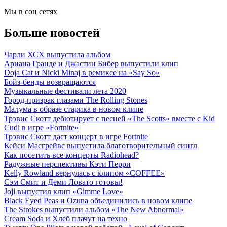
Мы в соц сетях
Больше новостей
Чарли ХСХ выпустила альбом
Ариана Гранде и Джастин Бибер выпустили клип
Doja Cat и Nicki Minaj в ремиксе на «Say So»
Бойз-бенды возвращаются
Музыкальные фестивали лета 2020
Город-призрак глазами The Rolling Stones
Малума в образе старика в новом клипе
Трэвис Скотт дебютирует с песней «The Scotts» вместе с Kid
Cudi в игре «Fortnite»
Трэвис Скотт даст концерт в игре Fortnite
Кейси Масгрейвс выпустила благотворительный сингл
Как посетить все концерты Radiohead?
Радужные перспективы Кэти Перри
Kelly Rowland вернулась с клипом «COFFEE»
Сэм Смит и Деми Ловато готовы!
Joji выпустил клип «Gimme Love»
Black Eyed Peas и Ozuna объединились в новом клипе
The Strokes выпустили альбом «The New Abnormal»
Cream Soda и Хлеб плачут на техно