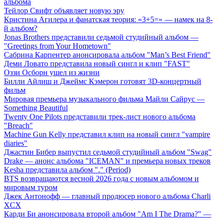
альбома
Тейлор Свифт объявляет новую эру
Кристина Агилера и фанатская теория: «3+5=» — намек на 8-
й альбом?
Jonas Brothers представили седьмой студийный альбом —
"Greetings from Your Hometown"
Сабрина Карпентер анонсировала альбом "Man’s Best Friend"
Деми Ловато представила новый сингл и клип "FAST"
Оззи Осборн ушел из жизни
Билли Айлиш и Джеймс Кэмерон готовят 3D-концертный
фильм
Мировая премьера музыкального фильма Майли Сайрус —
Something Beautiful
Twenty One Pilots представили трек-лист нового альбома
"Breach"
Machine Gun Kelly представил клип на новый сингл "vampire
diaries"
Джастин Бибер выпустил седьмой студийный альбом "Swag"
Drake — анонс альбома "ICEMAN" и премьера новых треков
Kesha представила альбом "." (Period)
BTS возвращаются весной 2026 года с новым альбомом и
мировым туром
Джек Антонофф — главный продюсер нового альбома Charli
XCX
Карди Би анонсировала второй альбом "Am I The Drama?" —