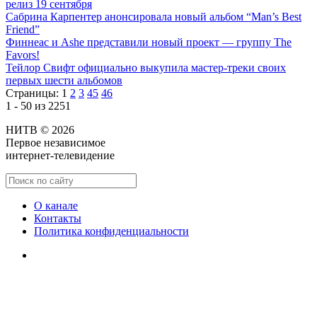
релиз 19 сентября
Сабрина Карпентер анонсировала новый альбом “Man’s Best
Friend”
Финнеас и Ashe представили новый проект — группу The
Favors!
Тейлор Свифт официально выкупила мастер-треки своих
первых шести альбомов
Страницы:
1
2
3
45
46
1 - 50 из 2251
НИТВ © 2026
Первое независимое
интернет-телевидение
О канале
Контакты
Политика конфиденциальности