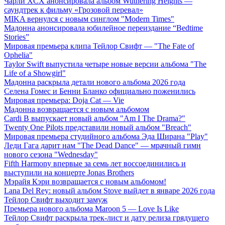
Чарли XCX анонсировала альбом Wuthering Heights —
саундтрек к фильму «Грозовой перевал»
MIKA вернулся с новым синглом "Modern Times"
Мадонна анонсировала юбилейное переиздание “Bedtime
Stories”
Мировая премьера клипа Тейлор Свифт — "The Fate of
Ophelia"
Taylor Swift выпустила четыре новые версии альбома "The
Life of a Showgirl"
Мадонна раскрыла детали нового альбома 2026 года
Селена Гомес и Бенни Бланко официально поженились
Мировая премьера: Doja Cat — Vie
Мадонна возвращается с новым альбомом
Cardi B выпускает новый альбом "Am I The Drama?"
Twenty One Pilots представили новый альбом "Breach"
Мировая премьера студийного альбома Эда Ширана "Play"
Леди Гага дарит нам "The Dead Dance" — мрачный гимн
нового сезона "Wednesday"
Fifth Harmony впервые за семь лет воссоединились и
выступили на концерте Jonas Brothers
Мэрайя Кэри возвращается с новым альбомом!
Lana Del Rey: новый альбом Stove выйдет в январе 2026 года
Тейлор Свифт выходит замуж
Премьера нового альбома Maroon 5 — Love Is Like
Тейлор Свифт раскрыла трек-лист и дату релиза грядущего