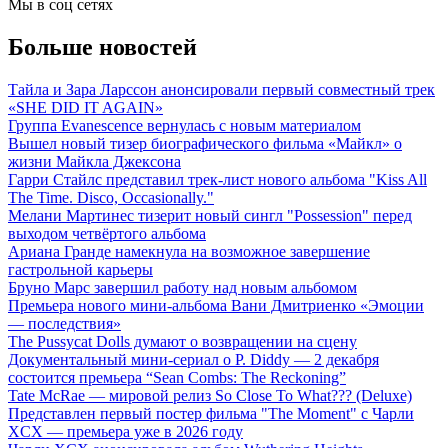
Мы в соц сетях
Больше новостей
Тайла и Зара Ларссон анонсировали первый совместный трек
«SHE DID IT AGAIN»
Группа Evanescence вернулась с новым материалом
Вышел новый тизер биографического фильма «Майкл» о
жизни Майкла Джексона
Гарри Стайлс представил трек-лист нового альбома "Kiss All
The Time. Disco, Occasionally."
Мелани Мартинес тизерит новый сингл "Possession" перед
выходом четвёртого альбома
Ариана Гранде намекнула на возможное завершение
гастрольной карьеры
Бруно Марс завершил работу над новым альбомом
Премьера нового мини-альбома Вани Дмитриенко «Эмоции
— последствия»
The Pussycat Dolls думают о возвращении на сцену
Документальный мини-сериал о P. Diddy — 2 декабря
состоится премьера “Sean Combs: The Reckoning”
Tate McRae — мировой релиз So Close To What??? (Deluxe)
Представлен первый постер фильма "The Moment" с Чарли
XCX — премьера уже в 2026 году