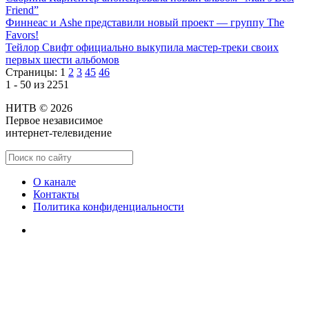
Friend”
Финнеас и Ashe представили новый проект — группу The
Favors!
Тейлор Свифт официально выкупила мастер-треки своих
первых шести альбомов
Страницы:
1
2
3
45
46
1 - 50 из 2251
НИТВ © 2026
Первое независимое
интернет-телевидение
О канале
Контакты
Политика конфиденциальности