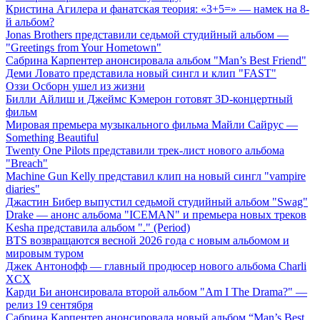
Кристина Агилера и фанатская теория: «3+5=» — намек на 8-
й альбом?
Jonas Brothers представили седьмой студийный альбом —
"Greetings from Your Hometown"
Сабрина Карпентер анонсировала альбом "Man’s Best Friend"
Деми Ловато представила новый сингл и клип "FAST"
Оззи Осборн ушел из жизни
Билли Айлиш и Джеймс Кэмерон готовят 3D-концертный
фильм
Мировая премьера музыкального фильма Майли Сайрус —
Something Beautiful
Twenty One Pilots представили трек-лист нового альбома
"Breach"
Machine Gun Kelly представил клип на новый сингл "vampire
diaries"
Джастин Бибер выпустил седьмой студийный альбом "Swag"
Drake — анонс альбома "ICEMAN" и премьера новых треков
Kesha представила альбом "." (Period)
BTS возвращаются весной 2026 года с новым альбомом и
мировым туром
Джек Антонофф — главный продюсер нового альбома Charli
XCX
Карди Би анонсировала второй альбом "Am I The Drama?" —
релиз 19 сентября
Сабрина Карпентер анонсировала новый альбом “Man’s Best