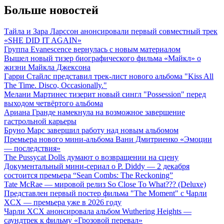
Больше новостей
Тайла и Зара Ларссон анонсировали первый совместный трек
«SHE DID IT AGAIN»
Группа Evanescence вернулась с новым материалом
Вышел новый тизер биографического фильма «Майкл» о
жизни Майкла Джексона
Гарри Стайлс представил трек-лист нового альбома "Kiss All
The Time. Disco, Occasionally."
Мелани Мартинес тизерит новый сингл "Possession" перед
выходом четвёртого альбома
Ариана Гранде намекнула на возможное завершение
гастрольной карьеры
Бруно Марс завершил работу над новым альбомом
Премьера нового мини-альбома Вани Дмитриенко «Эмоции
— последствия»
The Pussycat Dolls думают о возвращении на сцену
Документальный мини-сериал о P. Diddy — 2 декабря
состоится премьера “Sean Combs: The Reckoning”
Tate McRae — мировой релиз So Close To What??? (Deluxe)
Представлен первый постер фильма "The Moment" с Чарли
XCX — премьера уже в 2026 году
Чарли XCX анонсировала альбом Wuthering Heights —
саундтрек к фильму «Грозовой перевал»