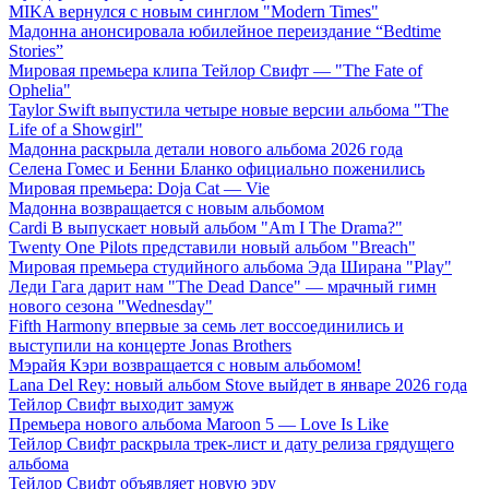
MIKA вернулся с новым синглом "Modern Times"
Мадонна анонсировала юбилейное переиздание “Bedtime
Stories”
Мировая премьера клипа Тейлор Свифт — "The Fate of
Ophelia"
Taylor Swift выпустила четыре новые версии альбома "The
Life of a Showgirl"
Мадонна раскрыла детали нового альбома 2026 года
Селена Гомес и Бенни Бланко официально поженились
Мировая премьера: Doja Cat — Vie
Мадонна возвращается с новым альбомом
Cardi B выпускает новый альбом "Am I The Drama?"
Twenty One Pilots представили новый альбом "Breach"
Мировая премьера студийного альбома Эда Ширана "Play"
Леди Гага дарит нам "The Dead Dance" — мрачный гимн
нового сезона "Wednesday"
Fifth Harmony впервые за семь лет воссоединились и
выступили на концерте Jonas Brothers
Мэрайя Кэри возвращается с новым альбомом!
Lana Del Rey: новый альбом Stove выйдет в январе 2026 года
Тейлор Свифт выходит замуж
Премьера нового альбома Maroon 5 — Love Is Like
Тейлор Свифт раскрыла трек-лист и дату релиза грядущего
альбома
Тейлор Свифт объявляет новую эру