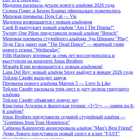
Мадонна раскрыла детали нового альбома 2026 года
Селена Гомес и Бенни Бланко официально поженились
Мировая премьера: Doja Cat — Vie
Мадонна возвращается с новым альбомом
Cardi B выпускает новый альбом "Am I The Drama?"
Twenty One Pilots представили новый альбом "Breach"
Мировая премьера студийного альбома Эда Ширана "Play"
Леди Гага дарит нам "The Dead Dance" — мрачный гимн
нового сезона "Wednesday"
Fifth Harmony впервые за семь лет воссоединились и
выступили на концерте Jonas Brothers
Мэрайя Кэри возвращается с новым альбомом!
Lana Del Rey: новый альбом Stove выйдет в январе 2026 года
Тейлор Свифт выходит замуж
Премьера нового альбома Maroon 5 — Love Is Like
Тейлор Свифт раскрыла трек-лист и дату релиза грядущего
альбома
Тейлор Свифт объявляет новую эру
Кристина Агилера и фанатская теория: «3+5=» — намек на 8-
й альбом?
Jonas Brothers представили седьмой студийный альбом —
"Greetings from Your Hometown"
Сабрина Карпентер анонсировала альбом "Man’s Best Friend"
Деми Ловато представила новый сингл и клип "FAST"