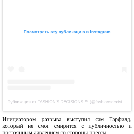
Посмотреть эту публикацию в Instagram
Публикация от FASHION’S DECISIONS ™ (@fashionsdecisions)
2
Инициатором разрыва выступил сам Гарфилд,
который не смог смирится с публичностью и
постоянным давлением со стороны прессы.