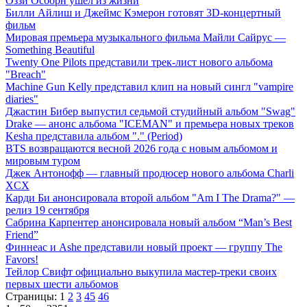
Оззи Осборн ушел из жизни
Билли Айлиш и Джеймс Кэмерон готовят 3D-концертный
фильм
Мировая премьера музыкального фильма Майли Сайрус —
Something Beautiful
Twenty One Pilots представили трек-лист нового альбома
"Breach"
Machine Gun Kelly представил клип на новый сингл "vampire
diaries"
Джастин Бибер выпустил седьмой студийный альбом "Swag"
Drake — анонс альбома "ICEMAN" и премьера новых треков
Kesha представила альбом "." (Period)
BTS возвращаются весной 2026 года с новым альбомом и
мировым туром
Джек Антонофф — главный продюсер нового альбома Charli
XCX
Карди Би анонсировала второй альбом "Am I The Drama?" —
релиз 19 сентября
Сабрина Карпентер анонсировала новый альбом “Man’s Best
Friend”
Финнеас и Ashe представили новый проект — группу The
Favors!
Тейлор Свифт официально выкупила мастер-треки своих
первых шести альбомов
Страницы:
1
2
3
45
46