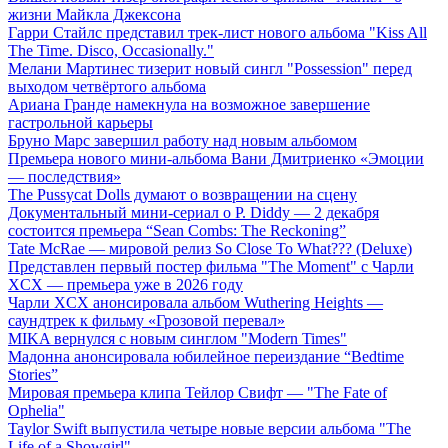
жизни Майкла Джексона
Гарри Стайлс представил трек-лист нового альбома "Kiss All
The Time. Disco, Occasionally."
Мелани Мартинес тизерит новый сингл "Possession" перед
выходом четвёртого альбома
Ариана Гранде намекнула на возможное завершение
гастрольной карьеры
Бруно Марс завершил работу над новым альбомом
Премьера нового мини-альбома Вани Дмитриенко «Эмоции
— последствия»
The Pussycat Dolls думают о возвращении на сцену
Документальный мини-сериал о P. Diddy — 2 декабря
состоится премьера “Sean Combs: The Reckoning”
Tate McRae — мировой релиз So Close To What??? (Deluxe)
Представлен первый постер фильма "The Moment" с Чарли
XCX — премьера уже в 2026 году
Чарли XCX анонсировала альбом Wuthering Heights —
саундтрек к фильму «Грозовой перевал»
MIKA вернулся с новым синглом "Modern Times"
Мадонна анонсировала юбилейное переиздание “Bedtime
Stories”
Мировая премьера клипа Тейлор Свифт — "The Fate of
Ophelia"
Taylor Swift выпустила четыре новые версии альбома "The
Life of a Showgirl"