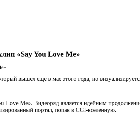
клип «Say You Love Me»
оторый вышел еще в мае этого года, но визуализируетс
You Love Me». Видеоряд является идейным продолжени
визированный портал, попав в CGI-вселенную.