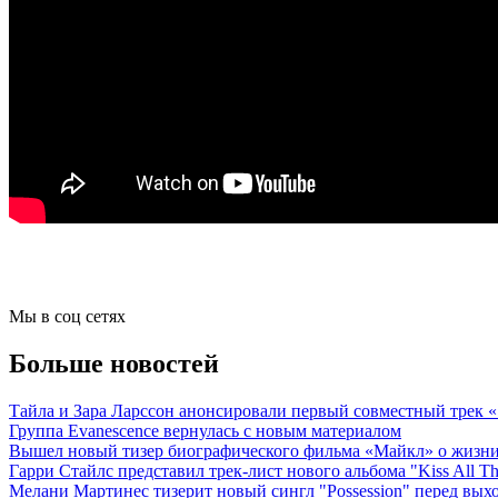
Мы в соц сетях
Больше новостей
Тайла и Зара Ларссон анонсировали первый совместный трек
Группа Evanescence вернулась с новым материалом
Вышел новый тизер биографического фильма «Майкл» о жизн
Гарри Стайлс представил трек-лист нового альбома "Kiss All The
Мелани Мартинес тизерит новый сингл "Possession" перед вых