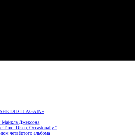
 «SHE DID IT AGAIN»
и Майкла Джексона
 Time. Disco, Occasionally."
одом четвёртого альбома