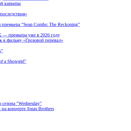
ой карьеры
последствия»
 премьера “Sean Combs: The Reckoning”
 — премьера уже в 2026 году
к к фильму «Грозовой перевал»
s”
f a Showgirl"
 сезона "Wednesday"
на концерте Jonas Brothers