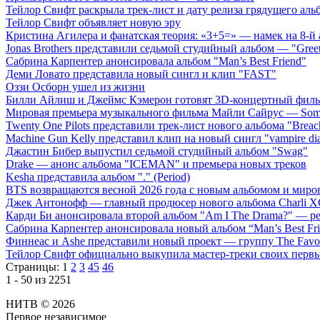
Тейлор Свифт раскрыла трек-лист и дату релиза грядущего аль
Тейлор Свифт объявляет новую эру
Кристина Агилера и фанатская теория: «3+5=» — намек на 8-й
Jonas Brothers представили седьмой студийный альбом — "Gree
Сабрина Карпентер анонсировала альбом "Man’s Best Friend"
Деми Ловато представила новый сингл и клип "FAST"
Оззи Осборн ушел из жизни
Билли Айлиш и Джеймс Кэмерон готовят 3D-концертный фил
Мировая премьера музыкального фильма Майли Сайрус — Somet
Twenty One Pilots представили трек-лист нового альбома "Breac
Machine Gun Kelly представил клип на новый сингл "vampire dia
Джастин Бибер выпустил седьмой студийный альбом "Swag"
Drake — анонс альбома "ICEMAN" и премьера новых треков
Kesha представила альбом "." (Period)
BTS возвращаются весной 2026 года с новым альбомом и мир
Джек Антонофф — главный продюсер нового альбома Charli 
Карди Би анонсировала второй альбом "Am I The Drama?" — ре
Сабрина Карпентер анонсировала новый альбом “Man’s Best Fr
Финнеас и Ashe представили новый проект — группу The Favo
Тейлор Свифт официально выкупила мастер-треки своих перв
Страницы:
1
2
3
45
46
1 - 50 из 2251
НИТВ © 2026
Первое независимое