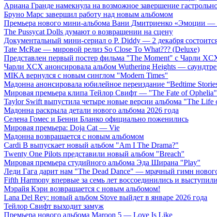
Ариана Гранде намекнула на возможное завершение гастрольн
Бруно Марс завершил работу над новым альбомом
Премьера нового мини-альбома Вани Дмитриенко «Эмоции — 
The Pussycat Dolls думают о возвращении на сцену
Документальный мини-сериал о P. Diddy — 2 декабря состоится
Tate McRae — мировой релиз So Close To What??? (Deluxe)
Представлен первый постер фильма "The Moment" с Чарли XCX
Чарли XCX анонсировала альбом Wuthering Heights — саундтре
MIKA вернулся с новым синглом "Modern Times"
Мадонна анонсировала юбилейное переиздание “Bedtime Storie
Мировая премьера клипа Тейлор Свифт — "The Fate of Ophelia"
Taylor Swift выпустила четыре новые версии альбома "The Life o
Мадонна раскрыла детали нового альбома 2026 года
Селена Гомес и Бенни Бланко официально поженились
Мировая премьера: Doja Cat — Vie
Мадонна возвращается с новым альбомом
Cardi B выпускает новый альбом "Am I The Drama?"
Twenty One Pilots представили новый альбом "Breach"
Мировая премьера студийного альбома Эда Ширана "Play"
Леди Гага дарит нам "The Dead Dance" — мрачный гимн нового
Fifth Harmony впервые за семь лет воссоединились и выступили 
Мэрайя Кэри возвращается с новым альбомом!
Lana Del Rey: новый альбом Stove выйдет в январе 2026 года
Тейлор Свифт выходит замуж
Премьера нового альбома Maroon 5 — Love Is Like