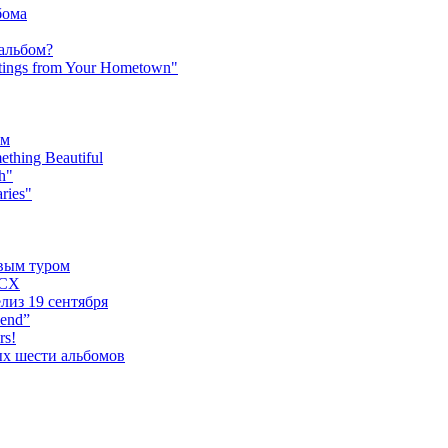
бома
 альбом?
tings from Your Hometown"
ьм
hing Beautiful
h"
ries"
овым туром
XCX
лиз 19 сентября
iend”
rs!
ых шести альбомов