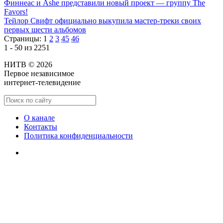
Финнеас и Ashe представили новый проект — группу The
Favors!
Тейлор Свифт официально выкупила мастер-треки своих
первых шести альбомов
Страницы:
1
2
3
45
46
1 - 50 из 2251
НИТВ © 2026
Первое независимое
интернет-телевидение
О канале
Контакты
Политика конфиденциальности