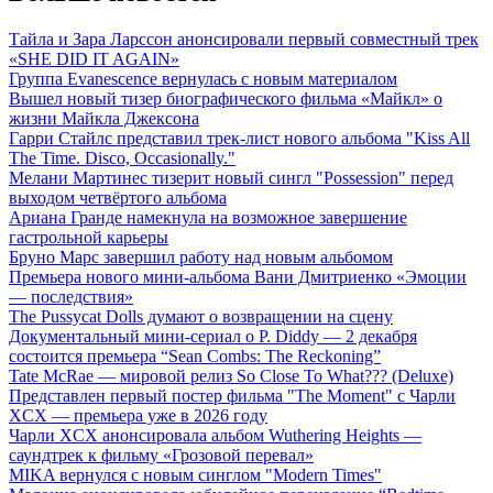
Тайла и Зара Ларссон анонсировали первый совместный трек
«SHE DID IT AGAIN»
Группа Evanescence вернулась с новым материалом
Вышел новый тизер биографического фильма «Майкл» о
жизни Майкла Джексона
Гарри Стайлс представил трек-лист нового альбома "Kiss All
The Time. Disco, Occasionally."
Мелани Мартинес тизерит новый сингл "Possession" перед
выходом четвёртого альбома
Ариана Гранде намекнула на возможное завершение
гастрольной карьеры
Бруно Марс завершил работу над новым альбомом
Премьера нового мини-альбома Вани Дмитриенко «Эмоции
— последствия»
The Pussycat Dolls думают о возвращении на сцену
Документальный мини-сериал о P. Diddy — 2 декабря
состоится премьера “Sean Combs: The Reckoning”
Tate McRae — мировой релиз So Close To What??? (Deluxe)
Представлен первый постер фильма "The Moment" с Чарли
XCX — премьера уже в 2026 году
Чарли XCX анонсировала альбом Wuthering Heights —
саундтрек к фильму «Грозовой перевал»
MIKA вернулся с новым синглом "Modern Times"