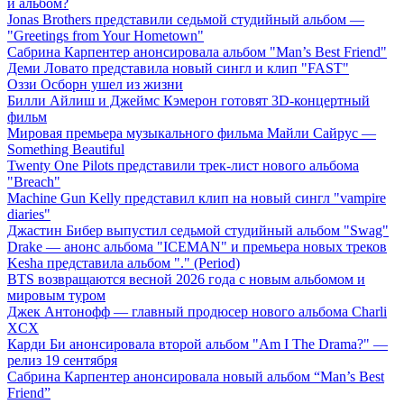
й альбом?
Jonas Brothers представили седьмой студийный альбом —
"Greetings from Your Hometown"
Сабрина Карпентер анонсировала альбом "Man’s Best Friend"
Деми Ловато представила новый сингл и клип "FAST"
Оззи Осборн ушел из жизни
Билли Айлиш и Джеймс Кэмерон готовят 3D-концертный
фильм
Мировая премьера музыкального фильма Майли Сайрус —
Something Beautiful
Twenty One Pilots представили трек-лист нового альбома
"Breach"
Machine Gun Kelly представил клип на новый сингл "vampire
diaries"
Джастин Бибер выпустил седьмой студийный альбом "Swag"
Drake — анонс альбома "ICEMAN" и премьера новых треков
Kesha представила альбом "." (Period)
BTS возвращаются весной 2026 года с новым альбомом и
мировым туром
Джек Антонофф — главный продюсер нового альбома Charli
XCX
Карди Би анонсировала второй альбом "Am I The Drama?" —
релиз 19 сентября
Сабрина Карпентер анонсировала новый альбом “Man’s Best
Friend”