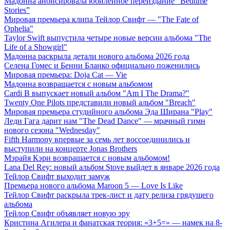
Мадонна анонсировала юбилейное переиздание “Bedtime
Stories”
Мировая премьера клипа Тейлор Свифт — "The Fate of
Ophelia"
Taylor Swift выпустила четыре новые версии альбома "The
Life of a Showgirl"
Мадонна раскрыла детали нового альбома 2026 года
Селена Гомес и Бенни Бланко официально поженились
Мировая премьера: Doja Cat — Vie
Мадонна возвращается с новым альбомом
Cardi B выпускает новый альбом "Am I The Drama?"
Twenty One Pilots представили новый альбом "Breach"
Мировая премьера студийного альбома Эда Ширана "Play"
Леди Гага дарит нам "The Dead Dance" — мрачный гимн
нового сезона "Wednesday"
Fifth Harmony впервые за семь лет воссоединились и
выступили на концерте Jonas Brothers
Мэрайя Кэри возвращается с новым альбомом!
Lana Del Rey: новый альбом Stove выйдет в январе 2026 года
Тейлор Свифт выходит замуж
Премьера нового альбома Maroon 5 — Love Is Like
Тейлор Свифт раскрыла трек-лист и дату релиза грядущего
альбома
Тейлор Свифт объявляет новую эру
Кристина Агилера и фанатская теория: «3+5=» — намек на 8-