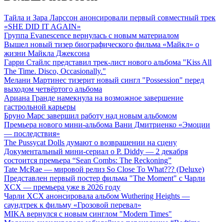
Тайла и Зара Ларссон анонсировали первый совместный трек
«SHE DID IT AGAIN»
Группа Evanescence вернулась с новым материалом
Вышел новый тизер биографического фильма «Майкл» о
жизни Майкла Джексона
Гарри Стайлс представил трек-лист нового альбома "Kiss All
The Time. Disco, Occasionally."
Мелани Мартинес тизерит новый сингл "Possession" перед
выходом четвёртого альбома
Ариана Гранде намекнула на возможное завершение
гастрольной карьеры
Бруно Марс завершил работу над новым альбомом
Премьера нового мини-альбома Вани Дмитриенко «Эмоции
— последствия»
The Pussycat Dolls думают о возвращении на сцену
Документальный мини-сериал о P. Diddy — 2 декабря
состоится премьера “Sean Combs: The Reckoning”
Tate McRae — мировой релиз So Close To What??? (Deluxe)
Представлен первый постер фильма "The Moment" с Чарли
XCX — премьера уже в 2026 году
Чарли XCX анонсировала альбом Wuthering Heights —
саундтрек к фильму «Грозовой перевал»
MIKA вернулся с новым синглом "Modern Times"