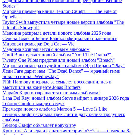
Мадонна анонсировала юбилейное переиздание “Bedtime
Stories”
Мировая премьера клипа Тейлор Свифт — "The Fate of
Ophelia"
Taylor Swift выпустила четыре новые версии альбома "The
Life of a Showgirl"
Мадонна раскрыла детали нового альбома 2026 года
Селена Гомес и Бенни Бланко официально поженились
Мировая премьера: Doja Cat — Vie
Мадонна возвращается с новым альбомом
Cardi B выпускает новый альбом "Am I The Drama?"
Twenty One Pilots представили новый альбом "Breach"
Мировая премьера студийного альбома Эда Ширана "Play"
Леди Гага дарит нам "The Dead Dance" — мрачный гимн
нового сезона "Wednesday"
Fifth Harmony впервые за семь лет воссоединились и
выступили на концерте Jonas Brothers
Мэрайя Кэри возвращается с новым альбомом!
Lana Del Rey: новый альбом Stove выйдет в январе 2026 года
Тейлор Свифт выходит замуж
Премьера нового альбома Maroon 5 — Love Is Like
Тейлор Свифт раскрыла трек-лист и дату релиза грядущего
альбома
Тейлор Свифт объявляет новую эру
Кристина Агилера и фанатская теория: «3+5=» — намек на 8-