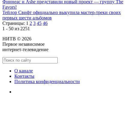
Финнеас и Ashe представили новый проект — группу The
Favors!
Тейлор Свифт официально выкупила мастер-треки своих
первых шести альбомов
Страницы:
1
2
3
45
46
1 - 50 из 2251
НИТВ © 2026
Первое независимое
интернет-телевидение
О канале
Контакты
Политика конфиденциальности