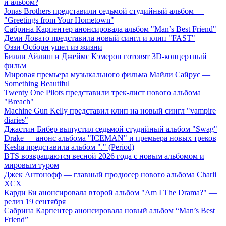
й альбом?
Jonas Brothers представили седьмой студийный альбом —
"Greetings from Your Hometown"
Сабрина Карпентер анонсировала альбом "Man’s Best Friend"
Деми Ловато представила новый сингл и клип "FAST"
Оззи Осборн ушел из жизни
Билли Айлиш и Джеймс Кэмерон готовят 3D-концертный
фильм
Мировая премьера музыкального фильма Майли Сайрус —
Something Beautiful
Twenty One Pilots представили трек-лист нового альбома
"Breach"
Machine Gun Kelly представил клип на новый сингл "vampire
diaries"
Джастин Бибер выпустил седьмой студийный альбом "Swag"
Drake — анонс альбома "ICEMAN" и премьера новых треков
Kesha представила альбом "." (Period)
BTS возвращаются весной 2026 года с новым альбомом и
мировым туром
Джек Антонофф — главный продюсер нового альбома Charli
XCX
Карди Би анонсировала второй альбом "Am I The Drama?" —
релиз 19 сентября
Сабрина Карпентер анонсировала новый альбом “Man’s Best
Friend”