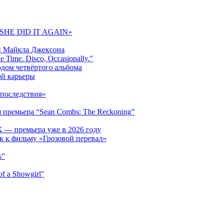
 «SHE DID IT AGAIN»
и Майкла Джексона
 Time. Disco, Occasionally."
одом четвёртого альбома
ой карьеры
последствия»
 премьера “Sean Combs: The Reckoning”
 — премьера уже в 2026 году
к к фильму «Грозовой перевал»
s”
f a Showgirl"