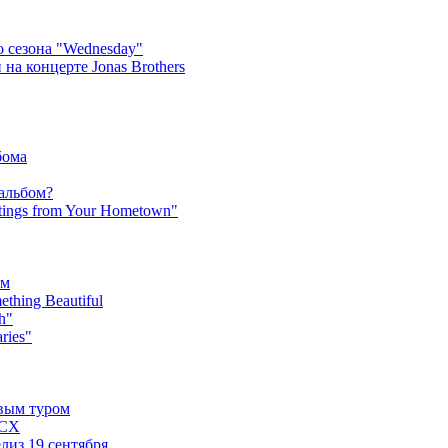
 сезона "Wednesday"
на концерте Jonas Brothers
бома
 альбом?
tings from Your Hometown"
ьм
hing Beautiful
h"
ries"
овым туром
XCX
лиз 19 сентября