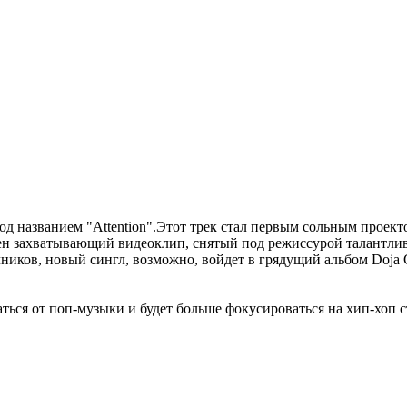
д названием "Attention".Этот трек стал первым сольным проект
лен захватывающий видеоклип, снятый под режиссурой талантлив
ников, новый сингл, возможно, войдет в грядущий альбом Doja Ca
аться от поп-музыки и будет больше фокусироваться на хип-хоп с