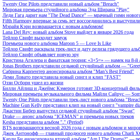
Twenty One Pilots представили новый альбом "Breach"
Мировая премьера студийного альбома Эда Ширана "Play"
Леди Гага дарит нам "The Dead Dance" — мрачный гимн нового
Fifth Harmony впервые за семь лет воссоединились и выступили 
Мэрайя Кэри возвращается с новым альбомом!
Lana Del Rey: новый альбом Stove выйдет в январе 2026 года
Тейлор Свифт выходит замуж
Премьера нового альбома Maroon 5 — Love Is Like
Тейлор Свифт раскрыла трек-лист и дату релиза грядущего аль
Тейлор Свифт объявляет новую эру
Кристина Агилера и фанатская теория: «3+5=» — намек на 8-й
Jonas Brothers представили седьмой студийный альбом — "Gree
Сабрина Карпентер анонсировала альбом "Man’s Best Friend"
Деми Ловато представила новый сингл и клип "FAST"
Оззи Осборн ушел из жизни
Билли Айлиш и Джеймс Кэмерон готовят 3D-концертный фил
Мировая премьера музыкального фильма Майли Сайрус — Somet
Twenty One Pilots представили трек-лист нового альбома "Breac
Machine Gun Kelly представил клип на новый сингл "vampire dia
Джастин Бибер выпустил седьмой студийный альбом "Swag"
Drake — анонс альбома "ICEMAN" и премьера новых треков
Kesha представила альбом "." (Period)
BTS возвращаются весной 2026 года с новым альбомом и мир
Джек Антонофф — главный продюсер нового альбома Charli 
Карди Би анонсировала второй альбом "Am I The Drama?" — ре