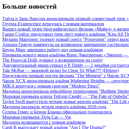
Больше новостей
Тайла и Зара Ларссон анонсировали первый совместный трек
Группа Evanescence вернулась с новым материалом
Вышел новый тизер биографического фильма «Майкл» о жизн
Гарри Стайлс представил трек-лист нового альбома "Kiss All The
Мелани Мартинес тизерит новый сингл "Possession" перед вых
Ариана Гранде намекнула на возможное завершение гастрольн
Бруно Марс завершил работу над новым альбомом
Премьера нового мини-альбома Вани Дмитриенко «Эмоции — 
The Pussycat Dolls думают о возвращении на сцену
Документальный мини-сериал о P. Diddy — 2 декабря состоится
Tate McRae — мировой релиз So Close To What??? (Deluxe)
Представлен первый постер фильма "The Moment" с Чарли XCX
Чарли XCX анонсировала альбом Wuthering Heights — саундтре
MIKA вернулся с новым синглом "Modern Times"
Мадонна анонсировала юбилейное переиздание “Bedtime Storie
Мировая премьера клипа Тейлор Свифт — "The Fate of Ophelia"
Taylor Swift выпустила четыре новые версии альбома "The Life o
Мадонна раскрыла детали нового альбома 2026 года
Селена Гомес и Бенни Бланко официально поженились
Мировая премьера: Doja Cat — Vie
Мадонна возвращается с новым альбомом
Cardi B выпускает новый альбом "Am I The Drama?"