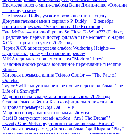
Премьера нового мини-альбома Вани Дмитриенко «Эмоции
— последствия»
The Pussycat Dolls думают о возвращении на сцену
Документальный мини-сериал о P. Diddy — 2 декабря
состоится премьера “Sean Combs: The Reckoning”
Tate McRae — мировой релиз So Close To What??? (Deluxe)
Представлен первый постер фильма "The Moment" с Чарли
XCX — премьера уже в 2026 году
Чарли XCX анонсировала альбом Wuthering Heights —
саундтрек к фильму «Грозовой перевал»
MIKA вернулся с новым синглом "Modern Times"
Мадонна анонсировала юбилейное переиздание “Bedtime
Stories”
Мировая премьера клипа Тейлор Свифт — "The Fate of
Ophelia"
Taylor Swift выпустила четыре новые версии альбома "The
Life of a Showgirl"
Мадонна раскрыла детали нового альбома 2026 года
Селена Гомес и Бенни Бланко официально поженились
Мировая премьера: Doja Cat — Vie
Мадонна возвращается с новым альбомом
Cardi B выпускает новый альбом "Am I The Drama?"
Twenty One Pilots представили новый альбом "Breach"
Мировая премьера студийного альбома Эда Ширана "Play"