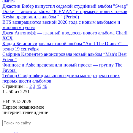
diaries"
Джастин Бибер выпустил седьмой студийный альбом "Swag"
Drake — анонс альбома "ICEMAN" и премьера новых треков
Kesha представила альбом "." (Period)
BTS возвращаются весной 2026 года с новым альбомом и
мировым туром
Джек Антонофф — главный продюсер нового альбома Charli
XCX
Карди Би анонсировала второй альбом "Am I The Drama?" —
релиз 19 сентября
Сабрина Карпентер анонсировала новый альбом “Man’s Best
Friend”
Финнеас и Ashe представили новый проект — группу The
Favors!
Тейлор Свифт официально выкупила мастер-треки своих
первых шести альбомов
Страницы:
1
2
3
45
46
1 - 50 из 2251
НИТВ © 2026
Первое независимое
интернет-телевидение