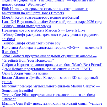
Леди Гага дарит нам "The Dead Dance" — мрачный гимн
нового сезона "Wednesday"
Fifth Harmony впервые за семь лет воссоединились и
выступили на концерте Jonas Brothers
Мэрайя Кэри возвращается с новым альбомом!
Lana Del Rey: новый альбом Stove выйдет в январе 2026 года
Тейлор Свифт выходит замуж
Премьера нового альбома Maroon 5 — Love Is Like
Тейлор Свифт раскрыла трек-лист и дату релиза грядущего
альбома
Тейлор Свифт объявляет новую эру
Кристина Агилера и фанатская теория: «3+5=» — намек на 8-
й альбом?
Jonas Brothers представили седьмой студийный альбом —
"Greetings from Your Hometown"
Сабрина Карпентер анонсировала альбом "Man’s Best Friend"
Деми Ловато представила новый сингл и клип "FAST"
Оззи Осборн ушел из жизни
Билли Айлиш и Джеймс Кэмерон готовят 3D-концертный
фильм
Мировая премьера музыкального фильма Майли Сайрус —
Something Beautiful
Twenty One Pilots представили трек-лист нового альбома
"Breach"
Machine Gun Kelly представил клип на новый сингл "vampire