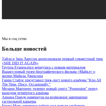
Мы в соц сетях
Больше новостей
Тайла и Зара Ларссон анонсировали первый совместный трек
«SHE DID IT AGAIN»
Группа Evanescence вернулась с новым материалом
Вышел новый тизер биографического фильма «Майкл» о
жизни Майкла Джексона
Гарри Стайлс представил трек-лист нового альбома "Kiss All
The Time. Disco, Occasionally."
Мелани Мартинес тизерит новый сингл "Possession" перед
выходом четвёртого альбома
Ариана Гранде намекнула на возможное завершение
гастрольной карьеры
Бруно Марс завершил работу над новым альбомом