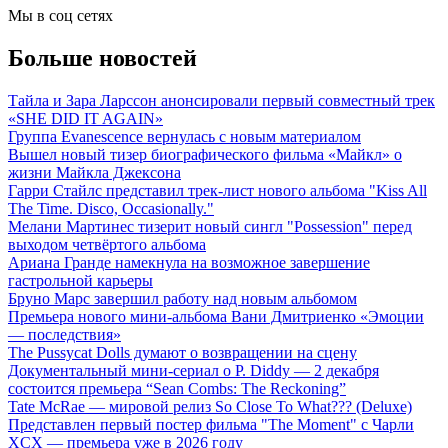
Мы в соц сетях
Больше новостей
Тайла и Зара Ларссон анонсировали первый совместный трек
«SHE DID IT AGAIN»
Группа Evanescence вернулась с новым материалом
Вышел новый тизер биографического фильма «Майкл» о
жизни Майкла Джексона
Гарри Стайлс представил трек-лист нового альбома "Kiss All
The Time. Disco, Occasionally."
Мелани Мартинес тизерит новый сингл "Possession" перед
выходом четвёртого альбома
Ариана Гранде намекнула на возможное завершение
гастрольной карьеры
Бруно Марс завершил работу над новым альбомом
Премьера нового мини-альбома Вани Дмитриенко «Эмоции
— последствия»
The Pussycat Dolls думают о возвращении на сцену
Документальный мини-сериал о P. Diddy — 2 декабря
состоится премьера “Sean Combs: The Reckoning”
Tate McRae — мировой релиз So Close To What??? (Deluxe)
Представлен первый постер фильма "The Moment" с Чарли
XCX — премьера уже в 2026 году