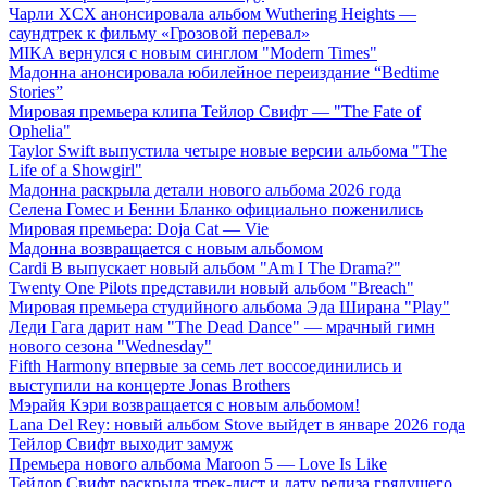
Чарли XCX анонсировала альбом Wuthering Heights —
саундтрек к фильму «Грозовой перевал»
MIKA вернулся с новым синглом "Modern Times"
Мадонна анонсировала юбилейное переиздание “Bedtime
Stories”
Мировая премьера клипа Тейлор Свифт — "The Fate of
Ophelia"
Taylor Swift выпустила четыре новые версии альбома "The
Life of a Showgirl"
Мадонна раскрыла детали нового альбома 2026 года
Селена Гомес и Бенни Бланко официально поженились
Мировая премьера: Doja Cat — Vie
Мадонна возвращается с новым альбомом
Cardi B выпускает новый альбом "Am I The Drama?"
Twenty One Pilots представили новый альбом "Breach"
Мировая премьера студийного альбома Эда Ширана "Play"
Леди Гага дарит нам "The Dead Dance" — мрачный гимн
нового сезона "Wednesday"
Fifth Harmony впервые за семь лет воссоединились и
выступили на концерте Jonas Brothers
Мэрайя Кэри возвращается с новым альбомом!
Lana Del Rey: новый альбом Stove выйдет в январе 2026 года
Тейлор Свифт выходит замуж
Премьера нового альбома Maroon 5 — Love Is Like
Тейлор Свифт раскрыла трек-лист и дату релиза грядущего