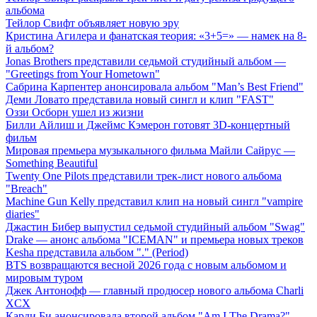
альбома
Тейлор Свифт объявляет новую эру
Кристина Агилера и фанатская теория: «3+5=» — намек на 8-
й альбом?
Jonas Brothers представили седьмой студийный альбом —
"Greetings from Your Hometown"
Сабрина Карпентер анонсировала альбом "Man’s Best Friend"
Деми Ловато представила новый сингл и клип "FAST"
Оззи Осборн ушел из жизни
Билли Айлиш и Джеймс Кэмерон готовят 3D-концертный
фильм
Мировая премьера музыкального фильма Майли Сайрус —
Something Beautiful
Twenty One Pilots представили трек-лист нового альбома
"Breach"
Machine Gun Kelly представил клип на новый сингл "vampire
diaries"
Джастин Бибер выпустил седьмой студийный альбом "Swag"
Drake — анонс альбома "ICEMAN" и премьера новых треков
Kesha представила альбом "." (Period)
BTS возвращаются весной 2026 года с новым альбомом и
мировым туром
Джек Антонофф — главный продюсер нового альбома Charli
XCX
Карди Би анонсировала второй альбом "Am I The Drama?" —