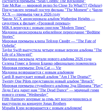
состоится премьера “Sean Combs: The Reckoning”
Tate McRae — мировой релиз So Close To What??? (Deluxe)
Представлен первый постер фильма "The Moment" с Чарли
XCX — премьера уже в 2026 году
Чарли XCX анонсировала альбом Wuthering Heights —
саундтрек к фильму «Грозовой перевал»
MIKA вернулся с новым синглом "Modern Times"
Мадонна анонсировала юбилейное переиздание “Bedtime
Stories”
Мировая премьера клипа Тейлор Свифт — "The Fate of
Ophelia"
Taylor Swift выпустила четыре новые версии альбома "The
Life of a Showgirl"
Мадонна раскрыла детали нового альбома 2026 года
Селена Гомес и Бенни Бланко официально поженились
Мировая премьера: Doja Cat — Vie
Мадонна возвращается с новым альбомом
Cardi B выпускает новый альбом "Am I The Drama?"
Twenty One Pilots представили новый альбом "Breach"
Мировая премьера студийного альбома Эда Ширана "Play"
Леди Гага дарит нам "The Dead Dance" — мрачный гимн
нового сезона "Wednesday"
Fifth Harmony впервые за семь лет воссоединились и
выступили на концерте Jonas Brothers
Мэрайя Кэри возвращается с новым альбомом!