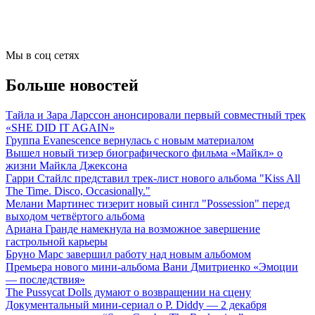
Мы в соц сетях
Больше новостей
Тайла и Зара Ларссон анонсировали первый совместный трек
«SHE DID IT AGAIN»
Группа Evanescence вернулась с новым материалом
Вышел новый тизер биографического фильма «Майкл» о
жизни Майкла Джексона
Гарри Стайлс представил трек-лист нового альбома "Kiss All
The Time. Disco, Occasionally."
Мелани Мартинес тизерит новый сингл "Possession" перед
выходом четвёртого альбома
Ариана Гранде намекнула на возможное завершение
гастрольной карьеры
Бруно Марс завершил работу над новым альбомом
Премьера нового мини-альбома Вани Дмитриенко «Эмоции
— последствия»
The Pussycat Dolls думают о возвращении на сцену
Документальный мини-сериал о P. Diddy — 2 декабря