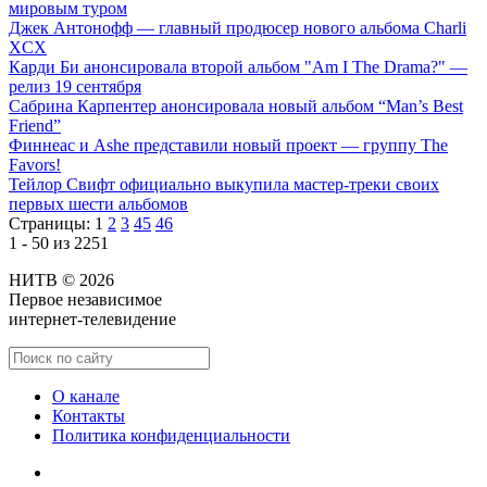
мировым туром
Джек Антонофф — главный продюсер нового альбома Charli
XCX
Карди Би анонсировала второй альбом "Am I The Drama?" —
релиз 19 сентября
Сабрина Карпентер анонсировала новый альбом “Man’s Best
Friend”
Финнеас и Ashe представили новый проект — группу The
Favors!
Тейлор Свифт официально выкупила мастер-треки своих
первых шести альбомов
Страницы:
1
2
3
45
46
1 - 50 из 2251
НИТВ © 2026
Первое независимое
интернет-телевидение
О канале
Контакты
Политика конфиденциальности