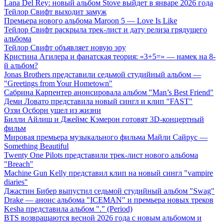
Lana Del Rey: новый альбом Stove выйдет в январе 2026 года
Тейлор Свифт выходит замуж
Премьера нового альбома Maroon 5 — Love Is Like
Тейлор Свифт раскрыла трек-лист и дату релиза грядущего
альбома
Тейлор Свифт объявляет новую эру
Кристина Агилера и фанатская теория: «3+5=» — намек на 8-
й альбом?
Jonas Brothers представили седьмой студийный альбом —
"Greetings from Your Hometown"
Сабрина Карпентер анонсировала альбом "Man’s Best Friend"
Деми Ловато представила новый сингл и клип "FAST"
Оззи Осборн ушел из жизни
Билли Айлиш и Джеймс Кэмерон готовят 3D-концертный
фильм
Мировая премьера музыкального фильма Майли Сайрус —
Something Beautiful
Twenty One Pilots представили трек-лист нового альбома
"Breach"
Machine Gun Kelly представил клип на новый сингл "vampire
diaries"
Джастин Бибер выпустил седьмой студийный альбом "Swag"
Drake — анонс альбома "ICEMAN" и премьера новых треков
Kesha представила альбом "." (Period)
BTS возвращаются весной 2026 года с новым альбомом и