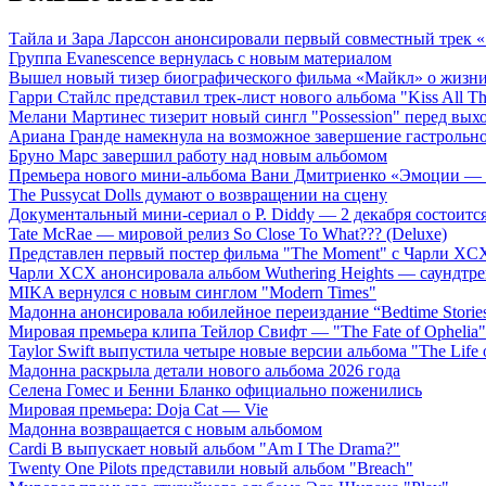
Тайла и Зара Ларссон анонсировали первый совместный трек
Группа Evanescence вернулась с новым материалом
Вышел новый тизер биографического фильма «Майкл» о жизн
Гарри Стайлс представил трек-лист нового альбома "Kiss All The
Мелани Мартинес тизерит новый сингл "Possession" перед вых
Ариана Гранде намекнула на возможное завершение гастрольн
Бруно Марс завершил работу над новым альбомом
Премьера нового мини-альбома Вани Дмитриенко «Эмоции — 
The Pussycat Dolls думают о возвращении на сцену
Документальный мини-сериал о P. Diddy — 2 декабря состоится
Tate McRae — мировой релиз So Close To What??? (Deluxe)
Представлен первый постер фильма "The Moment" с Чарли XCX
Чарли XCX анонсировала альбом Wuthering Heights — саундтре
MIKA вернулся с новым синглом "Modern Times"
Мадонна анонсировала юбилейное переиздание “Bedtime Storie
Мировая премьера клипа Тейлор Свифт — "The Fate of Ophelia"
Taylor Swift выпустила четыре новые версии альбома "The Life o
Мадонна раскрыла детали нового альбома 2026 года
Селена Гомес и Бенни Бланко официально поженились
Мировая премьера: Doja Cat — Vie
Мадонна возвращается с новым альбомом
Cardi B выпускает новый альбом "Am I The Drama?"
Twenty One Pilots представили новый альбом "Breach"