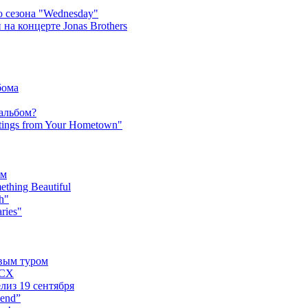
 сезона "Wednesday"
на концерте Jonas Brothers
бома
 альбом?
tings from Your Hometown"
ьм
hing Beautiful
h"
ries"
овым туром
XCX
лиз 19 сентября
iend”