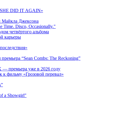
 «SHE DID IT AGAIN»
и Майкла Джексона
 Time. Disco, Occasionally."
одом четвёртого альбома
ой карьеры
последствия»
 премьера “Sean Combs: The Reckoning”
 — премьера уже в 2026 году
к к фильму «Грозовой перевал»
s”
f a Showgirl"