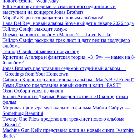
нового сезона "Wednesday"
Fifth Harmony впервые за семь лет воссоединились и
выступили на концерте Jonas Brothers
Мэрайя Кэри возвращается с новым альбомом!
Lana Del Rey: новый альбом Stove выйдет в январе 2026 года
Тейлор Свифт выходит замуж
Премьера нового альбома Maroon 5 — Love Is Like
Тейлор Свифт раскрыла трек-лист и дату релиза грядущего
альбома
Тейлор Свифт объявляет новую эру
Кристина Агилера и фанатская теория: «3+5=» — намек на 8-
й альбом?
Jonas Brothers представили седьмой студийный альбом —
"Greetings from Your Hometown"
Сабрина Карпентер анонсировала альбом "Man’s Best Friend"
Деми Ловато представила новый сингл и клип "FAST"
Оззи Осборн ушел из жизни
Билли Айлиш и Джеймс Кэмерон готовят 3D-концертный
фильм
Мировая премьера музыкального фильма Майли Сайрус —
Something Beautiful
Twenty One Pilots представили трек-лист нового альбома
"Breach"
Machine Gun Kelly представил клип на новый сингл "vampire
diaries"