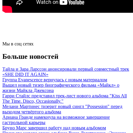
Мы в соц сетях
Больше новостей
Тайла и Зара Ларссон анонсировали первый совместный трек
«SHE DID IT AGAIN»
Группа Evanescence вернулась с новым материалом
Вышел новый тизер биографического фильма «Майкл» о
жизни Майкла Джексона
Гарри Стайлс представил трек-лист нового альбома "Kiss All
The Time. Disco, Occasionally."
Мелани Мартинес тизерит новый сингл "Possession" перед
выходом четвёртого альбома
Ариана Гранде намекнула на возможное завершение
гастрольной карьеры
Бруно Марс завершил работу над новым альбомом