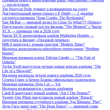
Премьера нового мини-альбома Вани Дмитриенко «Эмоции
— последствия»
The Pussycat Dolls думают о возвращении на сцену
Документальный мини-сериал о P. Diddy — 2 декабря
состоится премьера “Sean Combs: The Reckoning”
Tate McRae — мировой релиз So Close To What??? (Deluxe)
Представлен первый постер фильма "The Moment" с Чарли
XCX — премьера уже в 2026 году
Чарли XCX анонсировала альбом Wuthering Heights —
саундтрек к фильму «Грозовой перевал»
MIKA вернулся с новым синглом "Modern Times"
Мадонна анонсировала юбилейное переиздание “Bedtime
Stories”
Мировая премьера клипа Тейлор Свифт — "The Fate of
Ophelia"
Taylor Swift выпустила четыре новые версии альбома "The
Life of a Showgirl"
Мадонна раскрыла детали нового альбома 2026 года
Селена Гомес и Бенни Бланко официально поженились
Мировая премьера: Doja Cat — Vie
Мадонна возвращается с новым альбомом
Cardi B выпускает новый альбом "Am I The Drama?"
Twenty One Pilots представили новый альбом "Breach"
Мировая премьера студийного альбома Эда Ширана "Play"
Леди Гага дарит нам "The Dead Dance" — мрачный гимн