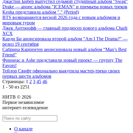
Джастин Бибер выпустил седьмой студийный альбом "Swag"
Drake — анонс альбома "ICEMAN" и премьера новых треков
Kesha представила альбом "." (Period)
BTS возвращаются весной 2026 года с новым альбомом и
мировым туром
Джек Антонофф — главный продюсер нового альбома Charli
XCX
Карди Би анонсировала второй альбом "Am I The Drama?" —
релиз 19 сентября
Сабрина Карпентер анонсировала новый альбом “Man’s Best
Friend”
Финнеас и Ashe представили новый проект — группу The
Favors!
Тейлор Свифт официально выкупила мастер-треки своих
первых шести альбомов
Страницы:
1
2
3
45
46
1 - 50 из 2251
НИТВ © 2026
Первое независимое
интернет-телевидение
О канале