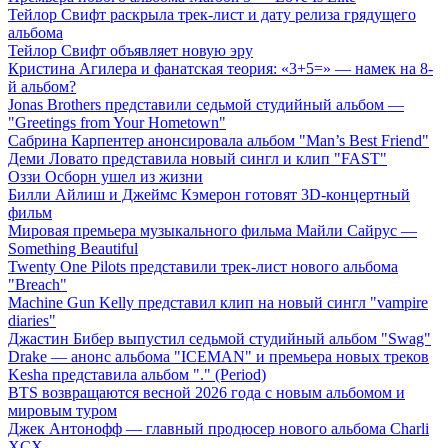
Тейлор Свифт раскрыла трек-лист и дату релиза грядущего
альбома
Тейлор Свифт объявляет новую эру
Кристина Агилера и фанатская теория: «3+5=» — намек на 8-
й альбом?
Jonas Brothers представили седьмой студийный альбом —
"Greetings from Your Hometown"
Сабрина Карпентер анонсировала альбом "Man’s Best Friend"
Деми Ловато представила новый сингл и клип "FAST"
Оззи Осборн ушел из жизни
Билли Айлиш и Джеймс Кэмерон готовят 3D-концертный
фильм
Мировая премьера музыкального фильма Майли Сайрус —
Something Beautiful
Twenty One Pilots представили трек-лист нового альбома
"Breach"
Machine Gun Kelly представил клип на новый сингл "vampire
diaries"
Джастин Бибер выпустил седьмой студийный альбом "Swag"
Drake — анонс альбома "ICEMAN" и премьера новых треков
Kesha представила альбом "." (Period)
BTS возвращаются весной 2026 года с новым альбомом и
мировым туром
Джек Антонофф — главный продюсер нового альбома Charli
XCX