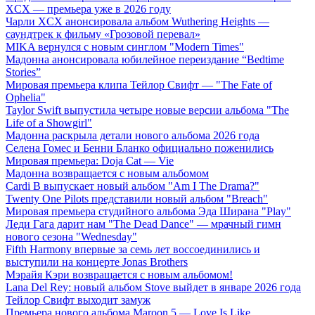
XCX — премьера уже в 2026 году
Чарли XCX анонсировала альбом Wuthering Heights —
саундтрек к фильму «Грозовой перевал»
MIKA вернулся с новым синглом "Modern Times"
Мадонна анонсировала юбилейное переиздание “Bedtime
Stories”
Мировая премьера клипа Тейлор Свифт — "The Fate of
Ophelia"
Taylor Swift выпустила четыре новые версии альбома "The
Life of a Showgirl"
Мадонна раскрыла детали нового альбома 2026 года
Селена Гомес и Бенни Бланко официально поженились
Мировая премьера: Doja Cat — Vie
Мадонна возвращается с новым альбомом
Cardi B выпускает новый альбом "Am I The Drama?"
Twenty One Pilots представили новый альбом "Breach"
Мировая премьера студийного альбома Эда Ширана "Play"
Леди Гага дарит нам "The Dead Dance" — мрачный гимн
нового сезона "Wednesday"
Fifth Harmony впервые за семь лет воссоединились и
выступили на концерте Jonas Brothers
Мэрайя Кэри возвращается с новым альбомом!
Lana Del Rey: новый альбом Stove выйдет в январе 2026 года
Тейлор Свифт выходит замуж
Премьера нового альбома Maroon 5 — Love Is Like