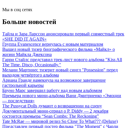
Мы в соц сетях
Больше новостей
Тайла и Зара Ларссон анонсировали первый совместный трек
«SHE DID IT AGAIN»
Группа Evanescence вернулась с новым материалом
Вышел новый тизер биографического фильма «Майкл» о
жизни Майкла Джексона
Гарри Стайлс представил трек-лист нового альбома "Kiss All
The Time. Disco, Occasionally."
Мелани Мартинес тизерит новый сингл "Possession" перед
выходом четвёртого альбома
Ариана Гранде намекнула на возможное завершение
гастрольной карьеры
Бруно Марс завершил работу над новым альбомом
Премьера нового мини-альбома Вани Дмитриенко «Эмоции
— последствия»
The Pussycat Dolls думают о возвращении на сцену
Документальный мини-сериал о P. Diddy — 2 декабря
состоится премьера “Sean Combs: The Reckoning”
Tate McRae — мировой релиз So Close To What??? (Deluxe)
Представлен первый постер фильма "The Moment" с Чарли