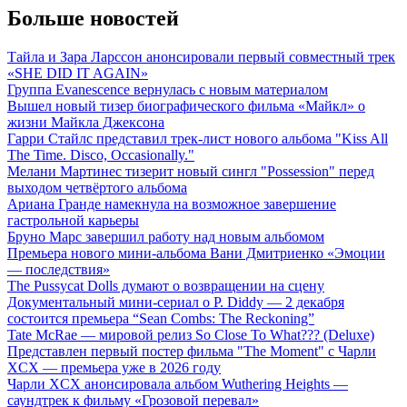
Больше новостей
Тайла и Зара Ларссон анонсировали первый совместный трек
«SHE DID IT AGAIN»
Группа Evanescence вернулась с новым материалом
Вышел новый тизер биографического фильма «Майкл» о
жизни Майкла Джексона
Гарри Стайлс представил трек-лист нового альбома "Kiss All
The Time. Disco, Occasionally."
Мелани Мартинес тизерит новый сингл "Possession" перед
выходом четвёртого альбома
Ариана Гранде намекнула на возможное завершение
гастрольной карьеры
Бруно Марс завершил работу над новым альбомом
Премьера нового мини-альбома Вани Дмитриенко «Эмоции
— последствия»
The Pussycat Dolls думают о возвращении на сцену
Документальный мини-сериал о P. Diddy — 2 декабря
состоится премьера “Sean Combs: The Reckoning”
Tate McRae — мировой релиз So Close To What??? (Deluxe)
Представлен первый постер фильма "The Moment" с Чарли
XCX — премьера уже в 2026 году
Чарли XCX анонсировала альбом Wuthering Heights —
саундтрек к фильму «Грозовой перевал»