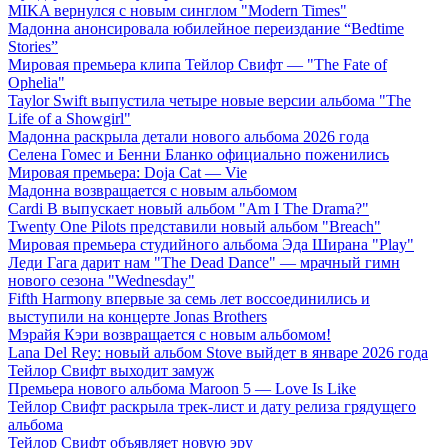
MIKA вернулся с новым синглом "Modern Times"
Мадонна анонсировала юбилейное переиздание “Bedtime
Stories”
Мировая премьера клипа Тейлор Свифт — "The Fate of
Ophelia"
Taylor Swift выпустила четыре новые версии альбома "The
Life of a Showgirl"
Мадонна раскрыла детали нового альбома 2026 года
Селена Гомес и Бенни Бланко официально поженились
Мировая премьера: Doja Cat — Vie
Мадонна возвращается с новым альбомом
Cardi B выпускает новый альбом "Am I The Drama?"
Twenty One Pilots представили новый альбом "Breach"
Мировая премьера студийного альбома Эда Ширана "Play"
Леди Гага дарит нам "The Dead Dance" — мрачный гимн
нового сезона "Wednesday"
Fifth Harmony впервые за семь лет воссоединились и
выступили на концерте Jonas Brothers
Мэрайя Кэри возвращается с новым альбомом!
Lana Del Rey: новый альбом Stove выйдет в январе 2026 года
Тейлор Свифт выходит замуж
Премьера нового альбома Maroon 5 — Love Is Like
Тейлор Свифт раскрыла трек-лист и дату релиза грядущего
альбома
Тейлор Свифт объявляет новую эру