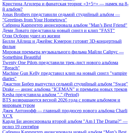
Кристина Агилера и фанатская теория: «3+5=» — намек на 8-
й альбом?
Jonas Brothers представили седьмой студийный альбом —
"Greetings from Your Hometown"
Сабрина Карпентер анонсировала альбом "Man’s Best Friend"
Деми Ловато представила новый сингл и клип "FAST"
Оззи Осборн ушел из жизни
Билли Айлиш и Джеймс Кэмерон готовят 3D-концертный
фильм
Мировая премьера музыкального фильма Майли Сайрус —
Something Beautiful
Twenty One Pilots представили трек-лист нового альбома
"Breach"
Machine Gun Kelly представил клип на новый сингл "vampire
diaries"
Джастин Бибер выпустил седьмой студийный альбом "Swag"
Drake — анонс альбома "ICEMAN" и премьера новых треков
Kesha представила альбом "." (Period)
BTS возвращаются весной 2026 года с новым альбомом и
мировым туром
Джек Антонофф — главный продюсер нового альбома Charli
XCX
Карди Би анонсировала второй альбом "Am I The Drama?" —
релиз 19 сентября
Сабрина Карпентер анонсировала новый альбом “Man’s Best