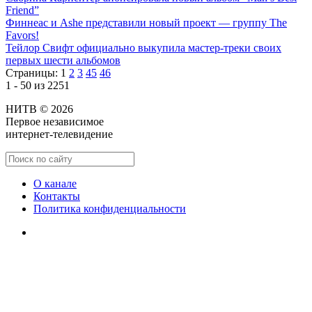
Friend”
Финнеас и Ashe представили новый проект — группу The
Favors!
Тейлор Свифт официально выкупила мастер-треки своих
первых шести альбомов
Страницы:
1
2
3
45
46
1 - 50 из 2251
НИТВ © 2026
Первое независимое
интернет-телевидение
О канале
Контакты
Политика конфиденциальности