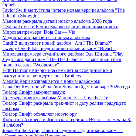
Ophelia"
Taylor Swift выпустила четыре новые версии альбома "The
Life of a Showgirl"
Мадонна раскрыла детали нового альбома 2026 года
Селена Гомес и Бенни Бланко официально поженились
Мировая премьера: Doja Cat — Vie
Мадонна возвращается с новым альбомом
Cardi B выпускает новый альбом "Am I The Drama?"
Twenty One Pilots представили новый альбом "Breach"
Мировая премьера студийного альбома Эда Ширана "Play"
Леди Гага дарит нам "The Dead Dance" — мрачный гимн
нового сезона "Wednesday"
Fifth Harmony впервые за семь лет воссоединились и
выступили на концерте Jonas Brothers
Мэрайя Кэри возвращается с новым альбомом!
Lana Del Rey: новый альбом Stove выйдет в январе 2026 года
Тейлор Свифт выходит замуж
Премьера нового альбома Maroon 5 — Love Is Like
Тейлор Свифт раскрыла трек-лист и дату релиза грядущего
альбома
Тейлор Свифт объявляет новую эру
Кристина Агилера и фанатская теория: «3+5=» — намек на 8-
й альбом?
Jonas Brothers представили седьмой студийный альбом —
"Greetings from Your Hometown"