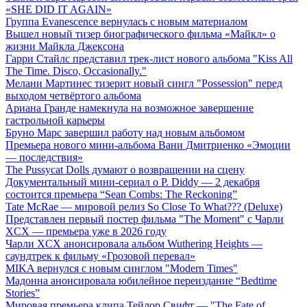
«SHE DID IT AGAIN»
Группа Evanescence вернулась с новым материалом
Вышел новый тизер биографического фильма «Майкл» о
жизни Майкла Джексона
Гарри Стайлс представил трек-лист нового альбома "Kiss All
The Time. Disco, Occasionally."
Мелани Мартинес тизерит новый сингл "Possession" перед
выходом четвёртого альбома
Ариана Гранде намекнула на возможное завершение
гастрольной карьеры
Бруно Марс завершил работу над новым альбомом
Премьера нового мини-альбома Вани Дмитриенко «Эмоции
— последствия»
The Pussycat Dolls думают о возвращении на сцену
Документальный мини-сериал о P. Diddy — 2 декабря
состоится премьера “Sean Combs: The Reckoning”
Tate McRae — мировой релиз So Close To What??? (Deluxe)
Представлен первый постер фильма "The Moment" с Чарли
XCX — премьера уже в 2026 году
Чарли XCX анонсировала альбом Wuthering Heights —
саундтрек к фильму «Грозовой перевал»
MIKA вернулся с новым синглом "Modern Times"
Мадонна анонсировала юбилейное переиздание “Bedtime
Stories”
Мировая премьера клипа Тейлор Свифт — "The Fate of