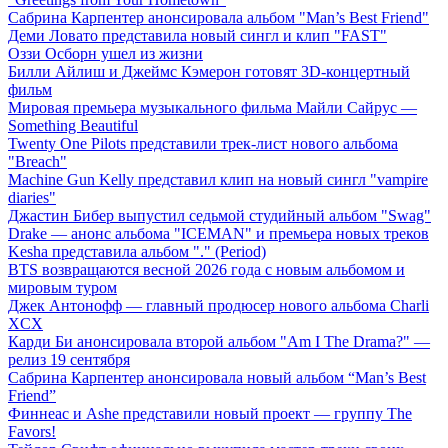
Сабрина Карпентер анонсировала альбом "Man’s Best Friend"
Деми Ловато представила новый сингл и клип "FAST"
Оззи Осборн ушел из жизни
Билли Айлиш и Джеймс Кэмерон готовят 3D-концертный
фильм
Мировая премьера музыкального фильма Майли Сайрус —
Something Beautiful
Twenty One Pilots представили трек-лист нового альбома
"Breach"
Machine Gun Kelly представил клип на новый сингл "vampire
diaries"
Джастин Бибер выпустил седьмой студийный альбом "Swag"
Drake — анонс альбома "ICEMAN" и премьера новых треков
Kesha представила альбом "." (Period)
BTS возвращаются весной 2026 года с новым альбомом и
мировым туром
Джек Антонофф — главный продюсер нового альбома Charli
XCX
Карди Би анонсировала второй альбом "Am I The Drama?" —
релиз 19 сентября
Сабрина Карпентер анонсировала новый альбом “Man’s Best
Friend”
Финнеас и Ashe представили новый проект — группу The
Favors!