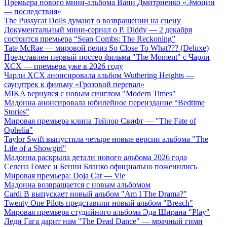
Премьера нового мини-альбома Вани Дмитриенко «Эмоции
— последствия»
The Pussycat Dolls думают о возвращении на сцену
Документальный мини-сериал о P. Diddy — 2 декабря
состоится премьера “Sean Combs: The Reckoning”
Tate McRae — мировой релиз So Close To What??? (Deluxe)
Представлен первый постер фильма "The Moment" с Чарли
XCX — премьера уже в 2026 году
Чарли XCX анонсировала альбом Wuthering Heights —
саундтрек к фильму «Грозовой перевал»
MIKA вернулся с новым синглом "Modern Times"
Мадонна анонсировала юбилейное переиздание “Bedtime
Stories”
Мировая премьера клипа Тейлор Свифт — "The Fate of
Ophelia"
Taylor Swift выпустила четыре новые версии альбома "The
Life of a Showgirl"
Мадонна раскрыла детали нового альбома 2026 года
Селена Гомес и Бенни Бланко официально поженились
Мировая премьера: Doja Cat — Vie
Мадонна возвращается с новым альбомом
Cardi B выпускает новый альбом "Am I The Drama?"
Twenty One Pilots представили новый альбом "Breach"
Мировая премьера студийного альбома Эда Ширана "Play"
Леди Гага дарит нам "The Dead Dance" — мрачный гимн