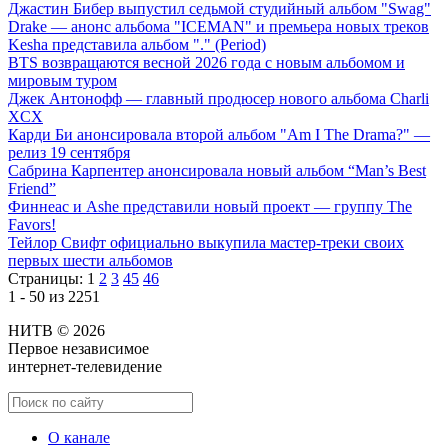
Джастин Бибер выпустил седьмой студийный альбом "Swag"
Drake — анонс альбома "ICEMAN" и премьера новых треков
Kesha представила альбом "." (Period)
BTS возвращаются весной 2026 года с новым альбомом и
мировым туром
Джек Антонофф — главный продюсер нового альбома Charli
XCX
Карди Би анонсировала второй альбом "Am I The Drama?" —
релиз 19 сентября
Сабрина Карпентер анонсировала новый альбом “Man’s Best
Friend”
Финнеас и Ashe представили новый проект — группу The
Favors!
Тейлор Свифт официально выкупила мастер-треки своих
первых шести альбомов
Страницы:
1
2
3
45
46
1 - 50 из 2251
НИТВ © 2026
Первое независимое
интернет-телевидение
О канале