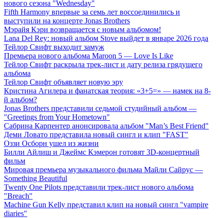
нового сезона "Wednesday"
Fifth Harmony впервые за семь лет воссоединились и
выступили на концерте Jonas Brothers
Мэрайя Кэри возвращается с новым альбомом!
Lana Del Rey: новый альбом Stove выйдет в январе 2026 года
Тейлор Свифт выходит замуж
Премьера нового альбома Maroon 5 — Love Is Like
Тейлор Свифт раскрыла трек-лист и дату релиза грядущего
альбома
Тейлор Свифт объявляет новую эру
Кристина Агилера и фанатская теория: «3+5=» — намек на 8-
й альбом?
Jonas Brothers представили седьмой студийный альбом —
"Greetings from Your Hometown"
Сабрина Карпентер анонсировала альбом "Man’s Best Friend"
Деми Ловато представила новый сингл и клип "FAST"
Оззи Осборн ушел из жизни
Билли Айлиш и Джеймс Кэмерон готовят 3D-концертный
фильм
Мировая премьера музыкального фильма Майли Сайрус —
Something Beautiful
Twenty One Pilots представили трек-лист нового альбома
"Breach"
Machine Gun Kelly представил клип на новый сингл "vampire
diaries"