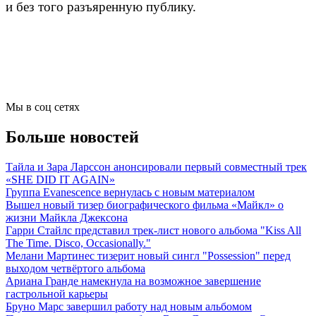
и без того разъяренную публику.
Мы в соц сетях
Больше новостей
Тайла и Зара Ларссон анонсировали первый совместный трек
«SHE DID IT AGAIN»
Группа Evanescence вернулась с новым материалом
Вышел новый тизер биографического фильма «Майкл» о
жизни Майкла Джексона
Гарри Стайлс представил трек-лист нового альбома "Kiss All
The Time. Disco, Occasionally."
Мелани Мартинес тизерит новый сингл "Possession" перед
выходом четвёртого альбома
Ариана Гранде намекнула на возможное завершение
гастрольной карьеры
Бруно Марс завершил работу над новым альбомом