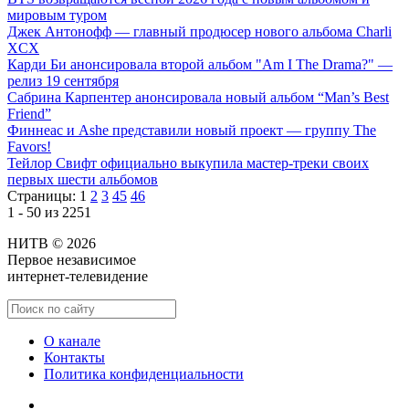
мировым туром
Джек Антонофф — главный продюсер нового альбома Charli
XCX
Карди Би анонсировала второй альбом "Am I The Drama?" —
релиз 19 сентября
Сабрина Карпентер анонсировала новый альбом “Man’s Best
Friend”
Финнеас и Ashe представили новый проект — группу The
Favors!
Тейлор Свифт официально выкупила мастер-треки своих
первых шести альбомов
Страницы:
1
2
3
45
46
1 - 50 из 2251
НИТВ © 2026
Первое независимое
интернет-телевидение
О канале
Контакты
Политика конфиденциальности