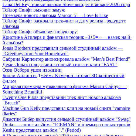
Lana Del Rey: новый альбом Stove выйдет в январе 2026 года
Тейлор Свифт выходит замуж
Премьера нового альбома Maroon 5 — Love Is Like
Тейлор Свифт раскрыла трек-лист и дату релиза грядущего
альбома
Тейлор Свифт объявляет новую эру
Кристина Агилера и фанатская теория: «3+5=» — намек на 8-
й альбом?
Jonas Brothers представили седьмой студийный альбом —
"Greetings from Your Hometown"
Сабрина Карпентер анонсировала альбом "Man’s Best Friend"
Деми Ловато представила новый сингл и клип "FAST"
Оззи Осборн ушел из жизни
Билли Айлиш и Джеймс Кэмерон готовят 3D-концертный
фильм
Мировая премьера музыкального фильма Майли Сайрус —
Something Beautiful
Twenty One Pilots представили трек-лист нового альбома
"Breach"
Machine Gun Kelly представил клип на новый сингл "vampire
diaries"
Джастин Бибер выпустил седьмой студийный альбом "Swag"
Drake — анонс альбома "ICEMAN" и премьера новых треков
Kesha представила альбом "." (Period)
BTS возвращаются весной 2026 года с новым альбомом и