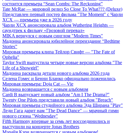
состоится премьера “Sean Combs: The Reckoning”
Tate McRae — мировой релиз So Close To What??? (Deluxe)
Представлен первый постер фильма "The Moment" с Чарли
XCX — премьера уже в 2026 году
Чарли XCX анонсировала альбом Wuthering Heights —
саундтрек к фильму «Грозовой перевал»
MIKA вернулся с новым синглом "Modern Times"
Мадонна анонсировала юбилейное переиздание “Bedtime
Stories”
Мировая премьера клипа Тейлор Свифт — "The Fate of
Ophelia"
Taylor Swift выпустила четыре новые версии альбома "The
Life of a Showgirl"
Мадонна раскрыла детали нового альбома 2026 года
Селена Гомес и Бенни Бланко официально поженились
Мировая премьера: Doja Cat — Vie
Мадонна возвращается с новым альбомом
Cardi B выпускает новый альбом "Am I The Drama?"
Twenty One Pilots представили новый альбом "Breach"
Мировая премьера студийного альбома Эда Ширана "Play"
Леди Гага дарит нам "The Dead Dance" — мрачный гимн
нового сезона "Wednesday"
Fifth Harmony впервые за семь лет воссоединились и
выступили на концерте Jonas Brothers
Мэрайя Кэри возвращается с новым альбомом!