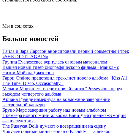
Мы в соц сетях
Больше новостей
Тайла и Зара Ларссон анонсировали первый совместный трек
«SHE DID IT AGAIN»
Группа Evanescence вернулась с новым материалом
Вышел новый тизер биографического фильма «Майкл» о
жизни Майкла Джексона
Гарри Стайлс представил трек-лист нового альбома "Kiss All
The Time. Disco, Occasionally."
Мелани Мартинес тизерит новый сингл "Possession" перед
выходом четвёртого альбома
Ариана Гранде намекнула на возможное завершение
гастрольной карьеры
Бруно Марс завершил работу над новым альбомом
Премьера нового мини-альбома Вани Дмитриенко «Эмоции
— последствия»
The Pussycat Dolls думают о возвращении на сцену
Документальный мини-сериал о P. Diddy — 2 декабря