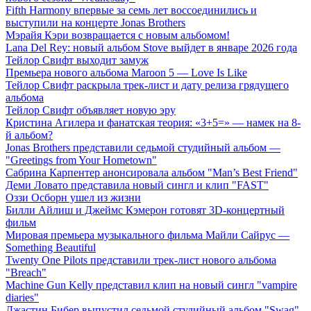
Fifth Harmony впервые за семь лет воссоединились и
выступили на концерте Jonas Brothers
Мэрайя Кэри возвращается с новым альбомом!
Lana Del Rey: новый альбом Stove выйдет в январе 2026 года
Тейлор Свифт выходит замуж
Премьера нового альбома Maroon 5 — Love Is Like
Тейлор Свифт раскрыла трек-лист и дату релиза грядущего
альбома
Тейлор Свифт объявляет новую эру
Кристина Агилера и фанатская теория: «3+5=» — намек на 8-
й альбом?
Jonas Brothers представили седьмой студийный альбом —
"Greetings from Your Hometown"
Сабрина Карпентер анонсировала альбом "Man’s Best Friend"
Деми Ловато представила новый сингл и клип "FAST"
Оззи Осборн ушел из жизни
Билли Айлиш и Джеймс Кэмерон готовят 3D-концертный
фильм
Мировая премьера музыкального фильма Майли Сайрус —
Something Beautiful
Twenty One Pilots представили трек-лист нового альбома
"Breach"
Machine Gun Kelly представил клип на новый сингл "vampire
diaries"
Джастин Бибер выпустил седьмой студийный альбом "Swag"