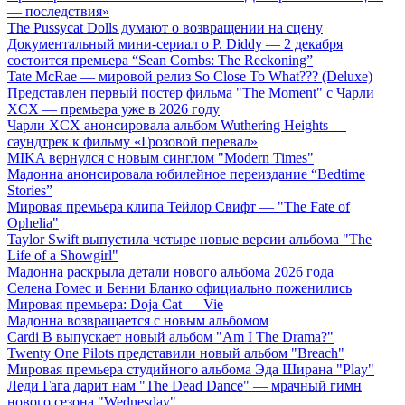
— последствия»
The Pussycat Dolls думают о возвращении на сцену
Документальный мини-сериал о P. Diddy — 2 декабря
состоится премьера “Sean Combs: The Reckoning”
Tate McRae — мировой релиз So Close To What??? (Deluxe)
Представлен первый постер фильма "The Moment" с Чарли
XCX — премьера уже в 2026 году
Чарли XCX анонсировала альбом Wuthering Heights —
саундтрек к фильму «Грозовой перевал»
MIKA вернулся с новым синглом "Modern Times"
Мадонна анонсировала юбилейное переиздание “Bedtime
Stories”
Мировая премьера клипа Тейлор Свифт — "The Fate of
Ophelia"
Taylor Swift выпустила четыре новые версии альбома "The
Life of a Showgirl"
Мадонна раскрыла детали нового альбома 2026 года
Селена Гомес и Бенни Бланко официально поженились
Мировая премьера: Doja Cat — Vie
Мадонна возвращается с новым альбомом
Cardi B выпускает новый альбом "Am I The Drama?"
Twenty One Pilots представили новый альбом "Breach"
Мировая премьера студийного альбома Эда Ширана "Play"
Леди Гага дарит нам "The Dead Dance" — мрачный гимн
нового сезона "Wednesday"