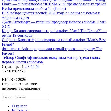
Drake — анонс альбома "ICEMAN" и премьера новых треков
Kesha представила альбом "." (Period)
BTS возвращаются весной 2026 года с новым альбомом и
мировым туром
Джек Антонофф — главный продюсер нового альбома Charli
XCX
Карди Би анонсировала второй альбом "Am I The Drama?" —
релиз 19 сентября
Сабрина Карпентер анонсировала новый альбом “Man’s Best
Friend”
Финнеас и Ashe представили новый проект — группу The
Favors!
Тейлор Свифт официально выкупила мастер-треки своих
первых шести альбомов
Страницы:
1
2
3
45
46
1 - 50 из 2251
НИТВ © 2026
Первое независимое
интернет-телевидение
О канале
Контакты