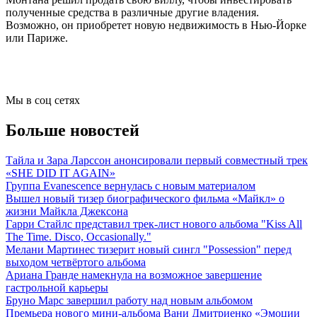
полученные средства в различные другие владения.
Возможно, он приобретет новую недвижимость в Нью-Йорке
или Париже.
Мы в соц сетях
Больше новостей
Тайла и Зара Ларссон анонсировали первый совместный трек
«SHE DID IT AGAIN»
Группа Evanescence вернулась с новым материалом
Вышел новый тизер биографического фильма «Майкл» о
жизни Майкла Джексона
Гарри Стайлс представил трек-лист нового альбома "Kiss All
The Time. Disco, Occasionally."
Мелани Мартинес тизерит новый сингл "Possession" перед
выходом четвёртого альбома
Ариана Гранде намекнула на возможное завершение
гастрольной карьеры
Бруно Марс завершил работу над новым альбомом
Премьера нового мини-альбома Вани Дмитриенко «Эмоции